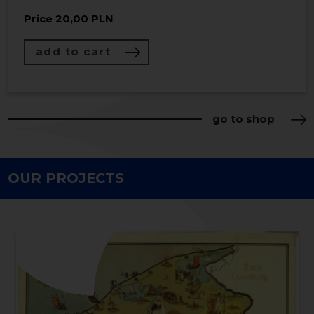
Price
20,00 PLN
Price
30,00 PLN
add to cart
add to cart
go to shop
OUR PROJECTS