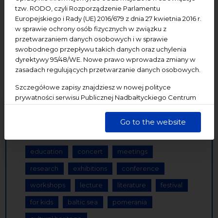
27
28
29
30
31
1
2
tzw. RODO, czyli Rozporządzenie Parlamentu
Europejskiego i Rady (UE) 2016/679 z dnia 27 kwietnia 2016 r.
3
4
5
6
7
8
9
w sprawie ochrony osób fizycznych w związku z
przetwarzaniem danych osobowych i w sprawie
10
11
12
13
14
15
16
swobodnego przepływu takich danych oraz uchylenia
dyrektywy 95/48/WE. Nowe prawo wprowadza zmiany w
zasadach regulujących przetwarzanie danych osobowych.
17
18
19
20
21
22
23
Szczegółowe zapisy znajdziesz w nowej polityce
24
25
26
27
28
29
30
prywatności serwisu Publicznej Nadbałtyckiego Centrum
Kultury w Gdańsku. Jednocześnie informujemy, że Państwa
31
1
2
3
4
5
6
dane są przetwarzane w sposób bezpieczny, z należytą
Go to the website
starannością i zgodnie z obowiązującymi przepisami.
education
concert
meetings
research
exhibitions
conference
workshops
lecture
literature
festival
for kids
baltic sea
pomerania