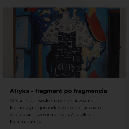
Afryka - fragment po fragmencie
Afryka jest zjawiskiem geograficznym i
kulturowym, gospodarczym i politycznym,
Oddajemy w Państwa ręce kolejny tom książki
wielorakim i wielostronnym. Ale także -
„Czytanie Pomorza. Literacki przewodnik po
konstruktem...
Pomorzu – to znak, że nasza wspólna przygoda z...