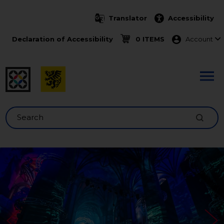
Skip to main content
Translator
Accessibility
Menu ko
Declaration of Accessibility
0 ITEMS
Account
Search