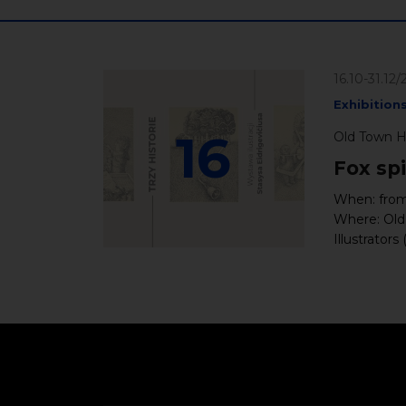
16.10-31.12
Exhibition
16
Old Town Ha
Fox spi
When: from 
Where: Old 
Illustrators 