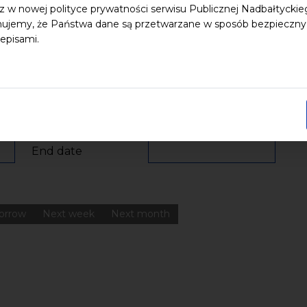
z w nowej polityce prywatności serwisu Publicznej Nadbałtycki
ujemy, że Państwa dane są przetwarzane w sposób bezpieczny, z
episami.
 dzieci
Dziedzictwo kulturowe
ekologia
Festiwal
Kon
Pomerania
Pomorze
Warsztaty
wydarzenia bezpłatne
nia
Koncerty
Wystawy
Edukacja
Badania
End date
orrow
Next week
Next month