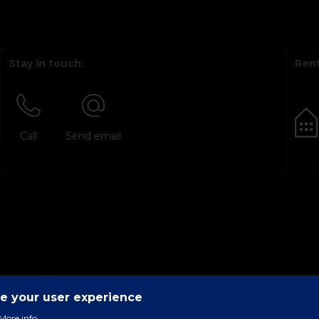
Stay in touch:
Rent
Call
Send email
ce your user experience
More info