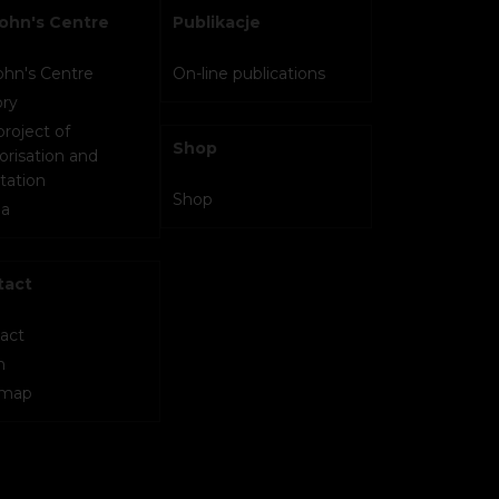
John's Centre
Publikacje
John's Centre
On-line publications
ory
project of
Shop
orisation and
tation
Shop
a
tact
act
m
 map