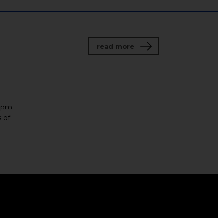
about Fox spirit. Fox c
read more
0 pm
 of