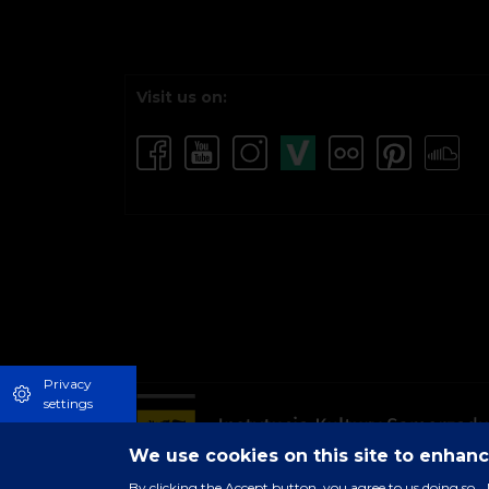
Visit us on:
Privacy
settings
We use cookies on this site to enhan
By clicking the Accept button, you agree to us doing so.