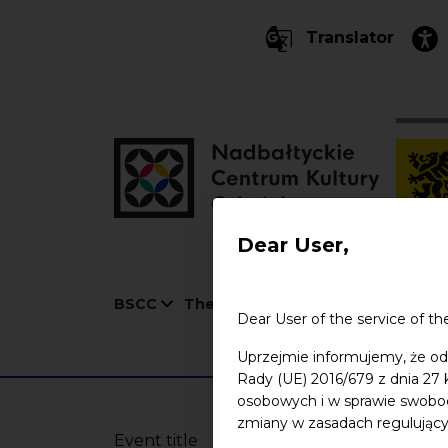
Translator
Dear User,
Nawigacja
BSCC
The Old Town Hall
St. John's C
Dear User of the service of th
Uprzejmie informujemy, że od
Rady (UE) 2016/679 z dnia 27
osobowych i w sprawie swobo
zmiany w zasadach regulując
Event title