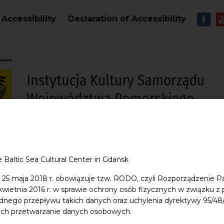
Skip to main content
MEN
Accessibility
Declaration of Accessibility
S
entre
Education
Shop
Contact
e Baltic Sea Cultural Center in Gdańsk
 25 maja 2018 r. obowiązuje tzw. RODO, czyli Rozporządzenie P
 kwietnia 2016 r. w sprawie ochrony osób fizycznych w związku 
dnego przepływu takich danych oraz uchylenia dyrektywy 95/
ych przetwarzanie danych osobowych.