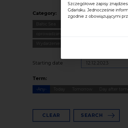
Szczegółowe zapisy znajdzies
Gdańsku. Jednocześnie inform
Category:
zgodnie z obowiązującymi prz
Baltic Sea
Bałtyk
Cultural heritage
Dla
oprowadzanie
oświadczenie
Podcast
Wydarzenie zewnętrzne
Wykład
Spotka
Starting date
Term:
-Any-
Today
Tomorrow
Day after tom
CLEAR
SEARCH