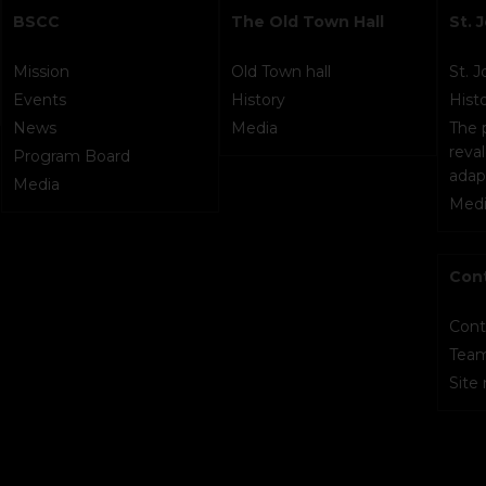
BSCC
The Old Town Hall
St. 
Mission
Old Town hall
St. 
Events
History
Hist
News
Media
The 
reval
Program Board
adap
Media
Medi
Con
Cont
Tea
Site