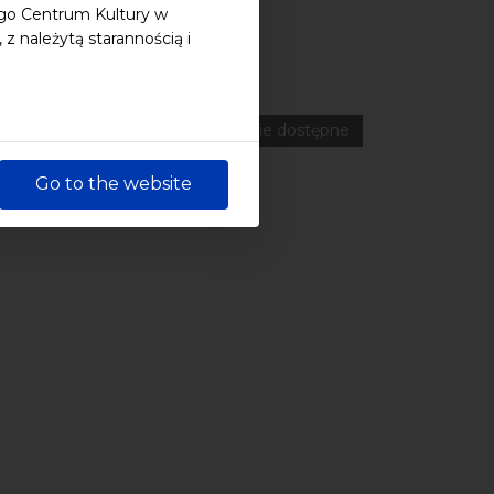
ego Centrum Kultury w
 należytą starannością i
ferencje
Literatura
Online
wydarzenia płatne
wydarzenie dostępne
Go to the website