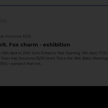
/2023
s
ll, Korzenna 33/35
rit. Fox charm - exhibition
16th April to 20th June Entrance: free Opening: 15th April, 17.0
Town Hall, Korzenna 33/35 Strett This is the 18th Baltic Meetings
(BSI) – a project that not...