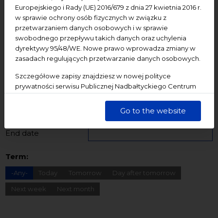
Dziedzictwo kulturowe
ekologia
Festiwal
Europejskiego i Rady (UE) 2016/679 z dnia 27 kwietnia 2016 r.
w sprawie ochrony osób fizycznych w związku z
Konferencje
Literatura
Online
oprowadzanie
przetwarzaniem danych osobowych i w sprawie
oświadczenie
Podcast
Pomerania
Pomorze
swobodnego przepływu takich danych oraz uchylenia
dyrektywy 95/48/WE. Nowe prawo wprowadza zmiany w
Warsztaty
wydarzenia bezpłatne
wydarzenia płatne
zasadach regulujących przetwarzanie danych osobowych.
wydarzenie dostępne
Wydarzenie zewnętrzne
Wykład
Szczegółowe zapisy znajdziesz w nowej polityce
Spotkania
Koncerty
Wystawy
Edukacja
Badania
prywatności serwisu Publicznej Nadbałtyckiego Centrum
Kultury w Gdańsku. Jednocześnie informujemy, że Państwa
dane są przetwarzane w sposób bezpieczny, z należytą
Starting date
Go to the website
starannością i zgodnie z obowiązującymi przepisami.
End date
Term:
-Any-
Today
Tomorrow
Day after tomorrow
Next week
Next month