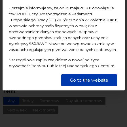
Dziedzictwo kulturowe
ekologia
Festiwal
Uprzejmie informujemy, że od 25 maja 2018 r. obowiązuje
Konferencje
Literatura
Online
oprowadzanie
tzw. RODO, czyli Rozporządzenie Parlamentu
oświadczenie
Podcast
Pomerania
Pomorze
Europejskiego i Rady (UE) 2016/679 z dnia 27 kwietnia 2016 r.
w sprawie ochrony osób fizycznych w związku z
Warsztaty
wydarzenia bezpłatne
wydarzenia płatne
przetwarzaniem danych osobowych i w sprawie
wydarzenie dostępne
Wydarzenie zewnętrzne
Wykład
swobodnego przepływu takich danych oraz uchylenia
dyrektywy 95/48/WE. Nowe prawo wprowadza zmiany w
Spotkania
Koncerty
Wystawy
Edukacja
Badania
zasadach regulujących przetwarzanie danych osobowych.
Szczegółowe zapisy znajdziesz w nowej polityce
Starting date
prywatności serwisu Publicznej Nadbałtyckiego Centrum
Kultury w Gdańsku. Jednocześnie informujemy, że Państwa
End date
dane są przetwarzane w sposób bezpieczny, z należytą
Go to the website
starannością i zgodnie z obowiązującymi przepisami.
Term:
-Any-
Today
Tomorrow
Day after tomorrow
Next week
Next month