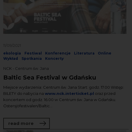
11/09/2021
ekologia
Festiwal
Konferencje
Literatura
Online
Wykład
Spotkania
Koncerty
NCK - Centrum św. Jana
Baltic Sea Festival w Gdańsku
Miejsce wydarzenia: Centrum św. Jana Start: godz. 17.00 Wstęp:
BILETY do nabycia na
www.nck.interticket.pl
oraz przed
koncertem od godz. 16.00 w Centrum św. Jana w Gdańsku.
Östersjöfestivalen/Baltic...
about Baltic Sea Festival w Gdańsku
read more