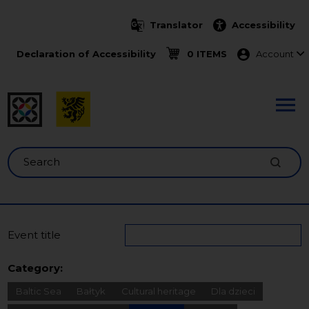
Skip to main content
Translator
Accessibility
Menu ko
Declaration of Accessibility
0 ITEMS
Account
Search
Event title
Category:
Baltic Sea
Bałtyk
Cultural heritage
Dla dzieci