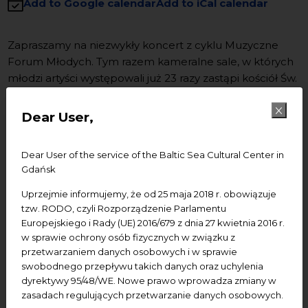
Add to Google calendar
Add to iCal calendar
Zapraszamy na niezwykły koncert z cyklu Muzyczne
Forum Młodych. Tym razem kameralne sale, w których
młodzi artyści występowali już 23 razy zastąpi kościół Św.
Jana. Na koniec sezonu przygotowaliśmy nie lada
atrakcje. Wystąpi
Orkiestra Symfoniczna Akademii
Dear User,
Muzycznej w Gdańsku pod dyrekcją Janusza
Przybylskiego
oraz soliści:
Rafał Grozdev – tenor i
Dear User of the service of the Baltic Sea Cultural Center in
Karol Bartosiński – kontratenor
.
Gdańsk
W ich wykonaniu usłyszymy uwerturę do opery „Paria”
Uprzejmie informujemy, że od 25 maja 2018 r. obowiązuje
S. Moniuszki, dwie arie z oratorium „Mesjasz” G. F.
tzw. RODO, czyli Rozporządzenie Parlamentu
Haendla (Every valley oraz O thou that tellest good
Europejskiego i Rady (UE) 2016/679 z dnia 27 kwietnia 2016 r.
tidings to Zion) i VI Symfonię h-moll Dymitra
w sprawie ochrony osób fizycznych w związku z
przetwarzaniem danych osobowych i w sprawie
Szostakowicza.
Orkiestra
wystąpi w monumentalnym
swobodnego przepływu takich danych oraz uchylenia
składzie 94 osób, co zapewni niezwykłą siłę brzmienia.
dyrektywy 95/48/WE. Nowe prawo wprowadza zmiany w
Tego koncertu nie można przegapić.
zasadach regulujących przetwarzanie danych osobowych.