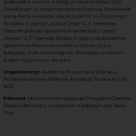
studiował w Leuven, w Belgii, w klasie profesor Diny
Grossberger, w ramach programu Erasmus. Wykonywał
partię Betta w operze „Gianni Schicchi” G. Puccini’ego,
Achillesa w operze „Juliusz Cezar” G. F. Haendlaa.
Obecnie pracuje nad partią Arsamenesa z opery
„Xerxes” G. F. Haendla. Będzie to jego przedstawienie
dyplomowe.Pracował również w chórze Opery
Bałtyckiej. Stale koncertuje we Wrocławiu, w ramach
audycji muzycznych dla szkół.
Organizatorzy:
Akademia Muzyczna w Gdańsku,
Polska Filharmonia Bałtycka, Fundacja "Musica Mundi",
NCK.
Patronat
nad koncertem sprawuje Prezydent Gdańska
Paweł Adamowicz, a patronem medialnym jest Radio
Plus.