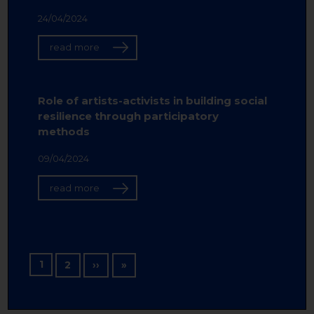
24/04/2024
read more
Role of artists-activists in building social
resilience through participatory
methods
09/04/2024
read more
Pagination
1
Next page
Last page
2
››
»