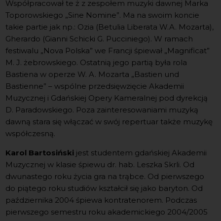
Współpracował te ż z zespołem muzyki dawnej Marka
Toporowskiego „Sine Nomine”. Ma na swoim koncie
takie partie jak np.: Ozia (Betulia Liberata W.A. Mozarta),
Gherardo (Gianni Schicki G. Pucciniego). W ramach
festiwalu „Nova Polska” we Francji śpiewał „Magnificat”
M. J. żebrowskiego. Ostatnią jego partią była rola
Bastiena w operze W. A. Mozarta „Bastien und
Bastienne” – wspólne przedsięwzięcie Akademii
Muzycznej i Gdańskiej Opery Kameralnej pod dyrekcją
D. Paradowskiego. Poza zainteresowaniami muzyką
dawną stara się włączać w swój repertuar także muzykę
współczesną.
Karol Bartosiński
jest studentem gdańskiej Akademii
Muzycznej w klasie śpiewu dr. hab. Leszka Skrli. Od
dwunastego roku życia gra na trąbce. Od pierwszego
do piątego roku studiów kształcił się jako baryton. Od
października 2004 śpiewa kontratenorem. Podczas
pierwszego semestru roku akademickiego 2004/2005