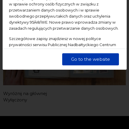
„Films for Tough Times”.
w sprawie ochrony osób fizycznych w związku z
przetwarzaniem danych osobowych i w sprawie
swobodnego przepływu takich danych oraz uchylenia
dyrektywy 95/48/WE. Nowe prawo wprowadza zmiany w
zasadach regulujących przetwarzanie danych osobowych.
Szczegółowe zapisy znajdziesz w nowej polityce
prywatności serwisu Publicznej Nadbałtyckiego Centrum
Kultury w Gdańsku. Jednocześnie informujemy, że Państwa
dane są przetwarzane w sposób bezpieczny, z należytą
Go to the website
starannością i zgodnie z obowiązującymi przepisami.
Wyróżnij na głównej
Wyłączony