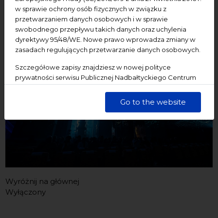
Janie. W tych dniach Centrum nie będzie dostępne dla
w sprawie ochrony osób fizycznych w związku z
zwiedzających. Za utrudnienia przepraszamy. Do
przetwarzaniem danych osobowych i w sprawie
zobaczenia wkrótce!
swobodnego przepływu takich danych oraz uchylenia
dyrektywy 95/48/WE. Nowe prawo wprowadza zmiany w
zasadach regulujących przetwarzanie danych osobowych.
Szczegółowe zapisy znajdziesz w nowej polityce
prywatności serwisu Publicznej Nadbałtyckiego Centrum
Kultury w Gdańsku. Jednocześnie informujemy, że Państwa
dane są przetwarzane w sposób bezpieczny, z należytą
Go to the website
starannością i zgodnie z obowiązującymi przepisami.
Wyróżnij na głównej
Wyłączony