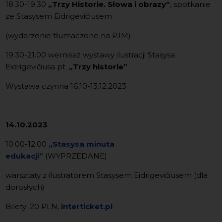
18.30-19.30
„Trzy Historie. Słowa i obrazy“
, spotkanie
ze Stasysem Eidrigevičiusem
(wydarzenie tłumaczone na PJM)
19.30-21.00 wernisaż wystawy ilustracji Stasysa
Eidrigevičiusa pt.
„Trzy historie”
Wystawa czynna 16.10-13.12.2023
14.10.2023
10.00-12.00
„Stasysa minuta
edukacji”
(WYPRZEDANE)
warsztaty z ilustratorem Stasysem Eidrigevičiusem (dla
dorosłych)
Bilety: 20 PLN,
interticket.pl