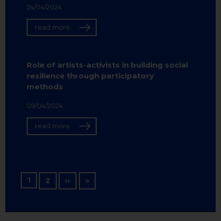
24/04/2024
read more
Role of artists-activists in building social
resilience through participatory
methods
09/04/2024
read more
Pagination
1
Next page
Last page
2
››
»