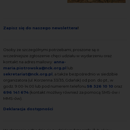
Zapisz się do naszego newslettera
!
Osoby ze szczególnymi potrzebami, proszone są o
wcześniejsze zgłoszenie chęci udziału w wydarzeniu oraz
kontakt na adres mailowy:
anna-
maria.piotrowska@nck.org.pl
lub
sekretariat@nck.org.pl
, a także bezpośrednio w siedzibie
organizatora (ul. Korzenna 33/35, Gdańsk) od pon. do pt., w
godz. 9:00-14:00 lub pod numerem telefonu
58 326 10 10
oraz
696 141 674
(kontakt możliwy również za pomocą SMS-ów i
MMS-ów).
Deklaracja dostępności