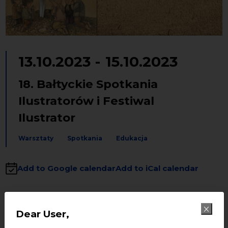
13.10.2023
-
15.10.2023
18. Bałtyckie Spotkania
Ilustratorów i Festiwal
Ilustrator
Warsztaty
Spotkania
Edukacja
Add to Google calendar
Add to iCal calendar
Ilustracja — łac. ??????????? rozjaśnienie, unaocznienie. To
dzięki niej tekst, któremu towarzyszy jest pełny i jasny,
Dear User,
bardziej przystępny. Ilustracja ma wyjątkową moc