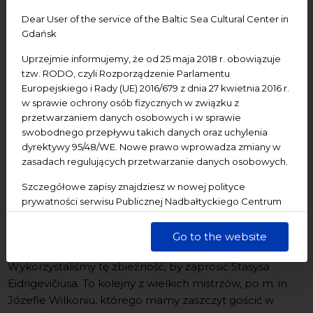
przyciągania, porywa, przekonuje, uwodzi. Na czym
Dear User of the service of the Baltic Sea Cultural Center in
polega jej fenomen? O tym przekonamy się m. in. na
Gdańsk
przykładzie bohatera 18. edycji Bałtyckich Spotkań
Uprzejmie informujemy, że od 25 maja 2018 r. obowiązuje
Ilustratorów, Stasysa Eidrigevičiusa, wybitnego artysty o
tzw. RODO, czyli Rozporządzenie Parlamentu
litewskich korzeniach.
Europejskiego i Rady (UE) 2016/679 z dnia 27 kwietnia 2016 r.
w sprawie ochrony osób fizycznych w związku z
Bałtyckie Spotkania Ilustratorów
to projekt, który nie
przetwarzaniem danych osobowych i w sprawie
tylko prezentuje dokonania znakomitych ilustratorów,
swobodnego przepływu takich danych oraz uchylenia
ale też pozwala w teorii (spotkania) i praktyce
dyrektywy 95/48/WE. Nowe prawo wprowadza zmiany w
(warsztaty) zgłębiać tajniki ich pracy. Jest także okazją do
zasadach regulujących przetwarzanie danych osobowych.
spotkania dla przedstawicieli branży podczas
Szczegółowe zapisy znajdziesz w nowej polityce
stanowiącego część BSI Festiwalu Komunikacji
prywatności serwisu Publicznej Nadbałtyckiego Centrum
Wizualnej
ILUSTRATOR
.
Kultury w Gdańsku. Jednocześnie informujemy, że Państwa
dane są przetwarzane w sposób bezpieczny, z należytą
Osiągnięcie pełnoletniości przez BSI przypada na rok, w
Go to the website
starannością i zgodnie z obowiązującymi przepisami.
którym obchodzona jest 700. rocznica założenia Wilna.
Wykorzystaliśmy tę zbieżność, by zaprosić Stasysa
Eidrigevičiusa. To kolejny z wielkich mistrzów, po m. in.
Józefie Wilkoniu, którego mamy zaszczyt gościć w