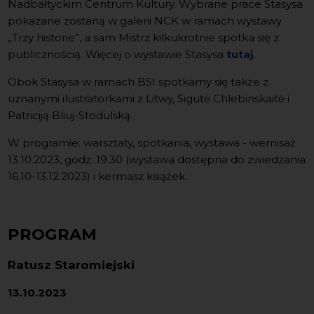
Nadbałtyckim Centrum Kultury. Wybrane prace Stasysa
pokazane zostaną w galerii NCK w ramach wystawy
„Trzy historie”, a sam Mistrz kilkukrotnie spotka się z
publicznością. Więcej o wystawie Stasysa
tutaj
.
Obok Stasysa w ramach BSI spotkamy się także z
uznanymi ilustratorkami z Litwy, Sigutė Chlebinskaitė i
Patriciją Bliuj-Stodulską.
W programie: warsztaty, spotkania, wystawa - wernisaż
13.10.2023, godz. 19.30 (wystawa dostępna do zwiedzania
16.10-13.12.2023) i kermasz książek.
PROGRAM
Ratusz Staromiejski
13.10.2023