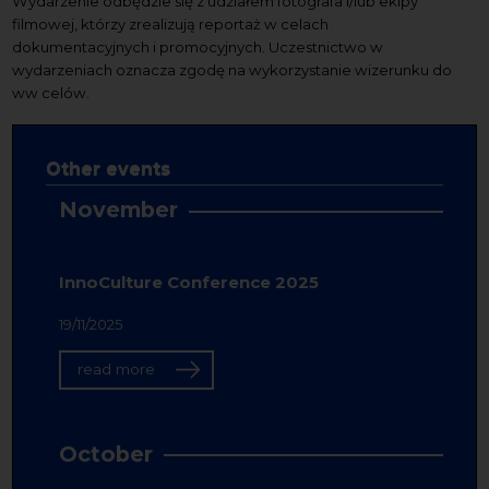
Wydarzenie odbędzie się z udziałem fotografa i/lub ekipy
filmowej, którzy zrealizują reportaż w celach
dokumentacyjnych i promocyjnych. Uczestnictwo w
wydarzeniach oznacza zgodę na wykorzystanie wizerunku do
ww celów.
Other events
November
InnoCulture Conference 2025
19/11/2025
read more
October