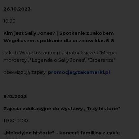
26.10.2023
10.00
Kim jest Sally Jones? | Spotkanie z Jakobem
Wegeliusem. spotkanie dla uczniów klas 5-8
Jakob Wegelius: autor i ilustrator książek "Małpa
mordercy", "Legenda o Sally Jones", "Esperanza"
obowiązują zapisy:
promocja@zakamarki.pl
9.12.2023
Zajęcia edukacyjne do wystawy „Trzy historie"
11:00-12:00
„Melodyjne historie" – koncert familijny z cyklu