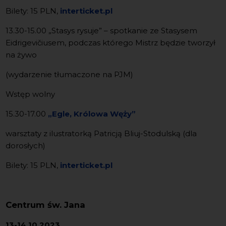
Bilety: 15 PLN,
interticket.pl
13.30-15.00 „Stasys rysuje” – spotkanie ze Stasysem
Eidrigevičiusem, podczas którego Mistrz będzie tworzył
na żywo
(wydarzenie tłumaczone na PJM)
Wstęp wolny
15.30-17.00
„Egle, Królowa Węży”
warsztaty z ilustratorką Patricją Bliuj-Stodulską (dla
dorosłych)
Bilety: 15 PLN,
interticket.pl
Centrum św. Jana
13-14.10.2023