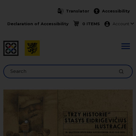
Skip to main content
Translator
Accessibility
Menu ko
Declaration of Accessibility
0 ITEMS
Account
Search