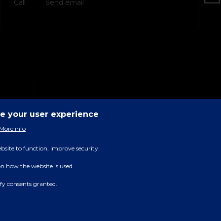
Call
Send email
ce your user experience
More info
bsite to function, improve security.
on how the website is used.
rify consents granted.