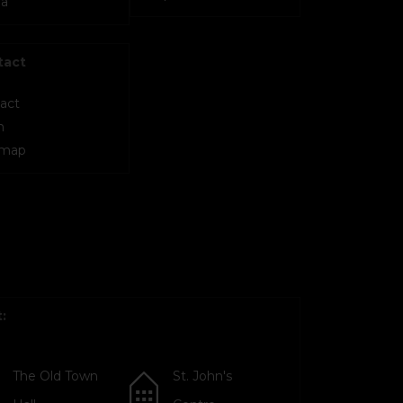
a
tact
act
m
 map
:
The Old Town
St. John's