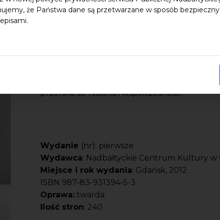
Z niebywałą przyjemnością oddajemy w Pańs
ujemy, że Państwa dane są przetwarzane w sposób bezpieczny, z
gdańskiego kościoła pod wezwaniem św. Jana - 
episami.
uległa znieszczeniu, podobnie jak cały Gdańsk
do chwili, kiedy w 1995 roku jej odbudowę 
Kultury.
Na stronach albumu zobaczą Państwo przeszło
łączącego funkcje kulturalne z sakralnymi. 
przenika sie historia i wspołczesność.
Wydanie
(nr): pierwsze
Wydawca
: Nadbałtyckie Centrum Kultury 
Miejsce i rok wydania
: Gdańsk, 2012
ISBN 987-83-931394-5-3
Oprawa:
twarda
Ilość stron
: 240