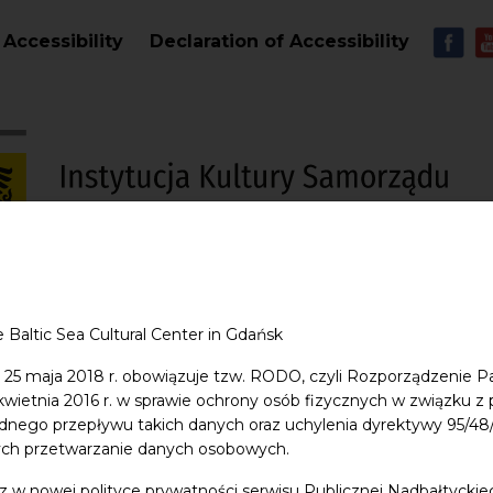
Skip to main content
MEN
Accessibility
Declaration of Accessibility
S
e Baltic Sea Cultural Center in Gdańsk
entre
Education
Shop
Contact
 25 maja 2018 r. obowiązuje tzw. RODO, czyli Rozporządzenie P
 kwietnia 2016 r. w sprawie ochrony osób fizycznych w związku 
dnego przepływu takich danych oraz uchylenia dyrektywy 95/
Kościół św. Jana w Gdań
ych przetwarzanie danych osobowych.
z w nowej polityce prywatności serwisu Publicznej Nadbałtycki