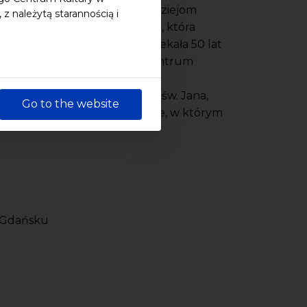
twa ręce album poświęcony dziejom
 należytą starannością i
budowli o niezwykłej historii, która
 w 1945 roku. Zrujnowana, czekała 50 lat
powierzono Nadbałtyckiemu Centrum
ść i teraźniejszość Centrum św. Jana,
Go to the website
Ujrzą Państwo magiczne miejsce, w którym
w Gdańsku