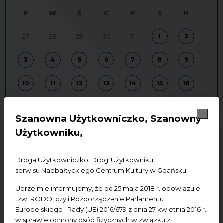
P
W
Ś
C
P
S
N
27
28
29
30
31
1
2
3
4
5
6
7
8
9
10
11
12
13
14
15
16
17
18
19
20
21
22
23
Szanowna Użytkowniczko, Szanowny
24
25
26
27
28
29
30
Użytkowniku,
31
1
2
3
4
5
6
Droga Użytkowniczko, Drogi Użytkowniku
serwisu Nadbałtyckiego Centrum Kultury w Gdańsku
Uprzejmie informujemy, że od 25 maja 2018 r. obowiązuje
edukacja
koncerty
spotkania
tzw. RODO, czyli Rozporządzenie Parlamentu
badania
wystawy
konferencje
Europejskiego i Rady (UE) 2016/679 z dnia 27 kwietnia 2016 r.
w sprawie ochrony osób fizycznych w związku z