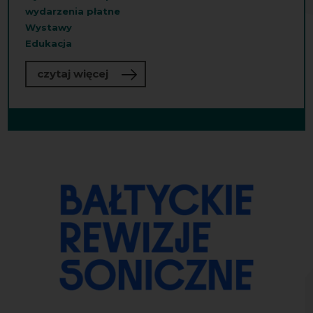
wydarzenia płatne
Wystawy
Edukacja
o „Sonosfera”
czytaj więcej