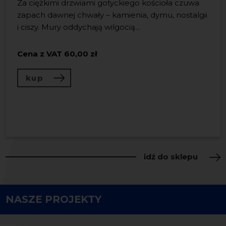
Za ciężkimi drzwiami gotyckiego kościoła czuwa
Książka „LeŚnia” to wyjątkowe
zapach dawnej chwały – kamienia, dymu, nostalgii
wydawnictwo, będące
Zestaw kolekcjonerski łączący artystyczną książkę
i ciszy. Mury oddychają wilgocią...
LeŚnia
wydaną przez
Nadbałtyckie Centrum
zwieńczeniem projektu, który
Kultury
oraz autorski
dyfuzor zapachowy
celebrował 30. rocznicę obecności
Cena z VAT
inspirowa...
60,00 zł
Nadbałtyckiego centrum
...
kup
Cena z VAT
150,00 zł
Cena z VAT
120,00 zł
kup
kup
idź do sklepu
NASZE PROJEKTY