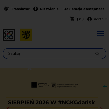
Przejdź do treści
Translator
Ułatwienia
Deklaracja dostępności
Menu k
( 0 )
Konto
Szukaj