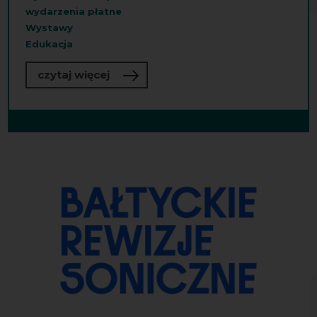
wydarzenia płatne
Wystawy
Edukacja
o „Sonosfera”
czytaj więcej