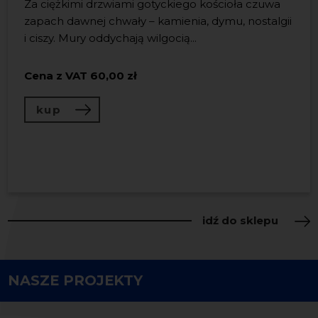
Za ciężkimi drzwiami gotyckiego kościoła czuwa
Książka „LeŚnia” to wyjątkowe
zapach dawnej chwały – kamienia, dymu, nostalgii
wydawnictwo, będące
Zestaw kolekcjonerski łączący artystyczną książkę
i ciszy. Mury oddychają wilgocią...
LeŚnia
wydaną przez
Nadbałtyckie Centrum
zwieńczeniem projektu, który
Kultury
oraz autorski
dyfuzor zapachowy
celebrował 30. rocznicę obecności
Cena z VAT
inspirowa...
60,00 zł
Nadbałtyckiego centrum
...
kup
Cena z VAT
150,00 zł
Cena z VAT
120,00 zł
kup
kup
idź do sklepu
NASZE PROJEKTY