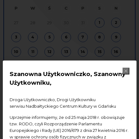
P
W
Ś
C
P
S
N
27
28
29
30
31
1
2
3
4
5
6
7
8
9
10
11
12
13
14
15
16
17
18
19
20
21
22
23
Szanowna Użytkowniczko, Szanowny
24
25
26
27
28
29
30
Użytkowniku,
31
1
2
3
4
5
6
Droga Użytkowniczko, Drogi Użytkowniku
serwisu Nadbałtyckiego Centrum Kultury w Gdańsku
Uprzejmie informujemy, że od 25 maja 2018 r. obowiązuje
edukacja
koncerty
spotkania
tzw. RODO, czyli Rozporządzenie Parlamentu
badania
wystawy
konferencje
Europejskiego i Rady (UE) 2016/679 z dnia 27 kwietnia 2016 r.
w sprawie ochrony osób fizycznych w związku z