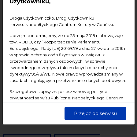
Użytkowniku,
Konferencje
Literatura
Online
oprowadzanie
oświadczenie
Podcast
Pomerania
Pomorze
Droga Użytkowniczko, Drogi Użytkowniku
serwisu Nadbałtyckiego Centrum Kultury w Gdańsku
Warsztaty
wydarzenia bezpłatne
wydarzenia płatne
Uprzejmie informujemy, że od 25 maja 2018 r. obowiązuje
wydarzenie dostępne
Wydarzenie zewnętrzne
Wykład
tzw. RODO, czyli Rozporządzenie Parlamentu
Spotkania
Koncerty
Wystawy
Edukacja
Badania
Europejskiego i Rady (UE) 2016/679 z dnia 27 kwietnia 2016 r.
w sprawie ochrony osób fizycznych w związku z
przetwarzaniem danych osobowych i w sprawie
Data początkowa
swobodnego przepływu takich danych oraz uchylenia
dyrektywy 95/48/WE. Nowe prawo wprowadza zmiany w
Data końcowa
zasadach regulujących przetwarzanie danych osobowych.
Szczegółowe zapisy znajdziesz w nowej polityce
Termin:
prywatności serwisu Publicznej Nadbałtyckiego Centrum
-Wszystkie-
Dzisiaj
Jutro
Pojutrze
Kultury w Gdańsku. Jednocześnie informujemy, że Państwa
dane są przetwarzane w sposób bezpieczny, z należytą
Przejdź do serwisu
Następny tydzień
Następny miesiąc
starannością i zgodnie z obowiązującymi przepisami.