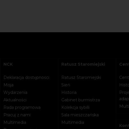
NCK
Ratusz Staromiejski
Cent
Deklaracja dostępności
Ratusz Staromiejski
Cent
Misja
Sień
Histo
Wydarzenia
Historia
Proje
adapt
Aktualności
Gabinet burmistrza
Mult
Rada programowa
Kolekcja sybilli
Pracuj z nami
Sala mieszczańska
Multimedia
Multimedia
Kon