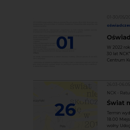
01-30/05/2
oświadcze
01
Oświad
W 2022 roku
30 lat NCK”
Centrum Kul
26.03-06.0
NCK - Ratu
26
Świat n
Termin wyda
18.00 Miejs
wolny Udogo