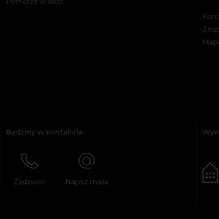
Pomorze w sieci
Kont
Zesp
Mapa
Bądźmy w kontakcie:
Wyn
Zadzwoń
Napisz maila