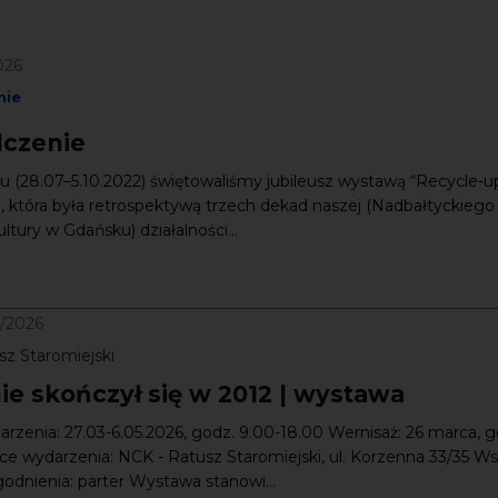
026
nie
czenie
 (28.07–5.10.2022) świętowaliśmy jubileusz wystawą “Recycle-u
, która była retrospektywą trzech dekad naszej (Nadbałtyckiego
tury w Gdańsku) działalności...
5/2026
sz Staromiejski
ie skończył się w 2012 | wystawa
rzenia: 27.03-6.05.2026, godz. 9.00-18.00 Wernisaż: 26 marca, g
ce wydarzenia: NCK - Ratusz Staromiejski, ul. Korzenna 33/35 Ws
dnienia: parter Wystawa stanowi...