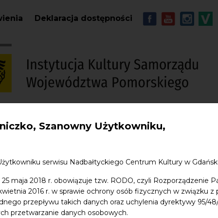
Przejdź do treści
MENU - Soc
wienia
Deklaracja dostępności
iczko, Szanowny Użytkowniku,
S
w. Jana
Edukacja
Sklep
Kontakt
Użytkowniku serwisu Nadbałtyckiego Centrum Kultury w Gdańs
 25 maja 2018 r. obowiązuje tzw. RODO, czyli Rozporządzenie P
 kwietnia 2016 r. w sprawie ochrony osób fizycznych w związku 
dnego przepływu takich danych oraz uchylenia dyrektywy 95/
ych przetwarzanie danych osobowych.