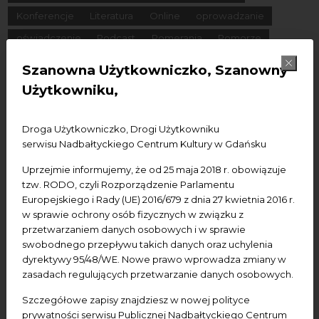
Konferencje
Literatura
Online
oprowadzanie
oświadczenie
Podcast
Pomerania
Pomorze
Warsztaty
wydarzenia bezpłatne
wydarzenia płatne
Szanowna Użytkowniczko, Szanowny
wydarzenie dostępne
Wydarzenie zewnętrzne
Wykład
Użytkowniku,
Spotkania
Koncerty
Wystawy
Edukacja
Badania
Droga Użytkowniczko, Drogi Użytkowniku
serwisu Nadbałtyckiego Centrum Kultury w Gdańsku
Data początkowa
Uprzejmie informujemy, że od 25 maja 2018 r. obowiązuje
Data końcowa
tzw. RODO, czyli Rozporządzenie Parlamentu
Europejskiego i Rady (UE) 2016/679 z dnia 27 kwietnia 2016 r.
w sprawie ochrony osób fizycznych w związku z
Termin:
przetwarzaniem danych osobowych i w sprawie
-Wszystkie-
Dzisiaj
Jutro
Pojutrze
swobodnego przepływu takich danych oraz uchylenia
dyrektywy 95/48/WE. Nowe prawo wprowadza zmiany w
Następny tydzień
Następny miesiąc
zasadach regulujących przetwarzanie danych osobowych.
Szczegółowe zapisy znajdziesz w nowej polityce
prywatności serwisu Publicznej Nadbałtyckiego Centrum