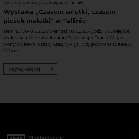
Centrum Literatury Dziecięcej w Tallinie
Wystawa „Czasem smutki, czasem
piesek malutki" w Tallinie
Termin: 9.06-7.08.2026 Wernisaż: 9.06.2026, godz. 16.00 Miejsce
wydarzenia: Centrum Literatury Dziecięcej w Tallinie Wstęp:
wolny Wystawa ilustracji Grażyny Rigall przygotowana została w
2024 roku...
o Wystawa „Czasem smutki, czasem pies
czytaj więcej