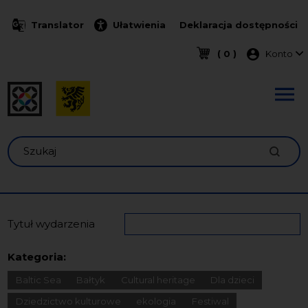
Przejdź do treści
Translator
Ułatwienia
Deklaracja dostępności
Menu k
( 0 )
Konto
Szukaj
Tytuł wydarzenia
Kategoria:
Baltic Sea
Bałtyk
Cultural heritage
Dla dzieci
Dziedzictwo kulturowe
ekologia
Festiwal