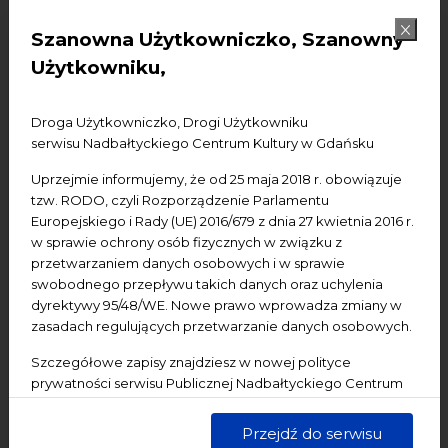
Konferencje
Literatura
Online
oprowadzanie
Szanowna Użytkowniczko, Szanowny
oświadczenie
Podcast
Pomerania
Pomorze
Użytkowniku,
Warsztaty
wydarzenia bezpłatne
wydarzenia płatne
wydarzenie dostępne
Wydarzenie zewnętrzne
Wykład
Droga Użytkowniczko, Drogi Użytkowniku
serwisu Nadbałtyckiego Centrum Kultury w Gdańsku
Spotkania
Koncerty
Wystawy
Edukacja
Badania
Uprzejmie informujemy, że od 25 maja 2018 r. obowiązuje
tzw. RODO, czyli Rozporządzenie Parlamentu
Data początkowa
Europejskiego i Rady (UE) 2016/679 z dnia 27 kwietnia 2016 r.
w sprawie ochrony osób fizycznych w związku z
Data końcowa
przetwarzaniem danych osobowych i w sprawie
swobodnego przepływu takich danych oraz uchylenia
Termin:
dyrektywy 95/48/WE. Nowe prawo wprowadza zmiany w
zasadach regulujących przetwarzanie danych osobowych.
-Wszystkie-
Dzisiaj
Jutro
Pojutrze
Szczegółowe zapisy znajdziesz w nowej polityce
Następny tydzień
Następny miesiąc
prywatności serwisu Publicznej Nadbałtyckiego Centrum
Kultury w Gdańsku. Jednocześnie informujemy, że Państwa
dane są przetwarzane w sposób bezpieczny, z należytą
Przejdź do serwisu
starannością i zgodnie z obowiązującymi przepisami.