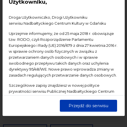
Użytkowniku,
Konferencje
Literatura
Online
oprowadzanie
oświadczenie
Podcast
Pomerania
Pomorze
Droga Użytkowniczko, Drogi Użytkowniku
serwisu Nadbałtyckiego Centrum Kultury w Gdańsku
Warsztaty
wydarzenia bezpłatne
wydarzenia płatne
wydarzenie dostępne
Wydarzenie zewnętrzne
Wykład
Uprzejmie informujemy, że od 25 maja 2018 r. obowiązuje
tzw. RODO, czyli Rozporządzenie Parlamentu
Spotkania
Koncerty
Wystawy
Edukacja
Badania
Europejskiego i Rady (UE) 2016/679 z dnia 27 kwietnia 2016 r.
w sprawie ochrony osób fizycznych w związku z
przetwarzaniem danych osobowych i w sprawie
Data początkowa
swobodnego przepływu takich danych oraz uchylenia
dyrektywy 95/48/WE. Nowe prawo wprowadza zmiany w
Data końcowa
zasadach regulujących przetwarzanie danych osobowych.
Szczegółowe zapisy znajdziesz w nowej polityce
Termin:
prywatności serwisu Publicznej Nadbałtyckiego Centrum
-Wszystkie-
Dzisiaj
Jutro
Pojutrze
Kultury w Gdańsku. Jednocześnie informujemy, że Państwa
dane są przetwarzane w sposób bezpieczny, z należytą
Przejdź do serwisu
Następny tydzień
Następny miesiąc
starannością i zgodnie z obowiązującymi przepisami.