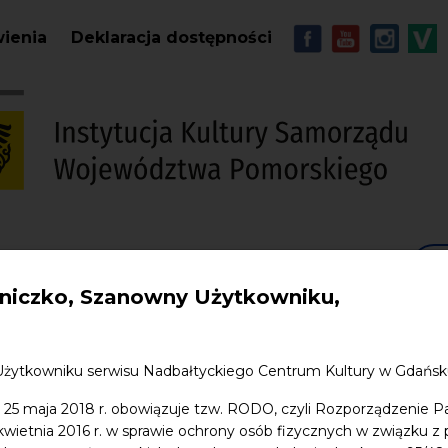
Przejdź do treści
MENU - Soc
wienia
Deklaracja dostępności
S
w. Jana
Edukacja
Sklep
Kontakt
iczko, Szanowny Użytkowniku,
Użytkowniku serwisu Nadbałtyckiego Centrum Kultury w Gdańs
 25 maja 2018 r. obowiązuje tzw. RODO, czyli Rozporządzenie P
 kwietnia 2016 r. w sprawie ochrony osób fizycznych w związku 