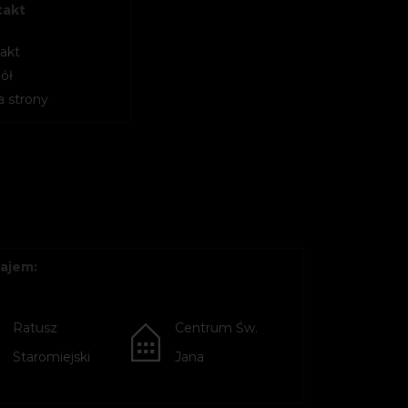
takt
akt
ół
 strony
ajem:
Ratusz
Centrum Św.
Staromiejski
Jana