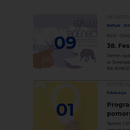
09-12/07/2
Bałtyk
Dz
09
NCK - Cent
38. Fe
Termin wyda
ul. Świętoj
NA KONCER
01.07-30.11
Edukacja
01
Progra
pomors
Termin: 1.0
zgłoszeń z