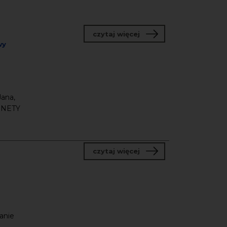
o 38. Festiwal “Dźwięki
czytaj więcej
wy
Jana,
ARNETY
o Program tutoringowy 
czytaj więcej
anie