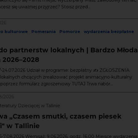
esz się uważniej przyjrzeć? Stoisz przed...
026
wo kulturowe
Pomerania
Pomorze
wydarzenia bezpłatne
do partnerstw lokalnych | Bardzo Młoda
a 2026–2028
07-24.07.2026 Udział w programie: bezpłatny ✍️ ZGŁOSZENIA
lokalnych chcących zrealizować projekt animacyjno-kulturalny
) poprzez formularz zgłoszeniowy TUTAJ Trwa nabór...
8/2026
eratury Dziecięcej w Tallinie
a „Czasem smutki, czasem piesek
" w Tallinie
6-7.08.2026 Wernisaż: 9.06.2026, godz. 16.00 Miejsce wydarzenia