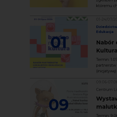
któremu chc
01-24/07/2
Dziedzict
Edukacja
01
Nabór 
Kultur
Termin: 1.
partnerstw 
(inicjatywę
09.06-07.0
Centrum Lit
09
Wystaw
malutki
Termin: 9.0