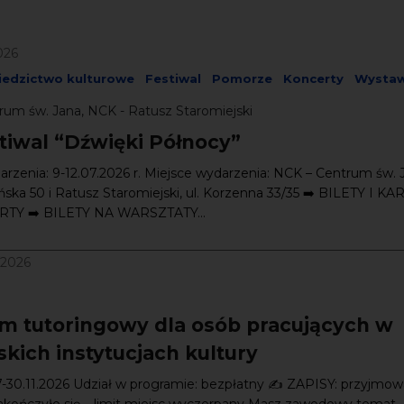
026
iedzictwo kulturowe
Festiwal
Pomorze
Koncerty
Wysta
rum św. Jana, NCK - Ratusz Staromiejski
stiwal “Dźwięki Północy”
rzenia: 9-12.07.2026 r. Miejsce wydarzenia: NCK – Centrum św. 
ańska 50 i Ratusz Staromiejski, ul. Korzenna 33/35 ➡️ BILETY I K
TY ➡️ BILETY NA WARSZTATY...
/2026
m tutoringowy dla osób pracujących w
kich instytucjach kultury
7-30.11.2026 Udział w programie: bezpłatny ✍️ ZAPISY: przyjmow
akończyło się – limit miejsc wyczerpany Masz zawodowy temat,