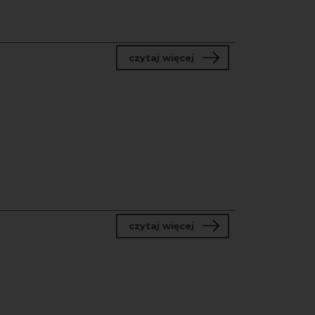
o Nabór do partnerstw 
czytaj więcej
o Wystawa „Czasem smut
czytaj więcej
: