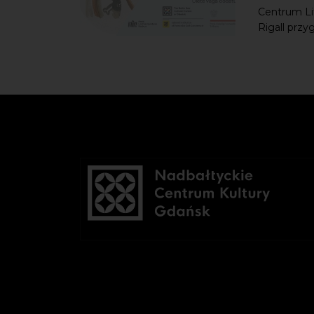
Centrum Lit
Rigall przy