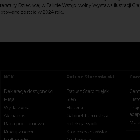
eratury Dziecięcej w Tallinie Wstęp: wolny Wystawa ilustracji Gr
gotowana została w 2024 roku...
NCK
Ratusz Staromiejski
Cent
Deklaracja dostępności
Ratusz Staromiejski
Cent
Misja
Sień
Histo
Wydarzenia
Historia
Proje
adapt
Aktualności
Gabinet burmistrza
Mult
Rada programowa
Kolekcja sybilli
Pracuj z nami
Sala mieszczańska