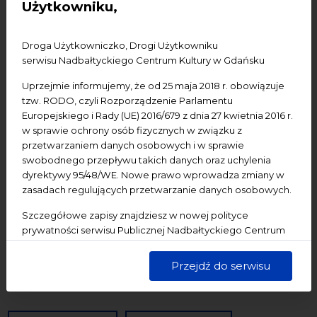
Użytkowniku,
Konferencje
Literatura
Online
oprowadzanie
oświadczenie
Podcast
Pomerania
Pomorze
Droga Użytkowniczko, Drogi Użytkowniku
Warsztaty
wydarzenia bezpłatne
wydarzenia płatne
serwisu Nadbałtyckiego Centrum Kultury w Gdańsku
wydarzenie dostępne
Wydarzenie zewnętrzne
Wykład
Uprzejmie informujemy, że od 25 maja 2018 r. obowiązuje
tzw. RODO, czyli Rozporządzenie Parlamentu
Spotkania
Koncerty
Wystawy
Edukacja
Badania
Europejskiego i Rady (UE) 2016/679 z dnia 27 kwietnia 2016 r.
w sprawie ochrony osób fizycznych w związku z
przetwarzaniem danych osobowych i w sprawie
Data początkowa
swobodnego przepływu takich danych oraz uchylenia
dyrektywy 95/48/WE. Nowe prawo wprowadza zmiany w
Data końcowa
zasadach regulujących przetwarzanie danych osobowych.
Szczegółowe zapisy znajdziesz w nowej polityce
Termin:
prywatności serwisu Publicznej Nadbałtyckiego Centrum
-Wszystkie-
Dzisiaj
Jutro
Pojutrze
Kultury w Gdańsku. Jednocześnie informujemy, że Państwa
dane są przetwarzane w sposób bezpieczny, z należytą
Następny tydzień
Następny miesiąc
Przejdź do serwisu
starannością i zgodnie z obowiązującymi przepisami.