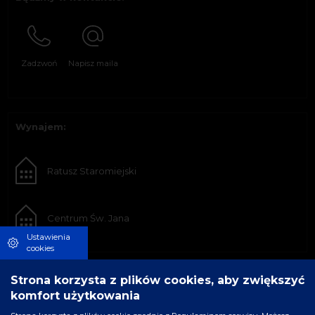
Zadzwoń
Napisz maila
Wynajem:
Ratusz Staromiejski
Centrum Św. Jana
Ustawienia
cookies
Strona korzysta z plików cookies, aby zwiększyć
komfort użytkowania