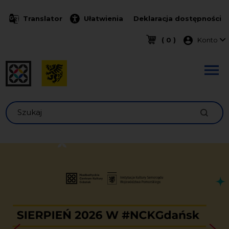
Przejdź do treści
Translator
Ułatwienia
Deklaracja dostępności
Menu k
( 0 )
Konto
Szukaj