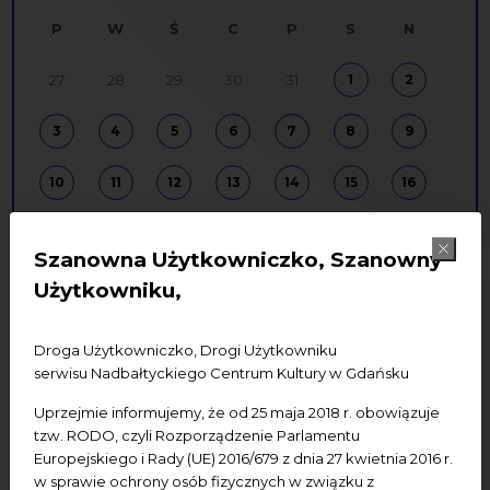
P
W
Ś
C
P
S
N
27
28
29
30
31
1
2
3
4
5
6
7
8
9
10
11
12
13
14
15
16
17
18
19
20
21
22
23
Szanowna Użytkowniczko, Szanowny
24
25
26
27
28
29
30
Użytkowniku,
31
1
2
3
4
5
6
Droga Użytkowniczko, Drogi Użytkowniku
serwisu Nadbałtyckiego Centrum Kultury w Gdańsku
Uprzejmie informujemy, że od 25 maja 2018 r. obowiązuje
edukacja
koncerty
spotkania
tzw. RODO, czyli Rozporządzenie Parlamentu
badania
wystawy
konferencje
Europejskiego i Rady (UE) 2016/679 z dnia 27 kwietnia 2016 r.
w sprawie ochrony osób fizycznych w związku z