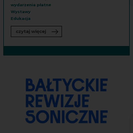
wydarzenia płatne
Wystawy
Edukacja
o „Sonosfera”
czytaj więcej