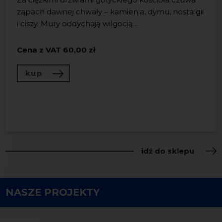
Książka „LeŚnia” to wyjątkowe
zapach dawnej chwały – kamienia, dymu, nostalgii
wydawnictwo, będące
Zestaw kolekcjonerski łączący artystyczną książkę
i ciszy. Mury oddychają wilgocią...
LeŚnia
wydaną przez
Nadbałtyckie Centrum
zwieńczeniem projektu, który
Kultury
oraz autorski
dyfuzor zapachowy
celebrował 30. rocznicę obecności
Cena z VAT
inspirowa...
60,00 zł
Nadbałtyckiego centrum
...
kup
Cena z VAT
150,00 zł
Cena z VAT
120,00 zł
kup
kup
idź do sklepu
NASZE PROJEKTY