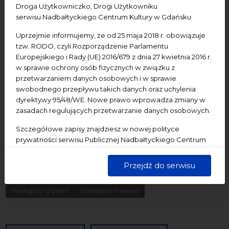
Droga Użytkowniczko, Drogi Użytkowniku
Konferencje
Literatura
Online
oprowadzanie
serwisu Nadbałtyckiego Centrum Kultury w Gdańsku
oświadczenie
Podcast
Pomerania
Pomorze
Uprzejmie informujemy, że od 25 maja 2018 r. obowiązuje
Warsztaty
wydarzenia bezpłatne
wydarzenia płatne
tzw. RODO, czyli Rozporządzenie Parlamentu
Europejskiego i Rady (UE) 2016/679 z dnia 27 kwietnia 2016 r.
wydarzenie dostępne
Wydarzenie zewnętrzne
Wykład
w sprawie ochrony osób fizycznych w związku z
Spotkania
Koncerty
Wystawy
Edukacja
Badania
przetwarzaniem danych osobowych i w sprawie
swobodnego przepływu takich danych oraz uchylenia
dyrektywy 95/48/WE. Nowe prawo wprowadza zmiany w
Data początkowa
zasadach regulujących przetwarzanie danych osobowych.
Szczegółowe zapisy znajdziesz w nowej polityce
Data końcowa
prywatności serwisu Publicznej Nadbałtyckiego Centrum
Kultury w Gdańsku. Jednocześnie informujemy, że Państwa
Termin:
dane są przetwarzane w sposób bezpieczny, z należytą
Przejdź do serwisu
starannością i zgodnie z obowiązującymi przepisami.
-Wszystkie-
Dzisiaj
Jutro
Pojutrze
Następny tydzień
Następny miesiąc