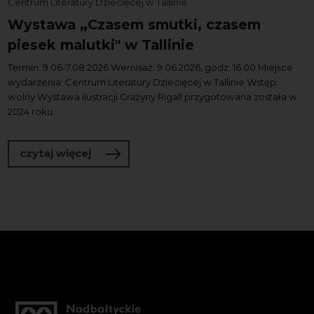
Centrum Literatury Dziecięcej w Tallinie
Wystawa „Czasem smutki, czasem
piesek malutki" w Tallinie
Termin: 9.06-7.08.2026 Wernisaż: 9.06.2026, godz. 16.00 Miejsce
wydarzenia: Centrum Literatury Dziecięcej w Tallinie Wstęp:
wolny Wystawa ilustracji Grażyny Rigall przygotowana została w
2024 roku...
o Wystawa „Czasem smutki, czasem pies
czytaj więcej