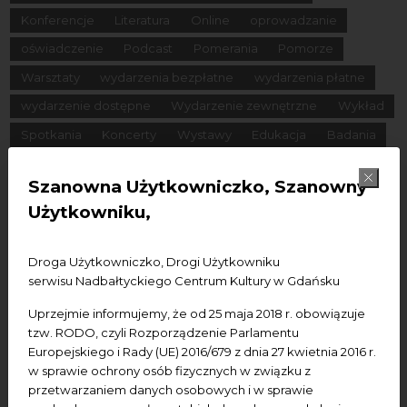
Konferencje
Literatura
Online
oprowadzanie
oświadczenie
Podcast
Pomerania
Pomorze
Warsztaty
wydarzenia bezpłatne
wydarzenia płatne
wydarzenie dostępne
Wydarzenie zewnętrzne
Wykład
Spotkania
Koncerty
Wystawy
Edukacja
Badania
Szanowna Użytkowniczko, Szanowny
Data początkowa
Użytkowniku,
Data końcowa
Droga Użytkowniczko, Drogi Użytkowniku
Termin:
serwisu Nadbałtyckiego Centrum Kultury w Gdańsku
-Wszystkie-
Dzisiaj
Jutro
Pojutrze
Uprzejmie informujemy, że od 25 maja 2018 r. obowiązuje
tzw. RODO, czyli Rozporządzenie Parlamentu
Następny tydzień
Następny miesiąc
Europejskiego i Rady (UE) 2016/679 z dnia 27 kwietnia 2016 r.
w sprawie ochrony osób fizycznych w związku z
przetwarzaniem danych osobowych i w sprawie