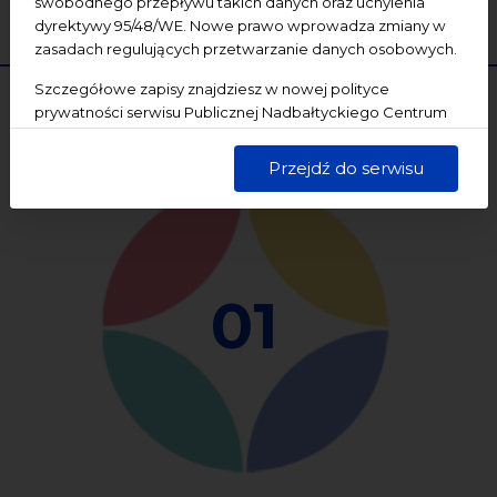
swobodnego przepływu takich danych oraz uchylenia
WYCZYŚĆ
SZUKAJ
dyrektywy 95/48/WE. Nowe prawo wprowadza zmiany w
zasadach regulujących przetwarzanie danych osobowych.
Szczegółowe zapisy znajdziesz w nowej polityce
prywatności serwisu Publicznej Nadbałtyckiego Centrum
Kultury w Gdańsku. Jednocześnie informujemy, że Państwa
dane są przetwarzane w sposób bezpieczny, z należytą
Przejdź do serwisu
starannością i zgodnie z obowiązującymi przepisami.
01