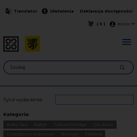
Przejdź do treści
Translator
Ułatwienia
Deklaracja dostępności
Menu k
( 0 )
Konto
Szukaj
Tytuł wydarzenia
Kategoria:
Baltic Sea
Bałtyk
Cultural heritage
Dla dzieci
Dziedzictwo kulturowe
ekologia
Festiwal