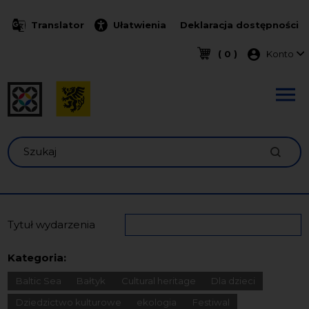
Przejdź do treści
Translator
Ułatwienia
Deklaracja dostępności
Menu k
( 0 )
Konto
Szukaj
Tytuł wydarzenia
Kategoria:
Baltic Sea
Bałtyk
Cultural heritage
Dla dzieci
Dziedzictwo kulturowe
ekologia
Festiwal