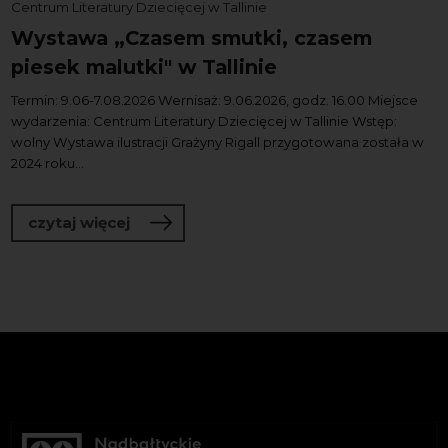
Centrum Literatury Dziecięcej w Tallinie
Wystawa „Czasem smutki, czasem
piesek malutki" w Tallinie
Termin: 9.06-7.08.2026 Wernisaż: 9.06.2026, godz. 16.00 Miejsce
wydarzenia: Centrum Literatury Dziecięcej w Tallinie Wstęp:
wolny Wystawa ilustracji Grażyny Rigall przygotowana została w
2024 roku...
o Wystawa „Czasem smutki, czasem pies
czytaj więcej