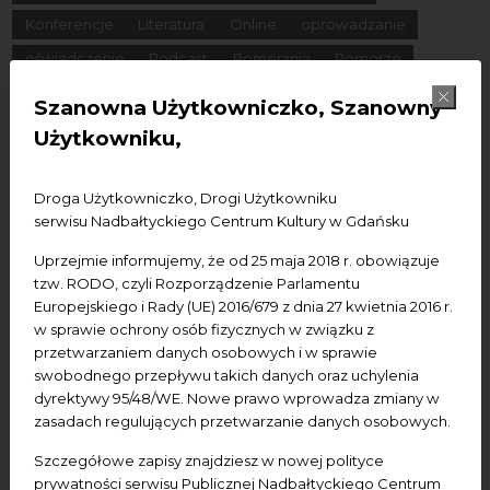
Konferencje
Literatura
Online
oprowadzanie
oświadczenie
Podcast
Pomerania
Pomorze
Warsztaty
wydarzenia bezpłatne
wydarzenia płatne
Szanowna Użytkowniczko, Szanowny
wydarzenie dostępne
Wydarzenie zewnętrzne
Wykład
Użytkowniku,
Spotkania
Koncerty
Wystawy
Edukacja
Badania
Droga Użytkowniczko, Drogi Użytkowniku
serwisu Nadbałtyckiego Centrum Kultury w Gdańsku
Data początkowa
Uprzejmie informujemy, że od 25 maja 2018 r. obowiązuje
Data końcowa
tzw. RODO, czyli Rozporządzenie Parlamentu
Europejskiego i Rady (UE) 2016/679 z dnia 27 kwietnia 2016 r.
w sprawie ochrony osób fizycznych w związku z
Termin:
przetwarzaniem danych osobowych i w sprawie
-Wszystkie-
Dzisiaj
Jutro
Pojutrze
swobodnego przepływu takich danych oraz uchylenia
dyrektywy 95/48/WE. Nowe prawo wprowadza zmiany w
Następny tydzień
Następny miesiąc
zasadach regulujących przetwarzanie danych osobowych.
Szczegółowe zapisy znajdziesz w nowej polityce
prywatności serwisu Publicznej Nadbałtyckiego Centrum