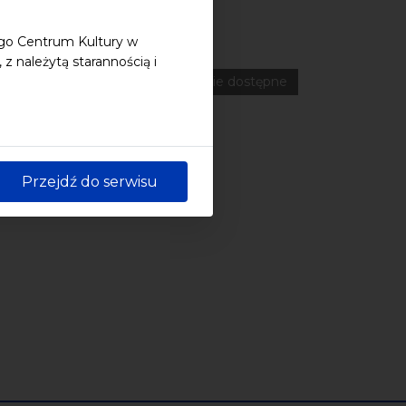
ego Centrum Kultury w
ferencje
Literatura
Online
 należytą starannością i
wydarzenia płatne
wydarzenie dostępne
Przejdź do serwisu