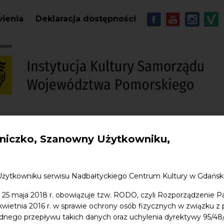
Przejdź do treści
MENU - Soc
wienia
Deklaracja dostępności
S
iczko, Szanowny Użytkowniku,
w. Jana
Edukacja
Sklep
Kontakt
Użytkowniku serwisu Nadbałtyckiego Centrum Kultury w Gdańs
 25 maja 2018 r. obowiązuje tzw. RODO, czyli Rozporządzenie P
 kwietnia 2016 r. w sprawie ochrony osób fizycznych w związku 
dnego przepływu takich danych oraz uchylenia dyrektywy 95/