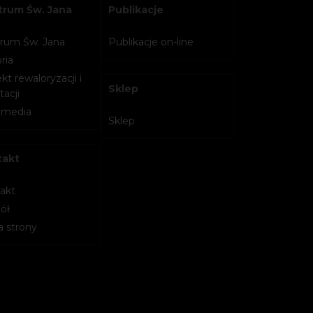
rum Św. Jana
Publikacje
rum Św. Jana
Publikacje on-line
ria
kt rewaloryzacji i
Sklep
acji
imedia
Sklep
takt
akt
ół
 strony