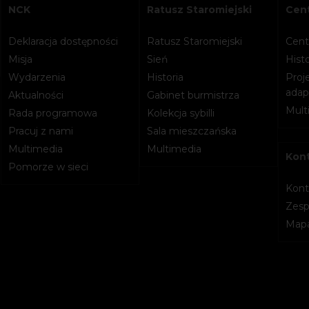
NCK
Ratusz Staromiejski
Cent
Deklaracja dostępności
Ratusz Staromiejski
Cent
Misja
Sień
Histo
Wydarzenia
Historia
Proje
adapt
Aktualności
Gabinet burmistrza
Mult
Rada programowa
Kolekcja sybilli
Pracuj z nami
Sala mieszczańska
Multimedia
Multimedia
Kon
Pomorze w sieci
Kont
Zesp
Mapa