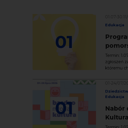
01.07-30.11
Edukacja
01
Progra
pomors
Termin: 1.0
zgłoszeń z
któremu chc
01-24/07/2
Dziedzict
Edukacja
01
Nabór 
Kultur
Termin: 1.