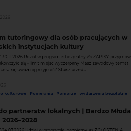
/2026
m tutoringowy dla osób pracujących w
kich instytucjach kultury
7-30.11.2026 Udział w programie: bezpłatny ✍️ ZAPISY: przyjmow
akończyło się – limit miejsc wyczerpany Masz zawodowy temat,
esz się uważniej przyjrzeć? Stoisz przed...
026
wo kulturowe
Pomerania
Pomorze
wydarzenia bezpłatne
do partnerstw lokalnych | Bardzo Młoda
a 2026–2028
07-24.07.2026 Udział w programie: bezpłatny ✍️ ZGŁOSZENIA