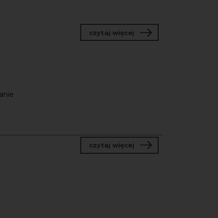
o Program tutoringowy 
czytaj więcej
anie
o Nabór do partnerstw 
czytaj więcej