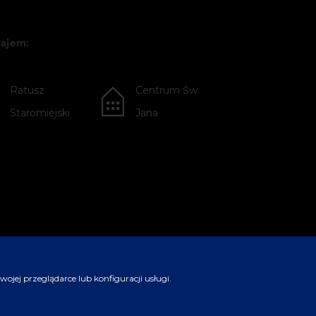
ajem:
Ratusz
Centrum Św.
Staromiejski
Jana
jej przeglądarce lub konfiguracji usługi.