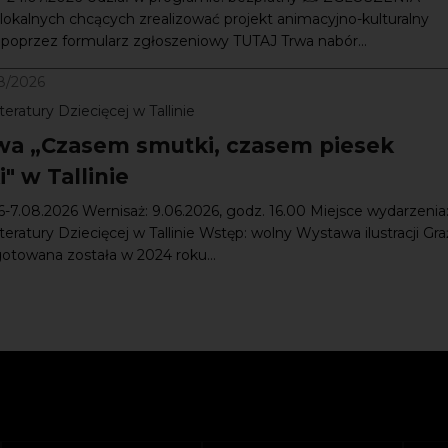
lokalnych chcących zrealizować projekt animacyjno-kulturalny
) poprzez formularz zgłoszeniowy TUTAJ Trwa nabór...
8/2026
eratury Dziecięcej w Tallinie
a „Czasem smutki, czasem piesek
" w Tallinie
6-7.08.2026 Wernisaż: 9.06.2026, godz. 16.00 Miejsce wydarzenia
eratury Dziecięcej w Tallinie Wstęp: wolny Wystawa ilustracji Gr
gotowana została w 2024 roku...