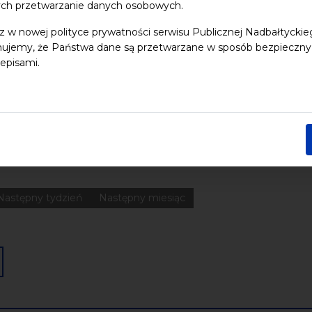
ych przetwarzanie danych osobowych.
z w nowej polityce prywatności serwisu Publicznej Nadbałtycki
 dzieci
Dziedzictwo kulturowe
ekologia
Festiwal
Kon
ujemy, że Państwa dane są przetwarzane w sposób bezpieczny, z
Pomerania
Pomorze
Warsztaty
wydarzenia bezpłatne
episami.
nia
Koncerty
Wystawy
Edukacja
Badania
Data końcowa
Następny tydzień
Następny miesiąc