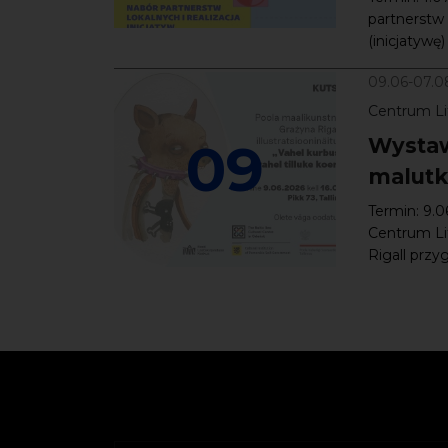
partnerstw 
(inicjatywę
09.06-07.0
Centrum Lit
09
Wystaw
malutki
Termin: 9.0
Centrum Lit
Rigall przy