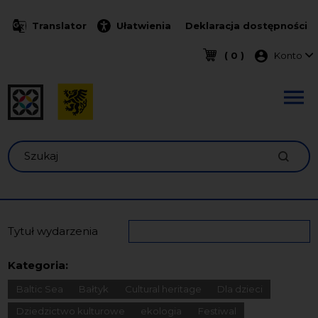
Przejdź do treści
Translator
Ułatwienia
Deklaracja dostępności
Menu k
( 0 )
Konto
Szukaj
Tytuł wydarzenia
Kategoria:
Baltic Sea
Bałtyk
Cultural heritage
Dla dzieci
Dziedzictwo kulturowe
ekologia
Festiwal