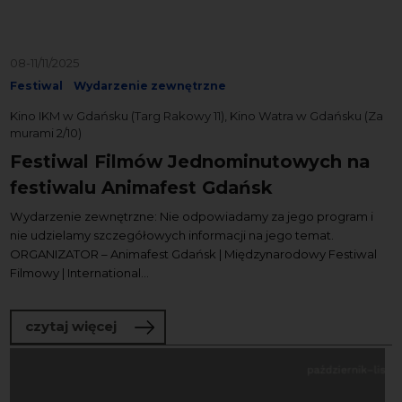
08-11/11/2025
Festiwal
Wydarzenie zewnętrzne
Kino IKM w Gdańsku (Targ Rakowy 11), Kino Watra w Gdańsku (Za
murami 2/10)
Festiwal Filmów Jednominutowych na
festiwalu Animafest Gdańsk
Wydarzenie zewnętrzne: Nie odpowiadamy za jego program i
nie udzielamy szczegółowych informacji na jego temat.
ORGANIZATOR – Animafest Gdańsk | Międzynarodowy Festiwal
Filmowy | International...
o Festiwal Filmów Jednominutowych na
czytaj więcej