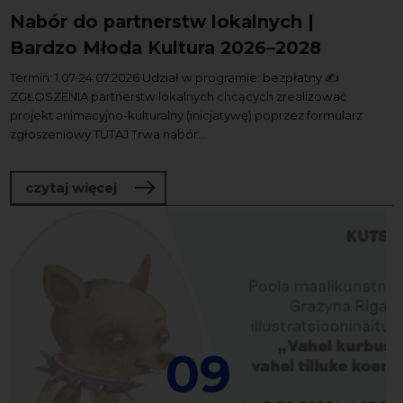
Nabór do partnerstw lokalnych |
Bardzo Młoda Kultura 2026–2028
Termin: 1.07-24.07.2026 Udział w programie: bezpłatny ✍️
ZGŁOSZENIA partnerstw lokalnych chcących zrealizować
projekt animacyjno-kulturalny (inicjatywę) poprzez formularz
zgłoszeniowy TUTAJ Trwa nabór...
o Nabór do partnerstw lokalnych | Ba
czytaj więcej
09