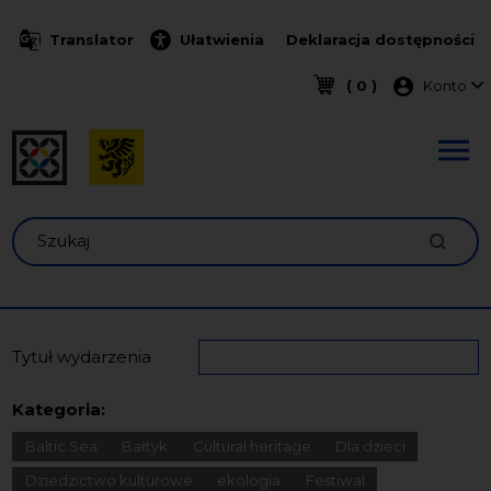
Przejdź do treści
Translator
Ułatwienia
Deklaracja dostępności
Menu k
( 0 )
Konto
Szukaj
Tytuł wydarzenia
Kategoria:
Baltic Sea
Bałtyk
Cultural heritage
Dla dzieci
Dziedzictwo kulturowe
ekologia
Festiwal