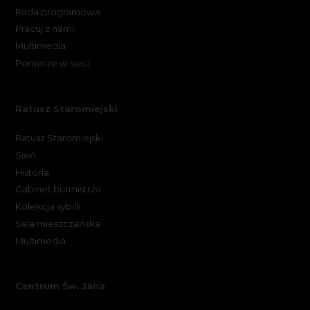
Rada programowa
Pracuj z nami
Multimedia
Pomorze w sieci
Ratusz Staromiejski
Ratusz Staromiejski
Sień
Historia
Gabinet burmistrza
Kolekcja sybilli
Sala mieszczańska
Multimedia
Centrum Św. Jana