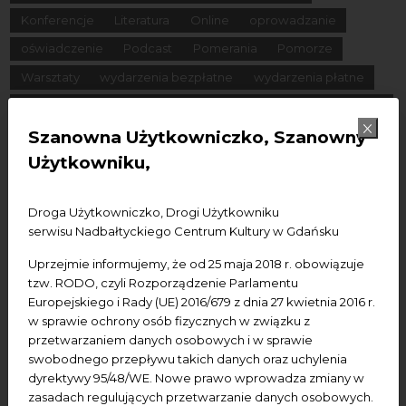
Konferencje
Literatura
Online
oprowadzanie
oświadczenie
Podcast
Pomerania
Pomorze
Warsztaty
wydarzenia bezpłatne
wydarzenia płatne
wydarzenie dostępne
Wydarzenie zewnętrzne
Wykład
Spotkania
Koncerty
Wystawy
Edukacja
Badania
Szanowna Użytkowniczko, Szanowny
Użytkowniku,
Data początkowa
Droga Użytkowniczko, Drogi Użytkowniku
serwisu Nadbałtyckiego Centrum Kultury w Gdańsku
Data końcowa
Uprzejmie informujemy, że od 25 maja 2018 r. obowiązuje
Termin:
tzw. RODO, czyli Rozporządzenie Parlamentu
Europejskiego i Rady (UE) 2016/679 z dnia 27 kwietnia 2016 r.
-Wszystkie-
Dzisiaj
Jutro
Pojutrze
w sprawie ochrony osób fizycznych w związku z
Następny tydzień
Następny miesiąc
przetwarzaniem danych osobowych i w sprawie
swobodnego przepływu takich danych oraz uchylenia
dyrektywy 95/48/WE. Nowe prawo wprowadza zmiany w
zasadach regulujących przetwarzanie danych osobowych.