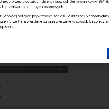
dnego przepływu takich danych oraz uchylenia dyrektywy 95/
ych przetwarzanie danych osobowych.
 dzieci
Dziedzictwo kulturowe
ekologia
Festiwal
Kon
z w nowej polityce prywatności serwisu Publicznej Nadbałtycki
ujemy, że Państwa dane są przetwarzane w sposób bezpieczny, z
Pomerania
Pomorze
Warsztaty
wydarzenia bezpłatne
episami.
nia
Koncerty
Wystawy
Edukacja
Badania
Data końcowa
Następny tydzień
Następny miesiąc