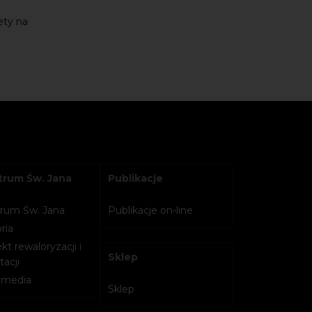
ety na
rum Św. Jana
Publikacje
rum Św. Jana
Publikacje on-line
ria
kt rewaloryzacji i
Sklep
acji
imedia
Sklep