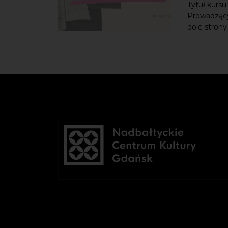
Tytuł kursu
Prowadzący:
dole strony 