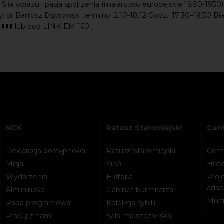
: Siła obrazu i pasja spojrzenia (malarstwo europejskie 1880-1930)
 dr Bartosz Dąbrowski terminy: 2.10-18.12 Godz.: 17:30–19:30 Bil
⬇️⬇️⬇️ lub pod LINKIEM 160...
NCK
Ratusz Staromiejski
Cent
Deklaracja dostępności
Ratusz Staromiejski
Cent
Misja
Sień
Histo
Wydarzenia
Historia
Proje
adapt
Aktualności
Gabinet burmistrza
Mult
Rada programowa
Kolekcja sybilli
Pracuj z nami
Sala mieszczańska