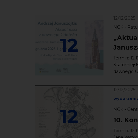
12/12/2025
NCK - Ratu
12
„Aktua
Janusza
Termin: 12.
Staromiejsk
dawnego Gd
12/12/2025
wydarzeni
12
NCK - Cent
10. Ko
Termin: 12.
Jana Wstęp: