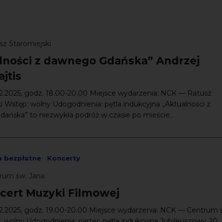
sz Staromiejski
lności z dawnego Gdańska” Andrzej
jtis
12.2025, godz. 18.00-20.00 Miejsce wydarzenia: NCK — Ratusz
i Wstęp: wolny Udogodnienia: pętla indukcyjna „Aktualności z
ańska” to niezwykła podróż w czasie po mieście...
a bezpłatne
Koncerty
rum św. Jana
ncert Muzyki Filmowej
12.2025, godz. 19.00-20.00 Miejsce wydarzenia: NCK — Centrum 
 wolny Udogodnienia: parter, pętla indukcyjna Jubileuszowy, 10.