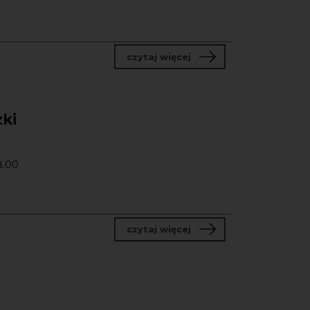
o Alegorie i symbole. G
czytaj więcej
zki
8.00
o Historia Sztuki
czytaj więcej