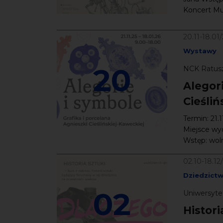
Koncert Muz
20.11-18.01
Wystawy
20
NCK Ratusz
Alegori
Cieśli
Termin: 21.
Miejsce wyd
Wstęp: woln
02.10-18.12
Dziedzict
02
Uniwersytet
Histori