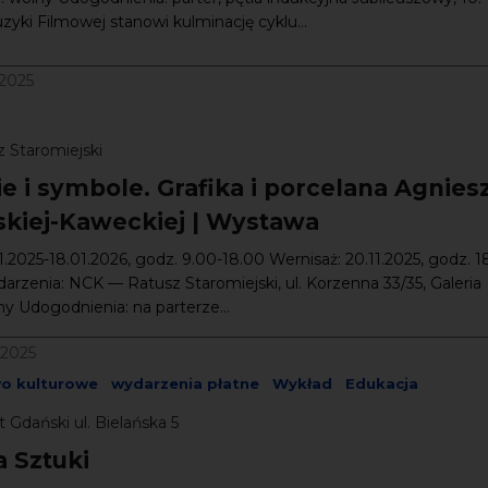
yki Filmowej stanowi kulminację cyklu...
/2025
 Staromiejski
e i symbole. Grafika i porcelana Agnies
ńskiej-Kaweckiej | Wystawa
11.2025-18.01.2026, godz. 9.00-18.00 Wernisaż: 20.11.2025, godz. 1
arzenia: NCK — Ratusz Staromiejski, ul. Korzenna 33/35, Galeria
y Udogodnienia: na parterze...
/2025
wo kulturowe
wydarzenia płatne
Wykład
Edukacja
 Gdański ul. Bielańska 5
a Sztuki