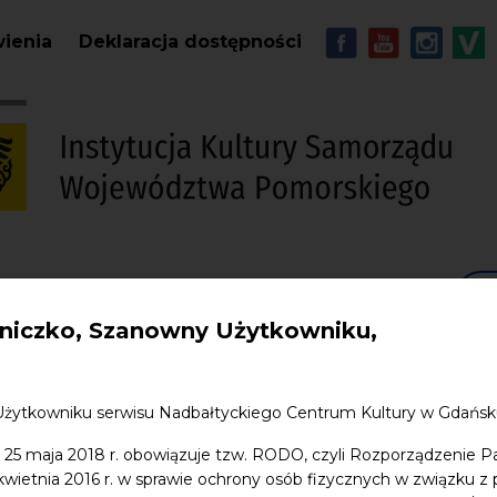
Przejdź do treści
MENU - Soc
wienia
Deklaracja dostępności
S
w. Jana
Edukacja
Sklep
Kontakt
iczko, Szanowny Użytkowniku,
Użytkowniku serwisu Nadbałtyckiego Centrum Kultury w Gdańs
 25 maja 2018 r. obowiązuje tzw. RODO, czyli Rozporządzenie P
 kwietnia 2016 r. w sprawie ochrony osób fizycznych w związku 