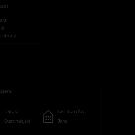
takt
akt
ół
 strony
ajem:
Ratusz
Centrum Św.
Staromiejski
Jana