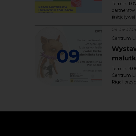
Termin: 1.
partnerstw 
(inicjatywę
09.06-07.0
Centrum Lit
09
Wystaw
malutki
Termin: 9.0
Centrum Lit
Rigall przy