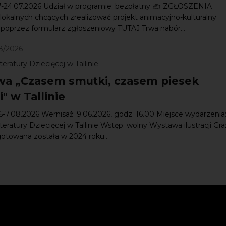
07-24.07.2026 Udział w programie: bezpłatny ✍️ ZGŁOSZENIA
lokalnych chcących zrealizować projekt animacyjno-kulturalny
) poprzez formularz zgłoszeniowy TUTAJ Trwa nabór...
8/2026
eratury Dziecięcej w Tallinie
a „Czasem smutki, czasem piesek
" w Tallinie
6-7.08.2026 Wernisaż: 9.06.2026, godz. 16.00 Miejsce wydarzenia
eratury Dziecięcej w Tallinie Wstęp: wolny Wystawa ilustracji Gr
gotowana została w 2024 roku...