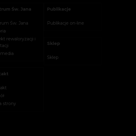
rum Św. Jana
Publikacje
rum Św. Jana
Publikacje on-line
ria
kt rewaloryzacji i
Sklep
acji
imedia
Sklep
takt
akt
ół
 strony