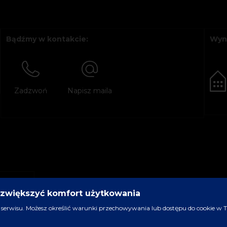
Bądźmy w kontakcie:
Wyn
Zadzwoń
Napisz maila
y zwiększyć komfort użytkowania
serwisu. Możesz określić warunki przechowywania lub dostępu do cookie w Two