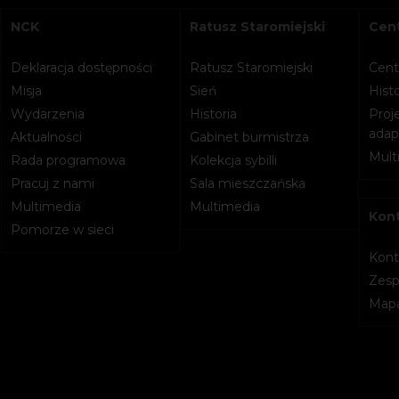
NCK
Ratusz Staromiejski
Cent
Deklaracja dostępności
Ratusz Staromiejski
Cent
Misja
Sień
Histo
Wydarzenia
Historia
Proje
adapt
Aktualności
Gabinet burmistrza
Mult
Rada programowa
Kolekcja sybilli
Pracuj z nami
Sala mieszczańska
Multimedia
Multimedia
Kon
Pomorze w sieci
Kont
Zesp
Mapa