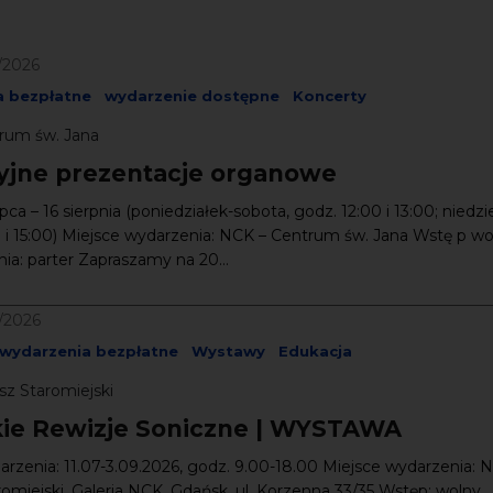
/2026
a bezpłatne
wydarzenie dostępne
Koncerty
rum św. Jana
jne prezentacje organowe
ipca – 16 sierpnia (poniedziałek-sobota, godz. 12:00 i 13:00; niedzie
 i 15:00) Miejsce wydarzenia: NCK – Centrum św. Jana Wstę p wo
a: parter Zapraszamy na 20...
9/2026
wydarzenia bezpłatne
Wystawy
Edukacja
sz Staromiejski
kie Rewizje Soniczne | WYSTAWA
rzenia: 11.07-3.09.2026, godz. 9.00-18.00 Miejsce wydarzenia: 
omiejski, Galeria NCK, Gdańsk, ul. Korzenna 33/35 Wstęp: wolny