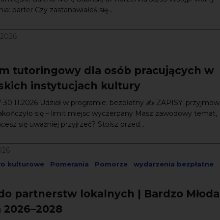
a: parter Czy zastanawiałeś się...
/2026
m tutoringowy dla osób pracujących w
kich instytucjach kultury
7-30.11.2026 Udział w programie: bezpłatny ✍️ ZAPISY: przyjmow
akończyło się – limit miejsc wyczerpany Masz zawodowy temat,
esz się uważniej przyjrzeć? Stoisz przed...
026
wo kulturowe
Pomerania
Pomorze
wydarzenia bezpłatne
do partnerstw lokalnych | Bardzo Młoda
a 2026–2028