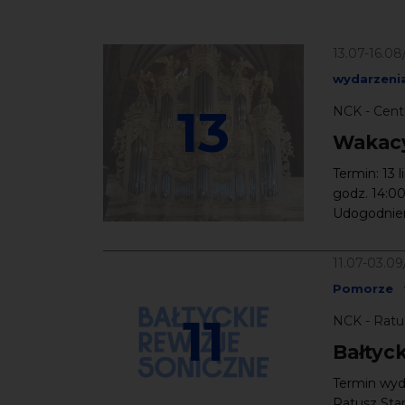
13.07-16.08
wydarzeni
13
NCK - Cent
Wakacy
Termin: 13 l
godz. 14:00
Udogodnieni
11.07-03.0
Pomorze
11
NCK - Ratu
Bałtyc
Termin wyda
Ratusz Star