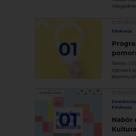
Udogodnieni
01.07-30.11
Edukacja
01
Progra
pomors
Termin: 1.0
zgłoszeń z
któremu chc
01-24/07/2
Dziedzict
Edukacja
01
Nabór 
Kultur