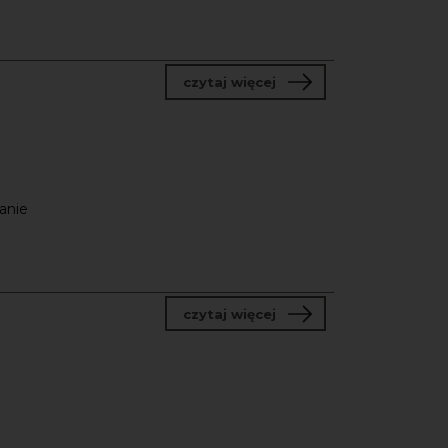
o Program tutoringowy 
czytaj więcej
anie
o Nabór do partnerstw 
czytaj więcej