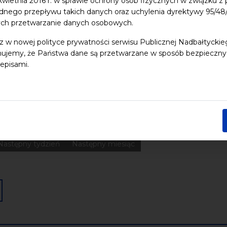
 kwietnia 2016 r. w sprawie ochrony osób fizycznych w związku 
dnego przepływu takich danych oraz uchylenia dyrektywy 95/
ych przetwarzanie danych osobowych.
 dzieci
Dziedzictwo kulturowe
ekologia
Festiwal
Kon
z w nowej polityce prywatności serwisu Publicznej Nadbałtycki
Pomerania
Pomorze
Warsztaty
wydarzenia bezpłatne
ujemy, że Państwa dane są przetwarzane w sposób bezpieczny, z
nia
Koncerty
Wystawy
Edukacja
Badania
episami.
Data końcowa
Następny tydzień
Następny miesiąc