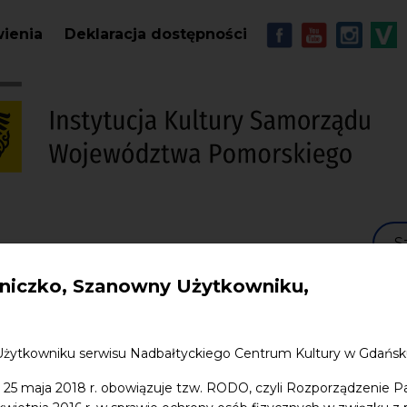
Przejdź do treści
MENU - Soc
wienia
Deklaracja dostępności
S
w. Jana
Edukacja
Sklep
Kontakt
iczko, Szanowny Użytkowniku,
Użytkowniku serwisu Nadbałtyckiego Centrum Kultury w Gdańs
 25 maja 2018 r. obowiązuje tzw. RODO, czyli Rozporządzenie P