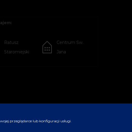
ajem:
Ratusz
Centrum Św.
Staromiejski
Jana
jej przeglądarce lub konfiguracji usługi.