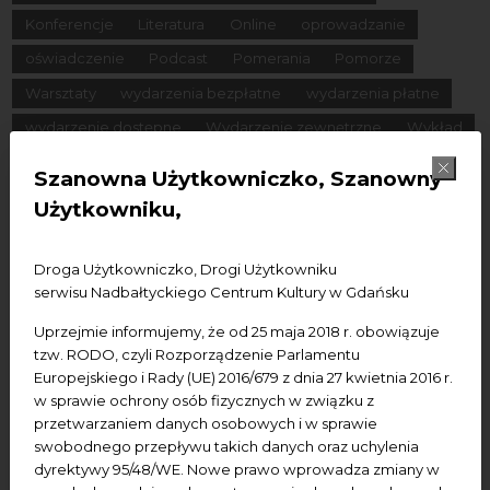
Konferencje
Literatura
Online
oprowadzanie
oświadczenie
Podcast
Pomerania
Pomorze
Warsztaty
wydarzenia bezpłatne
wydarzenia płatne
wydarzenie dostępne
Wydarzenie zewnętrzne
Wykład
Spotkania
Koncerty
Wystawy
Edukacja
Badania
Szanowna Użytkowniczko, Szanowny
Użytkowniku,
Data początkowa
Droga Użytkowniczko, Drogi Użytkowniku
Data końcowa
serwisu Nadbałtyckiego Centrum Kultury w Gdańsku
Uprzejmie informujemy, że od 25 maja 2018 r. obowiązuje
Termin:
tzw. RODO, czyli Rozporządzenie Parlamentu
-Wszystkie-
Dzisiaj
Jutro
Pojutrze
Europejskiego i Rady (UE) 2016/679 z dnia 27 kwietnia 2016 r.
w sprawie ochrony osób fizycznych w związku z
Następny tydzień
Następny miesiąc
przetwarzaniem danych osobowych i w sprawie
swobodnego przepływu takich danych oraz uchylenia
dyrektywy 95/48/WE. Nowe prawo wprowadza zmiany w