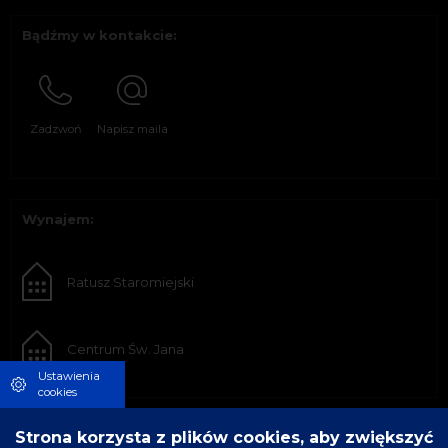
Bądźmy w kontakcie:
Zadzwoń
Napisz maila
Wynajem:
Ratusz Staromiejski
Centrum Św. Jana
Ustawienia
cookies
Strona korzysta z plików cookies, aby zwiększyć