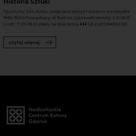
Historia Sztuki
Tytuł kursu: Siła obrazu i pasja spojrzenia (malarstwo europejskie
1880-1930) Prowadzący: dr Bartosz Dąbrowski terminy: 2.10-18.12
Godz.: 17:30–19:30 Bilety na dole strony ⬇️⬇️⬇️ lub pod LINKIEM 160...
o Historia Sztuki
czytaj więcej