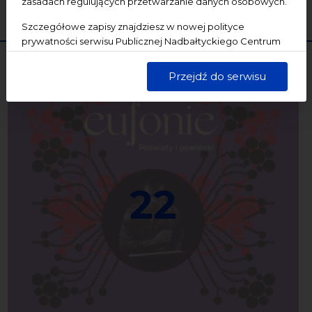
zasadach regulujących przetwarzanie danych osobowych.
WYCZYŚĆ
SZUKAJ
Szczegółowe zapisy znajdziesz w nowej polityce
prywatności serwisu Publicznej Nadbałtyckiego Centrum
Kultury w Gdańsku. Jednocześnie informujemy, że Państwa
dane są przetwarzane w sposób bezpieczny, z należytą
Przejdź do serwisu
starannością i zgodnie z obowiązującymi przepisami.
22