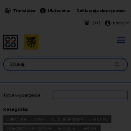
Przejdź do treści
Translator
Ułatwienia
Deklaracja dostępności
Menu k
( 0 )
Konto
Szukaj
Tytuł wydarzenia
Kategoria:
Baltic Sea
Bałtyk
Cultural heritage
Dla dzieci
Dziedzictwo kulturowe
ekologia
Festiwal