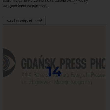
Staromiejski, ul. Korzenna 33/35, Galeria Wstęp: wolny
Udogodnienia: na parterze...
o Alegorie i symbole. Grafika i porcela
czytaj więcej
14