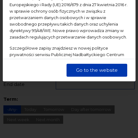
Dziedzictwo kulturowe
ekologia
Festiwal
Europejskiego i Rady (UE) 2016/679 z dnia 27 kwietnia 2016 r.
w sprawie ochrony osób fizycznych w związku z
Konferencje
Literatura
Online
oprowadzanie
przetwarzaniem danych osobowych i w sprawie
oświadczenie
Podcast
Pomerania
Pomorze
swobodnego przepływu takich danych oraz uchylenia
dyrektywy 95/48/WE. Nowe prawo wprowadza zmiany w
Warsztaty
wydarzenia bezpłatne
wydarzenia płatne
zasadach regulujących przetwarzanie danych osobowych.
wydarzenie dostępne
Wydarzenie zewnętrzne
Wykład
Szczegółowe zapisy znajdziesz w nowej polityce
Spotkania
Koncerty
Wystawy
Edukacja
Badania
prywatności serwisu Publicznej Nadbałtyckiego Centrum
Kultury w Gdańsku. Jednocześnie informujemy, że Państwa
dane są przetwarzane w sposób bezpieczny, z należytą
Starting date
Go to the website
starannością i zgodnie z obowiązującymi przepisami.
End date
Term:
-Any-
Today
Tomorrow
Day after tomorrow
Next week
Next month