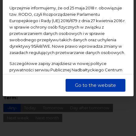
Dziedzictwo kulturowe
ekologia
Festiwal
Uprzejmie informujemy, że od 25 maja 2018 r. obowiązuje
Konferencje
Literatura
Online
oprowadzanie
tzw. RODO, czyli Rozporządzenie Parlamentu
Europejskiego i Rady (UE) 2016/679 z dnia 27 kwietnia 2016 r.
oświadczenie
Podcast
Pomerania
Pomorze
w sprawie ochrony osób fizycznych w związku z
Warsztaty
wydarzenia bezpłatne
wydarzenia płatne
przetwarzaniem danych osobowych i w sprawie
swobodnego przepływu takich danych oraz uchylenia
wydarzenie dostępne
Wydarzenie zewnętrzne
Wykład
dyrektywy 95/48/WE. Nowe prawo wprowadza zmiany w
Spotkania
Koncerty
Wystawy
Edukacja
Badania
zasadach regulujących przetwarzanie danych osobowych.
Szczegółowe zapisy znajdziesz w nowej polityce
Starting date
prywatności serwisu Publicznej Nadbałtyckiego Centrum
Kultury w Gdańsku. Jednocześnie informujemy, że Państwa
dane są przetwarzane w sposób bezpieczny, z należytą
End date
Go to the website
starannością i zgodnie z obowiązującymi przepisami.
Term:
-Any-
Today
Tomorrow
Day after tomorrow
Next week
Next month