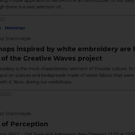
ing mobile applications has become an obvious part of our daily l
 there is a vast selection of...
022
s
Meetings
sz Staromiejski
ops inspired by white embroidery are 
 of the Creative Waves project
idery is the most characteristic element of Powiśle culture. In 
s put on scarves and bedspreads made of white fabrics that were
ith it. Now, during our workshops...
3/2022
s
sz Staromiejski
 of Perception
ion: BSCC - Old Town Hall Admission: free Opening: 12.02 at 17.0