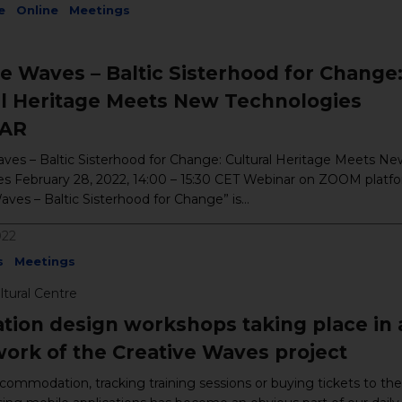
e
Online
Meetings
ve Waves – Baltic Sisterhood for Change
al Heritage Meets New Technologies
AR
ves – Baltic Sisterhood for Change: Cultural Heritage Meets Ne
es February 28, 2022, 14:00 – 15:30 CET Webinar on ZOOM platf
aves – Baltic Sisterhood for Change” is...
022
s
Meetings
tural Centre
ation design workshops taking place in 
ork of the Creative Waves project
ommodation, tracking training sessions or buying tickets to the