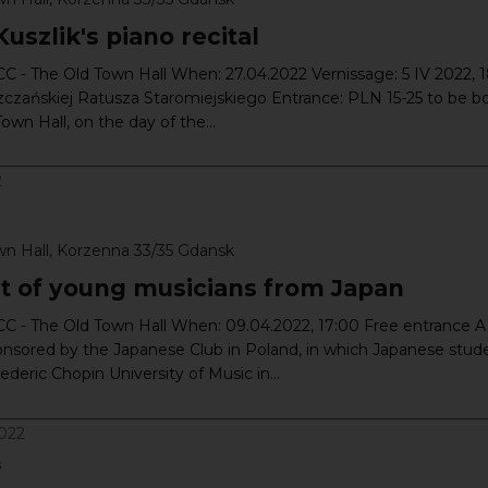
uszlik's piano recital
 - The Old Town Hall When: 27.04.2022 Vernissage: 5 IV 2022, 
zczańskiej Ratusza Staromiejskiego Entrance: PLN 15-25 to be 
own Hall, on the day of the...
2
wn Hall, Korzenna 33/35 Gdansk
t of young musicians from Japan
C - The Old Town Hall When: 09.04.2022, 17:00 Free entrance A
nsored by the Japanese Club in Poland, in which Japanese stud
ederic Chopin University of Music in...
022
s