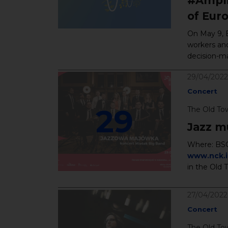
#Ampli
of Eur
On May 9, Eu
workers an
decision-ma
29/04/2022
Concert
29
The Old To
Jazz m
Where: BSCC
www.nck.in
in the Old 
27/04/2022
Concert
The Old To