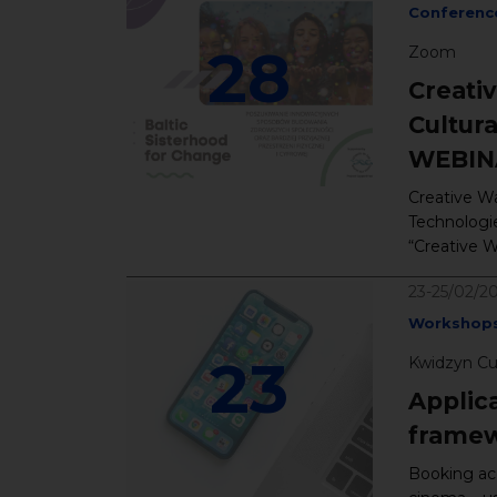
Conferenc
28
Zoom
Creati
Cultur
WEBIN
Creative Wa
Technologi
“Creative W
23-25/02/2
Workshop
23
Kwidzyn Cul
Applic
framew
Booking acc