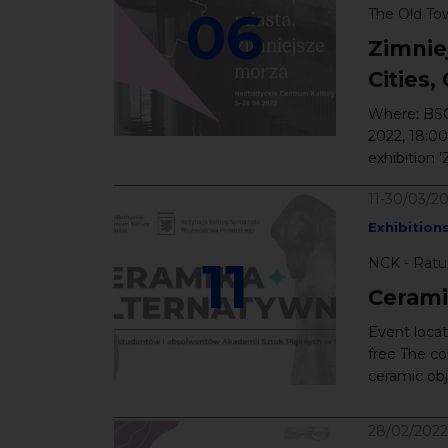
06
The Old To
Zimnie
Cities,
Where: BSCC
2022, 18:00
exhibition 
11-30/03/2
Exhibition
11
NCK - Ratu
Cerami
Event locat
free The co
ceramic obje
28/02/2022