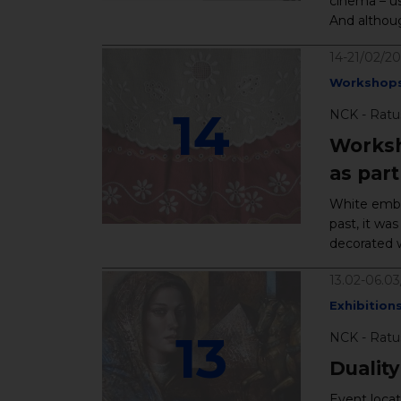
cinema – us
And although
14-21/02/2
Workshop
14
NCK - Ratu
Worksh
as part
White embro
past, it wa
decorated w
13.02-06.0
Exhibition
13
NCK - Ratu
Duality
Event locat