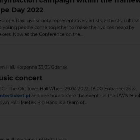
fyinAction campaign within the frame
ope Day 2022
rope Day, civil society representatives, artists, activists, cultural
d young people come together to make their voices heard by
kers. Now as the Conference on the...
wn Hall, Korzenna 33/35 Gdansk
usic concert
 - The Old Town Hall When: 29.04.2022, 18:00 Entrance: 25 zł;
terticket.pl
and one hour before the event - in the PWN Bo
Town Hall. Mietek Big Band is a team of...
wn Hall, Korzenna 33/35 Gdansk