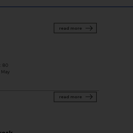
about Jacaszek/Budzyń
read more
: 80
n May
about Amplifying Cultu
read more