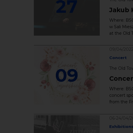
27
Jakub K
Where: BSCC
w Sali Mies
at the Old T
09/04/202
Concert
09
The Old To
Concer
Where: BSC
concert spo
from the Fr
06-24/04/2
Exhibition