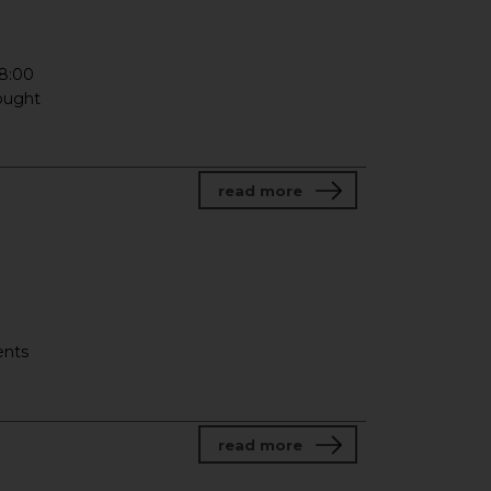
18:00
bought
about Concert of youn
read more
ents
about Zimniejsze morza,
read more