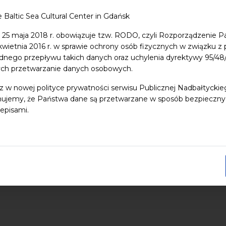
e Baltic Sea Cultural Center in Gdańsk
 25 maja 2018 r. obowiązuje tzw. RODO, czyli Rozporządzenie P
 dzieci
Dziedzictwo kulturowe
ekologia
Festiwal
Kon
 kwietnia 2016 r. w sprawie ochrony osób fizycznych w związku 
dnego przepływu takich danych oraz uchylenia dyrektywy 95/
Pomerania
Pomorze
Warsztaty
wydarzenia bezpłatne
ych przetwarzanie danych osobowych.
nia
Koncerty
Wystawy
Edukacja
Badania
z w nowej polityce prywatności serwisu Publicznej Nadbałtycki
ujemy, że Państwa dane są przetwarzane w sposób bezpieczny, z
episami.
End date
orrow
Next week
Next month