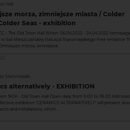
wn Hall
jsze morza, zimniejsze miasta / Colder
 Colder Seas - exhibition
 - The Old Town Hall When: 06.04.2022 - 24.04.2022 Vernissage
 w Sali Mieszczańskiej Ratusza Staromiejskiego Free entrance T
'Zimniejsze morza, zimniejsze...
022
s
sz Staromiejski
cs alternatively - EXHIBITION
ion: NCK - Old Town Hall Open daily from 9.00 to 18.00 Admissio
llective exhibition 'CERAMICS ALTERNATIVELY' will present doz
cts and installations, which...