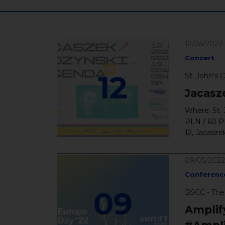
12/05/2022
Concert
12
St. John's 
Jacasz
Where: St. 
PLN / 60 
12, Jacasze
09/05/2022
Conferenc
09
BSCC - The
Amplify