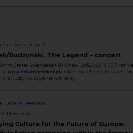
Center, Swietojanska 50
ek/Budzyński. The Legend – concert
John's Center, Swietojanska 50 When: 12.05.2022, 19:00 Entrance
PLN,
www.nck.interticket.pl
and one hour before the event O
k and Budzyński together with Jerzy...
e
Lecture
Meetings
 Old Town Hall
ing Culture for the Future of Europe: