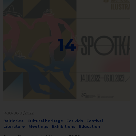
14
14.10-06.01/2022
Baltic Sea
Cultural heritage
For kids
Festival
Literature
Meetings
Exhibitions
Education