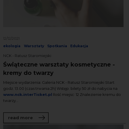
12/12/2021
ekologia
Warsztaty
Spotkania
Edukacja
NCK - Ratusz Staromiejski
Świąteczne warsztaty kosmetyczne -
kremy do twarzy
Miejsce wydarzenia: Galeria NCK - Ratusz Staromiejski Start:
godz. 13.00 (czas trwania 2h) Wstęp: bilety 50 zł do nabycia na
www.nck.interTicket.pl
Ilość miejsc: 12 Znalezienie kremu do
twarzy...
about Świąteczne warsztaty kosmetyczn
read more