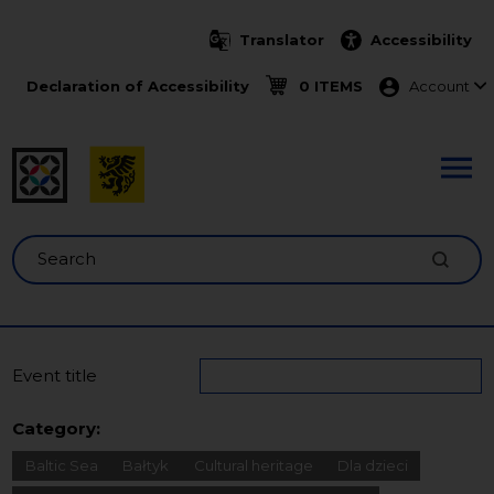
Skip to main content
Translator
Accessibility
Menu ko
Declaration of Accessibility
0 ITEMS
Account
Search
Event title
Category:
Baltic Sea
Bałtyk
Cultural heritage
Dla dzieci