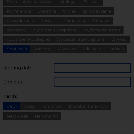
Dziedzictwo kulturowe
ekologia
Festiwal
Konferencje
Literatura
Online
oprowadzanie
oświadczenie
Podcast
Pomerania
Pomorze
Warsztaty
wydarzenia bezpłatne
wydarzenia płatne
wydarzenie dostępne
Wydarzenie zewnętrzne
Wykład
Spotkania
Koncerty
Wystawy
Edukacja
Badania
Starting date
End date
Term:
-Any-
Today
Tomorrow
Day after tomorrow
Next week
Next month