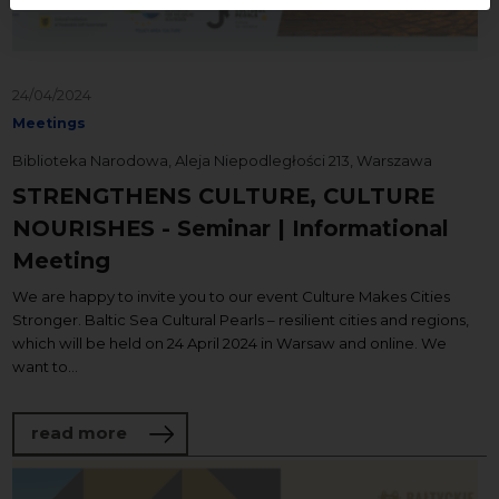
24/04/2024
Meetings
Biblioteka Narodowa, Aleja Niepodległości 213, Warszawa
STRENGTHENS CULTURE, CULTURE
NOURISHES - Seminar | Informational
Meeting
We are happy to invite you to our event Culture Makes Cities
Stronger. Baltic Sea Cultural Pearls – resilient cities and regions,
which will be held on 24 April 2024 in Warsaw and online. We
want to...
about STRENGTHENS CULTURE, CULTURE N
read more