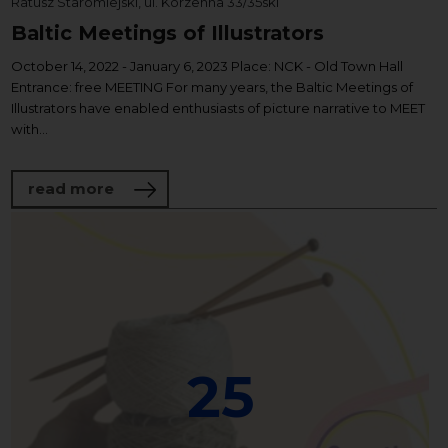
Ratusz Staromiejski, ul. Korzenna 33/35ski
Baltic Meetings of Illustrators
October 14, 2022 - January 6, 2023 Place: NCK - Old Town Hall
Entrance: free MEETING For many years, the Baltic Meetings of
Illustrators have enabled enthusiasts of picture narrative to MEET
with...
about Baltic Meetings of Illustrators
read more
25