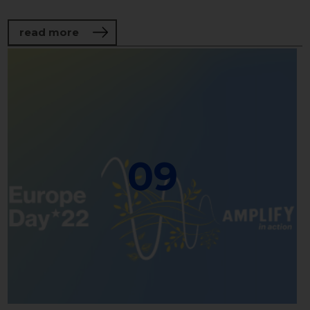
about Talks to Empower. Strong, Visionar
read more
09