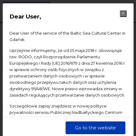
SEARCH
Dear User,
Dear User of the service of the Baltic Sea Cultural Center in
Gdańsk
Uprzejmie informujemy, że od 25 maja 2018 r. obowiązuje
tzw. RODO, czyli Rozporządzenie Parlamentu
Europejskiego i Rady (UE) 2016/679 z dnia 27 kwietnia 2016 r.
w sprawie ochrony osób fizycznych w związku z
przetwarzaniem danych osobowych i w sprawie
swobodnego przepływu takich danych oraz uchylenia
24
dyrektywy 95/48/WE. Nowe prawo wprowadza zmiany w
zasadach regulujących przetwarzanie danych osobowych.
Szczegółowe zapisy znajdziesz w nowej polityce
prywatności serwisu Publicznej Nadbałtyckiego Centrum
Kultury w Gdańsku. Jednocześnie informujemy, że Państwa
dane są przetwarzane w sposób bezpieczny, z należytą
Go to the website
starannością i zgodnie z obowiązującymi przepisami.