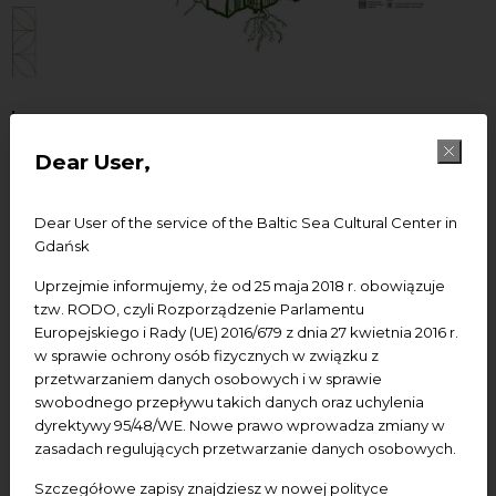
27.06.2025
-
05.07.2025
Dear User,
LeŚnia
Dear User of the service of the Baltic Sea Cultural Center in
Gdańsk
Add to Google calendar
Add to iCal calendar
Uprzejmie informujemy, że od 25 maja 2018 r. obowiązuje
tzw. RODO, czyli Rozporządzenie Parlamentu
Date:
27.06-5.07.2025, 10.00-22.00
Europejskiego i Rady (UE) 2016/679 z dnia 27 kwietnia 2016 r.
w sprawie ochrony osób fizycznych w związku z
Venue:
BSCC — St. John's Centre, Gdansk, 50
przetwarzaniem danych osobowych i w sprawie
Świętojańska Street
swobodnego przepływu takich danych oraz uchylenia
dyrektywy 95/48/WE. Nowe prawo wprowadza zmiany w
Admission:
free
zasadach regulujących przetwarzanie danych osobowych.
Facilities:
ground floor, English translation
Szczegółowe zapisy znajdziesz w nowej polityce