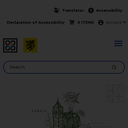
Skip to main content
Translator
Accessibility
Menu ko
Declaration of Accessibility
0 ITEMS
Account
Search