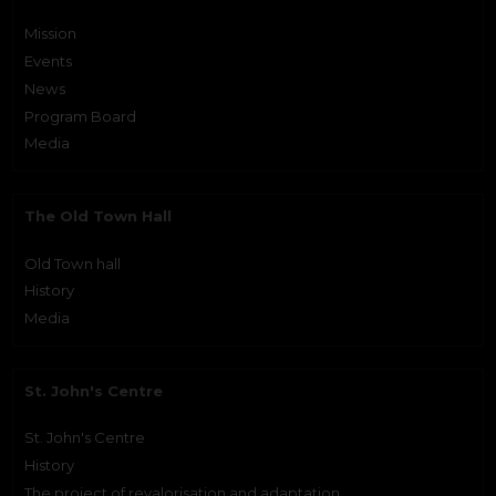
Mission
Events
News
Program Board
Media
The Old Town Hall
Old Town hall
History
Media
St. John's Centre
St. John's Centre
History
The project of revalorisation and adaptation