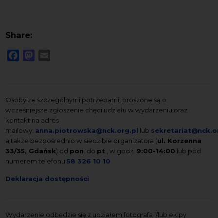
Share:
Facebook
Mastodon
Email
Osoby ze szczególnymi potrzebami, proszone są o
wcześniejsze zgłoszenie chęci udziału w wydarzeniu oraz
kontakt na adres
mailowy:
anna.piotrowska@nck.org.pl
lub
sekretariat@nck.o
a także bezpośrednio w siedzibie organizatora (
ul. Korzenna
33/35, Gdańsk
) od
pon
. do
pt
., w godz.
9:00-14:00
lub pod
numerem telefonu
58 326 10 10
Deklaracja dostępności
Wydarzenie odbędzie się z udziałem fotografa i/lub ekipy