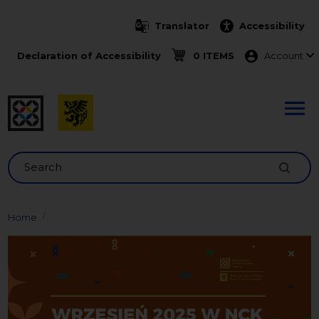
Skip to main content
Translator
Accessibility
Menu ko
Declaration of Accessibility
0 ITEMS
Account
Search
Home