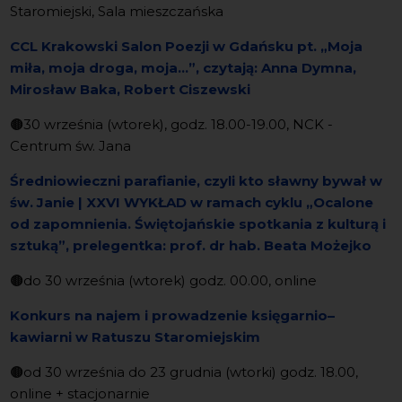
Staromiejski, Sala mieszczańska
CCL Krakowski Salon Poezji w Gdańsku pt. „Moja
miła, moja droga, moja…”, czytają: Anna Dymna,
Mirosław Baka, Robert Ciszewski
🟤
30 września (wtorek), godz. 18.00-19.00, NCK -
Centrum św. Jana
Średniowieczni parafianie, czyli kto sławny bywał w
św. Janie | XXVI WYKŁAD w ramach cyklu „Ocalone
od zapomnienia. Świętojańskie spotkania z kulturą i
sztuką”
,
prelegentka: prof. dr hab. Beata Możejko
🟤
do 30 września (wtorek) godz. 00.00, online
Konkurs na najem i prowadzenie księgarnio–
kawiarni w Ratuszu Staromiejskim
🟤od 30 września do 23 grudnia (wtorki) godz. 18.00,
online + stacjonarnie