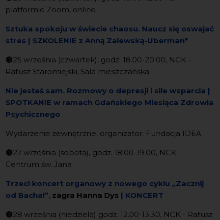
platformie Zoom, online
Sztuka spokoju w świecie chaosu. Naucz się oswajać
stres | SZKOLENIE z Anną Zalewską-Uberman*
🟤
25 września (czwartek), godz. 18.00-20.00, NCK -
Ratusz Staromiejski, Sala mieszczańska
Nie jesteś sam. Rozmowy o depresji i sile wsparcia
|
SPOTKANIE w ramach Gdańskiego Miesiąca Zdrowia
Psychicznego
Wydarzenie zewnętrzne, organizator: Fundacja IDEA
🟤
27 września (sobota), godz. 18.00-19.00, NCK -
Centrum św. Jana
Trzeci koncert organowy z nowego cyklu „Zacznij
od Bacha!”
,
zagra Hanna Dys
| KONCERT
🟤
28 września (niedziela) godz. 12.00-13.30, NCK - Ratusz