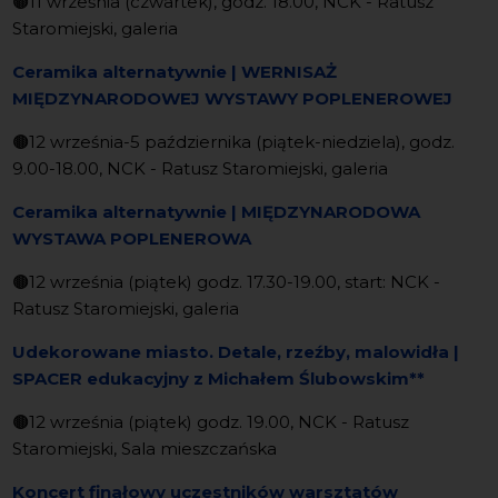
🟤
11 września (czwartek), godz. 18.00, NCK - Ratusz
Staromiejski, galeria
Ceramika alternatywnie | WERNISAŻ
MIĘDZYNARODOWEJ WYSTAWY POPLENEROWEJ
🟤
12 września-5 października (piątek-niedziela), godz.
9.00-18.00, NCK - Ratusz Staromiejski, galeria
Ceramika alternatywnie | MIĘDZYNARODOWA
WYSTAWA POPLENEROWA
🟤
12 września (piątek) godz. 17.30-19.00, start: NCK -
Ratusz Staromiejski, galeria
Udekorowane miasto. Detale, rzeźby, malowidła |
SPACER edukacyjny z Michałem Ślubowskim**
🟤
12 września (piątek) godz. 19.00, NCK - Ratusz
Staromiejski, Sala mieszczańska
Koncert finałowy uczestników warsztatów