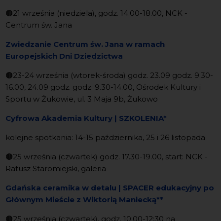
🟤
21 września (niedziela), godz. 14.00-18.00, NCK -
Centrum św. Jana
Zwiedzanie Centrum św. Jana w ramach
Europejskich Dni Dziedzictwa
🟤
23-24 września (wtorek-środa) godz. 23.09 godz. 9.30-
16.00, 24.09 godz. godz. 9.30-14.00, Ośrodek Kultury i
Sportu w Żukowie, ul. 3 Maja 9b, Żukowo
Cyfrowa Akademia Kultury
|
SZKOLENIA*
kolejne spotkania: 14-15 października, 25 i 26 listopada
🟤
25 września (czwartek) godz. 17.30-19.00, start: NCK -
Ratusz Staromiejski, galeria
Gdańska ceramika w detalu | SPACER edukacyjny po
Głównym Mieście z Wiktorią Maniecką**
🟤
25 września (czwartek), godz. 10:00-12:30 na