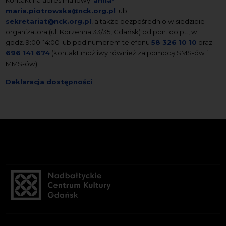
kontakt na adres mailowy:
anna-
maria.piotrowska@nck.org.pl
lub
sekretariat@nck.org.pl
, a także bezpośrednio w siedzibie
organizatora (ul. Korzenna 33/35, Gdańsk) od pon. do pt., w
godz. 9:00-14:00 lub pod numerem telefonu
58 326 10 10
oraz
696 141 674
(kontakt możliwy również za pomocą SMS-ów i
MMS-ów).
Deklaracja dostępności