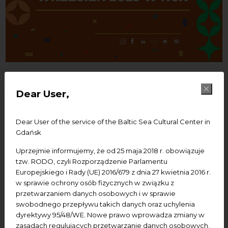
01/09/2025
Dear User,
Wrzesień 2025 w NCK
Dear User of the service of the Baltic Sea Cultural Center in
Gdańsk
Od września wracamy z naszymi stałymi cyklami
Uprzejmie informujemy, że od 25 maja 2018 r. obowiązuje
wykładów, czyli z wykładami profesora Januszajtisa, oraz
tzw. RODO, czyli Rozporządzenie Parlamentu
z wykładami „Ocalone od zapomnienia. Świętojańskie
Europejskiego i Rady (UE) 2016/679 z dnia 27 kwietnia 2016 r.
spotkania z kulturą i sztuką” w centrum św. Jana.
w sprawie ochrony osób fizycznych w związku z
Przygotowujemy dla Was nową wystawę, z alternatywną
przetwarzaniem danych osobowych i w sprawie
ceramiką. Są to prace stworzone przez studentów ASP
swobodnego przepływu takich danych oraz uchylenia
dyrektywy 95/48/WE. Nowe prawo wprowadza zmiany w
na plenerze twórczym. Do wystawy przewidujemy dwa
zasadach regulujących przetwarzanie danych osobowych.