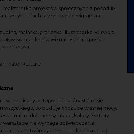
 i realizatorka projektów społecznych z ponad 18-
ami w sytuacjach kryzysowych, migrantami,
zualna, malarka, graficzka i ilustratorka. W swojej
jąc wpływ komunikatów wizualnych na sposób
anie decyzji.
animator kultury
giczne
– symboliczny autoportret, który stanie się
i i wszystkiego, co buduje poczucie własnej mocy.
ywidualnie dobrane symbole, kolory, kształty
 w warsztacie nie wymaga doświadczenia
ść na proces twórczy i chęć spotkania ze sobą