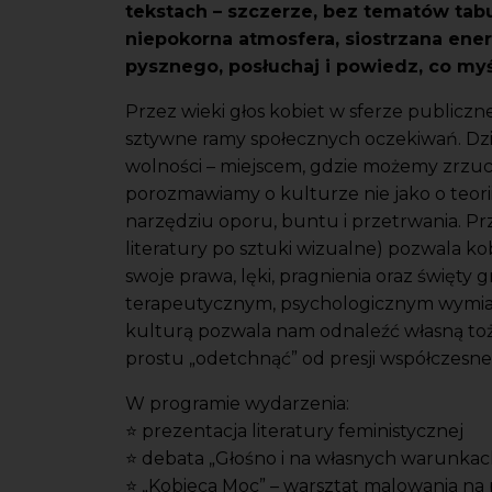
tekstach – szczerze, bez tematów tabu
niepokorna atmosfera, siostrzana ener
pysznego, posłuchaj i powiedz, co myś
Przez wieki głos kobiet w sferze publicz
sztywne ramy społecznych oczekiwań. Dziś 
wolności – miejscem, gdzie możemy zrzuci
porozmawiamy o kulturze nie jako o teor
narzędziu oporu, buntu i przetrwania. Pr
literatury po sztuki wizualne) pozwala k
swoje prawa, lęki, pragnienia oraz święty
terapeutycznym, psychologicznym wymiare
kulturą pozwala nam odnaleźć własną toż
prostu „odetchnąć” od presji współczesne
W programie wydarzenia:
⭐ prezentacja literatury feministycznej
⭐ debata „Głośno i na własnych warunkac
⭐ „Kobieca Moc” – warsztat malowania na 