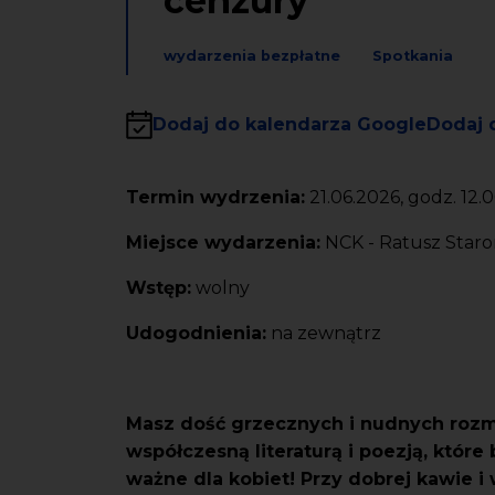
cenzury
wydarzenia bezpłatne
Spotkania
Dodaj do kalendarza Google
Dodaj 
Termin wydrzenia:
21.06.2026, godz. 12.
Miejsce wydarzenia:
NCK - Ratusz Starom
Wstęp:
wolny
Udogodnienia:
na zewnątrz
Masz dość grzecznych i nudnych rozm
współczesną literaturą i poezją, które
ważne dla kobiet! Przy dobrej kawie