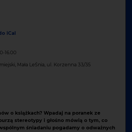
do iCal
00-16.00
iejski, Mała LeŚnia, ul. Korzenna 33/35
ów o książkach? Wpadaj na poranek ze
 burzą stereotypy i głośno mówią o tym, co
 i wspólnym śniadaniu pogadamy o odważnych