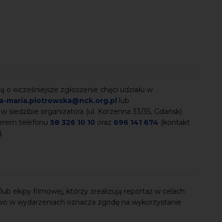
 o wcześniejsze zgłoszenie chęci udziału w
a-maria.piotrowska@nck.org.pl
lub
 w siedzibie organizatora (ul. Korzenna 33/35, Gdańsk)
merem telefonu
58 326 10 10
oraz
696 141 674
(kontakt
).
ub ekipy filmowej, którzy zrealizują reportaż w celach
wo w wydarzeniach oznacza zgodę na wykorzystanie