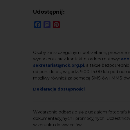
Udostępnij:
Facebook
Mastodon
Pinterest
Osoby ze szczególnymi potrzebami, proszone są
wydarzeniu oraz kontakt na adres mailowy:
ann
sekretariat@nck.org.pl
, a także bezpośrednio
od pon. do pt., w godz. 9:00-14:00 lub pod nu
możliwy również za pomocą SMS-ów i MMS-ów
Deklaracja dostępności
Wydarzenie odbędzie się z udziałem fotografa i/l
dokumentacyjnych i promocyjnych. Uczestnict
wizerunku do ww celów.