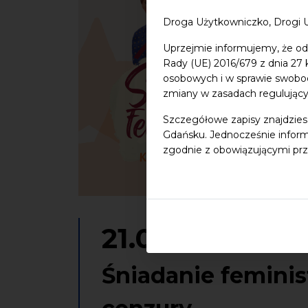
Droga Użytkowniczko, Drogi 
Uprzejmie informujemy, że od
Rady (UE) 2016/679 z dnia 27
osobowych i w sprawie swobo
zmiany w zasadach regulując
Szczegółowe zapisy znajdzies
Gdańsku. Jednocześnie inform
zgodnie z obowiązującymi prz
21.06.2026
Śniadanie feminist