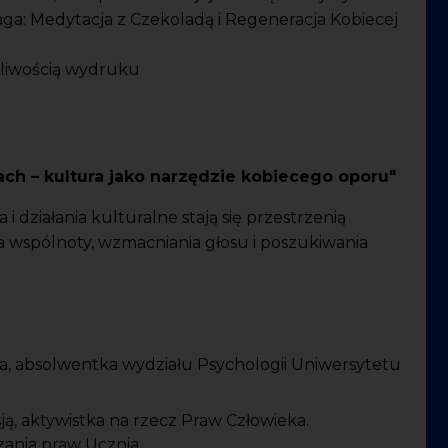
ga: Medytacja z Czekoladą i Regeneracja Kobiecej
żliwością wydruku
ch – kultura jako narzędzie kobiecego oporu"
i działania kulturalne stają się przestrzenią
 wspólnoty, wzmacniania głosu i poszukiwania
a, absolwentka wydziału Psychologii Uniwersytetu
ją, aktywistka na rzecz Praw Człowieka.
czania praw Ucznia.