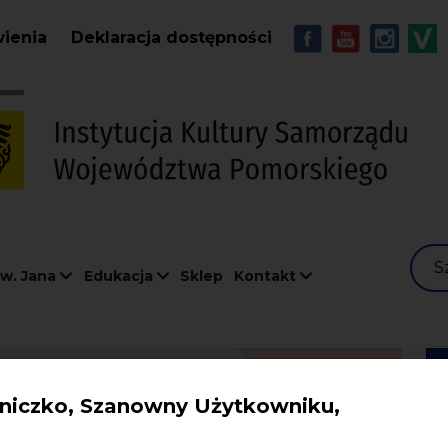
Przejdź do treści
MENU - Soc
wienia
Deklaracja dostępności
S
w. Jana
Edukacja
Sklep
Kontakt
iczko, Szanowny Użytkowniku,