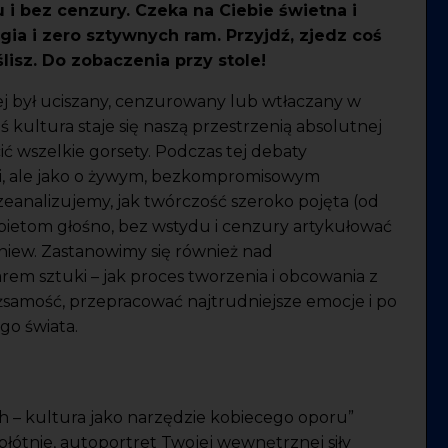
 i bez cenzury. Czeka na Ciebie świetna i
gia i zero sztywnych ram. Przyjdź, zjedz coś
lisz. Do zobaczenia przy stole!
nej był uciszany, cenzurowany lub wtłaczany w
kultura staje się naszą przestrzenią absolutnej
ć wszelkie gorsety. Podczas tej debaty
ii, ale jako o żywym, bezkompromisowym
zeanalizujemy, jak twórczość szeroko pojęta (od
obietom głośno, bez wstydu i cenzury artykułować
 gniew. Zastanowimy się również nad
m sztuki – jak proces tworzenia i obcowania z
samość, przepracować najtrudniejsze emocje i po
go świata.
h – kultura jako narzędzie kobiecego oporu”
płótnie, autoportret Twojej wewnętrznej siły