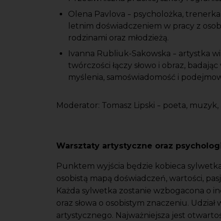
Olena Pavlova
psycholożka, trenerka
–
letnim doświadczeniem w pracy z osob
rodzinami oraz młodzieżą.
Ivanna Rubliuk-Sakowska
artystka wi
–
twórczości łączy słowo i obraz, bada
myślenia, samoświadomość i podejmow
Moderator: Tomasz Lipski
poeta, muzyk, 
–
Warsztaty artystyczne oraz psycholo
Punktem wyjścia będzie kobieca sylwetka 
osobistą mapą doświadczeń, wartości, pasj
Każda sylwetka zostanie wzbogacona o ind
oraz słowa o osobistym znaczeniu. Udział
artystycznego. Najważniejsza jest otwarto