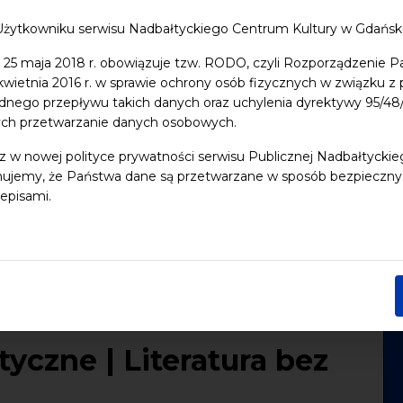
Użytkowniku serwisu Nadbałtyckiego Centrum Kultury w Gdańs
 25 maja 2018 r. obowiązuje tzw. RODO, czyli Rozporządzenie P
 kwietnia 2016 r. w sprawie ochrony osób fizycznych w związku 
dnego przepływu takich danych oraz uchylenia dyrektywy 95/
ych przetwarzanie danych osobowych.
z w nowej polityce prywatności serwisu Publicznej Nadbałtycki
ujemy, że Państwa dane są przetwarzane w sposób bezpieczny, z
episami.
yczne | Literatura bez