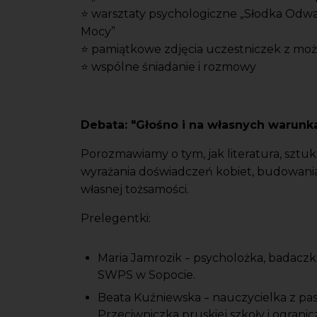
⭐ warsztaty psychologiczne „Słodka Odwa
Mocy”
⭐ pamiątkowe zdjęcia uczestniczek z mo
⭐ wspólne śniadanie i rozmowy
Debata: "Głośno i na własnych warunka
Porozmawiamy o tym, jak literatura, sztuka 
wyrażania doświadczeń kobiet, budowania
własnej tożsamości.
Prelegentki:
Maria Jamrozik
psycholożka, badaczk
–
SWPS w Sopocie.
Beata Kuźniewska
nauczycielka z pas
–
Przeciwniczka pruskiej szkoły i ograni