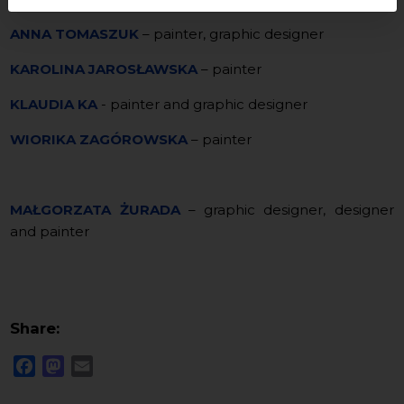
ANNA TOMASZUK
– painter, graphic designer
KAROLINA JAROSŁAWSKA
– painter
KLAUDIA KA
- painter and graphic designer
WIORIKA ZAGÓROWSKA
– painter
MAŁGORZATA ŻURADA
– graphic designer, designer
and painter
Share:
Facebook
Mastodon
Email