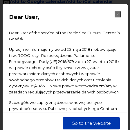
Add to Google calendar
Add to iCal calendar
Dear User,
Entangled in different, socially imposed relationships we
fight whole our lives for own space. It’s not an easy fight,
but an important one: a matter of finding very intimate
Dear User of the service of the Baltic Sea Cultural Center in
Gdańsk
place, reflection on once being. How much me there is
inside me? Paradoxically the most complicated and
Uprzejmie informujemy, że od 25 maja 2018 r. obowiązuje
dangerous relationship we tend to build is not the one
tzw. RODO, czyli Rozporządzenie Parlamentu
built with other, but with ourselves…
Europejskiego i Rady (UE) 2016/679 z dnia 27 kwietnia 2016 r.
w sprawie ochrony osób fizycznych w związku z
The exhibition’s opening will take place February 11
przetwarzaniem danych osobowych i w sprawie
at 6.00 pm (admission free).
swobodnego przepływu takich danych oraz uchylenia
The exhibition will last till March 11 and
will be open
dyrektywy 95/48/WE. Nowe prawo wprowadza zmiany w
zasadach regulujących przetwarzanie danych osobowych.
each day from
10.00 am to 6.00 pm.
ADMISSION
: 1 zł
Szczegółowe zapisy znajdziesz w nowej polityce
prywatności serwisu Publicznej Nadbałtyckiego Centrum
Participants:
Kultury w Gdańsku. Jednocześnie informujemy, że Państwa
dane są przetwarzane w sposób bezpieczny, z należytą
GOCHA STANKIEWICZ
– interior designer, painter,
Go to the website
starannością i zgodnie z obowiązującymi przepisami.
illustrator and screenwriter.