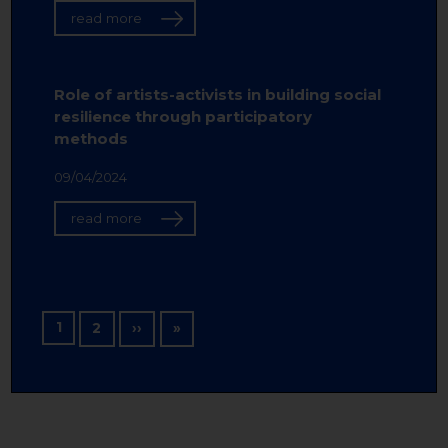
read more
Role of artists-activists in building social
resilience through participatory
methods
09/04/2024
read more
Pagination
1
Next page
Last page
2
››
»