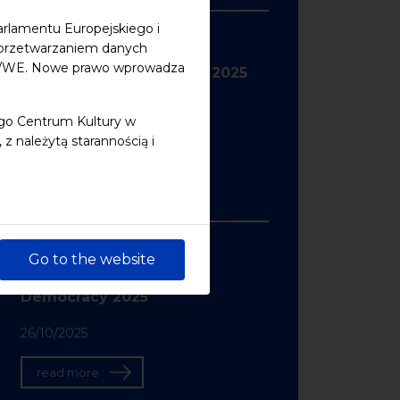
November
arlamentu Europejskiego i
z przetwarzaniem danych
48/WE. Nowe prawo wprowadza
InnoCulture Conference 2025
19/11/2025
ego Centrum Kultury w
 należytą starannością i
read more
October
Go to the website
Baltic Youth Waves for
Democracy 2025
26/10/2025
read more