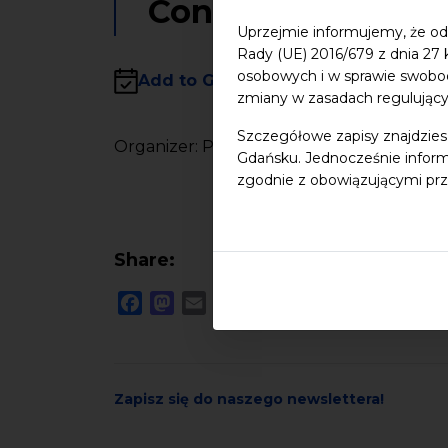
Concert of classic
Uprzejmie informujemy, że od
Rady (UE) 2016/679 z dnia 27
osobowych i w sprawie swobo
Add to Google calendar
Add to iCal
zmiany w zasadach regulując
Szczegółowe zapisy znajdzies
Organizer: Polish – Noregian Friendship So
Gdańsku. Jednocześnie inform
zgodnie z obowiązującymi prz
Share:
Facebook
Mastodon
Email
Zapisz się do naszego newslettera!