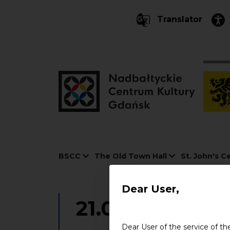
Translator
Nawigacja
BSCC
The Old Town Hall
St. John's C
Dear User,
21.05.2006
-
21
Dear User of the service of th