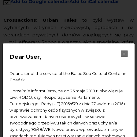
Add to Google calendar
Add to iCal calendar
Crossactions: Urban Tales
to cykl wystaw w
wybranych witrynach sklepowych, ogrodach i na
werandach prywatnych domów znajdujących się przy
ulicy Haffnera w Sopocie oraz tzw. akcje specjalne, które
zostaną zlokalizowane przy ul. Grunwaldzkiej (Bar
Dear User,
Mleczny Bursztynowy, Park Południowy przy Klubie
Papryka) oraz w przestrzeni wystawienniczej przy ul.
Haffnera.
Dear User of the service of the Baltic Sea Cultural Center in
Gdańsk
Tematem przewodnim wydarzenia
jest hasło
urban
tales,
czyli miejskie opowieści, które budują złożone
Uprzejmie informujemy, że od 25 maja 2018 r. obowiązuje
tzw. RODO, czyli Rozporządzenie Parlamentu
mikroświaty i jako nośniki historii z czasem powstaje z
Europejskiego i Rady (UE) 2016/679 z dnia 27 kwietnia 2016 r.
nich lokalna, niesamowita tożsamość. Ten proces
w sprawie ochrony osób fizycznych w związku z
konstruowania-opowiadania chcemy pokazać jako
przetwarzaniem danych osobowych i w sprawie
twórczą inspirację dla artystów z różnych dziedzin sztuki.
swobodnego przepływu takich danych oraz uchylenia
W projekcie udział biorą uznani artyści młodego
dyrektywy 95/48/WE. Nowe prawo wprowadza zmiany w
pokolenia, którzy realizując prace z nurtu
site specific
i
zasadach regulujących przetwarzanie danych osobowych.