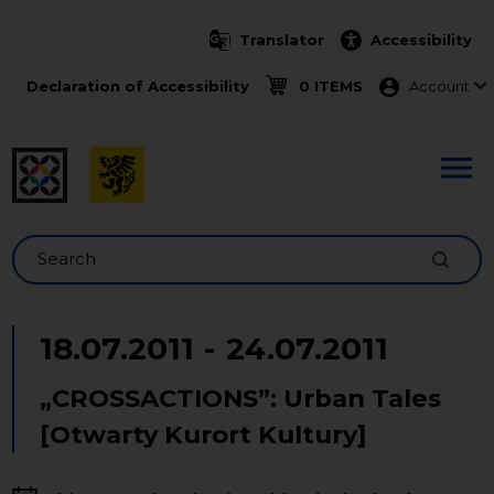
Skip to main content
Translator
Accessibility
Menu ko
Declaration of Accessibility
0 ITEMS
Account
Search
18.07.2011
-
24.07.2011
„CROSSACTIONS”: Urban Tales
[Otwarty Kurort Kultury]