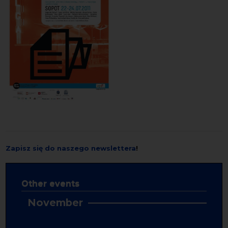
Zapisz się do naszego newslettera
!
Other events
November