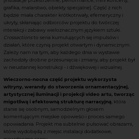
[instalacje przestrzenne, performance, mini koncerty,
grafika, malarstwo, obiekty specjalne]. Część z nich
będzie miała charakter krótkotrwały, efemeryczny i
ukryty, skłaniając odbiorców projektu do twórczej
interakcji i zabawy wieloznacznym językiem sztuki.
Crossactions
to seria kumulujących się impulsów i
działań, które czynią projekt otwartym i dynamicznym.
Zależy nam na tym, aby każdego dnia w wystawie
zachodziły drobne przesunięcia i zmiany, aby projekt był
w nieustannej konstrukcji - i dźwiękowej i wizualnej.
Wieczorno-nocna część projektu wykorzysta
witryny, werandy do stworzenia ornamentacyjnej,
artystycznej iluminacji i projekcji video artu, tworząc
migotliwą i efektowną strukturę narracyjną
, która
stanie się osobnym, samodzielnym głosem
komentującym miejskie opowieści i proces samego
opowiadania. Projekt ma subtelnie pulsować obrazami,
które wydobędą z miejsc instalacji dodatkowe,
niewidoczne sensy.