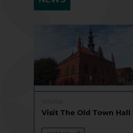
10/11/2022
Visit The Old Town Hall
about Visit The Old Town Hal
read more