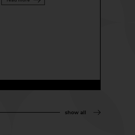
egion depends on you! OPEN CALL to the Baltic Youth Waves f
show all