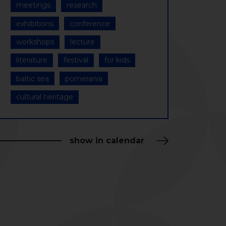
meetings
research
exhibitions
conference
workshops
lecture
literature
festival
for kids
baltic sea
pomerania
cultural heritage
show in calendar