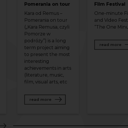
Pomerania on tour
Film Festival
Kara od Remus –
One-minute F
Pomerania on tour
and Video Fest
(„Kara Remusa, czyli
“The One Minu
Pomorze w
podróży”) is a long
abo
read more
term project aiming
to present the most
interesting
achievements in arts
(literature, music,
film, visual arts, etc
about Kara of Remus – Pomerania o
read more