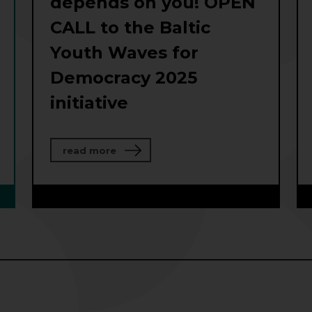
depends on you! OPEN
CALL to the Baltic
Youth Waves for
Democracy 2025
initiative
about The future of the Baltic Sea R
read more