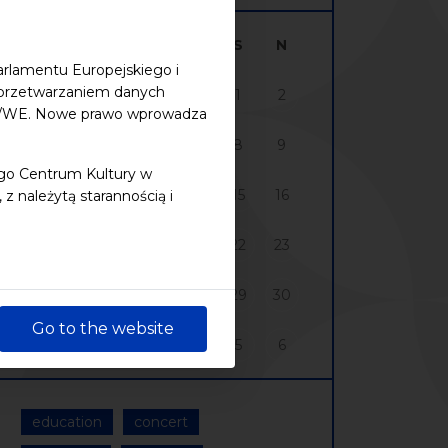
P
W
Ś
C
P
S
N
arlamentu Europejskiego i
z przetwarzaniem danych
27
28
29
30
31
1
2
48/WE. Nowe prawo wprowadza
3
4
5
6
7
8
9
ego Centrum Kultury w
10
11
12
13
14
15
16
 należytą starannością i
17
18
19
20
21
22
23
24
25
26
27
28
29
30
Go to the website
31
1
2
3
4
5
6
education
concert