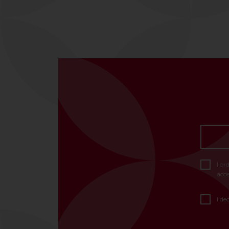
I or
acce
I de