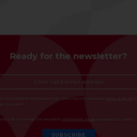
Ready for the newsletter?
der the newsletter and declare that I have read the newsletter
terms of service
a
pt its content.
clare that I have read the newsletter
information clause
and accept its content.
SUBSCRIBE