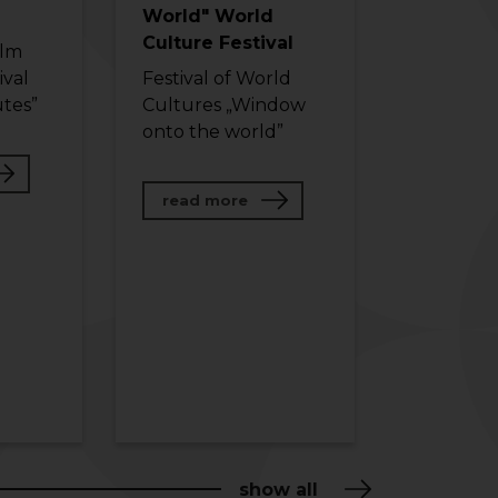
World" World
Culture Festival
ilm
ival
Festival of World
tes”
Cultures „Window
onto the world”
ut “The One Minutes” Film Festival
about "Window onto the World
read more
n tour
show all