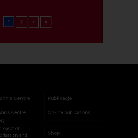
Pagination
1
Next page
Last page
2
›
»
John's Centre
Publikacje
John's Centre
On-line publications
ory
project of
Shop
orisation and