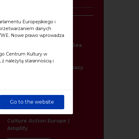
Others news
July
arlamentu Europejskiego i
z przetwarzaniem danych
48/WE. Nowe prawo wprowadza
21/07/2025
The future of the Baltic Sea
Region depends on you!
ego Centrum Kultury w
OPEN CALL to the Baltic
 należytą starannością i
Youth Waves for Democracy
2025 initiative
read more
Go to the website
15/07/2021
Culture Action Europe |
Amplify