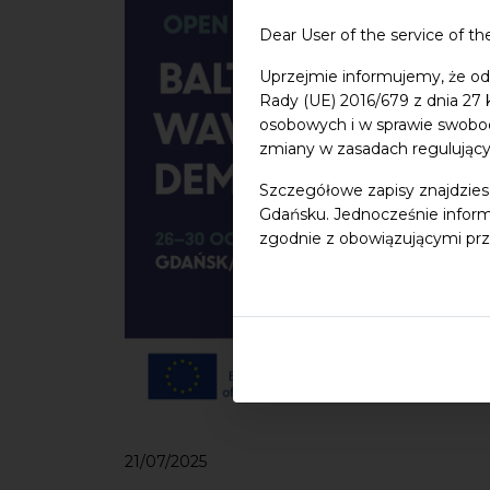
Dear User of the service of th
Uprzejmie informujemy, że od
Rady (UE) 2016/679 z dnia 27
osobowych i w sprawie swobo
zmiany w zasadach regulując
Szczegółowe zapisy znajdzies
Gdańsku. Jednocześnie inform
zgodnie z obowiązującymi prz
21/07/2025