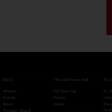
BSCC
The Old Town Hall
St. 
Mission
Old Town hall
St. 
Events
History
Hist
News
Media
The 
reval
Program Board