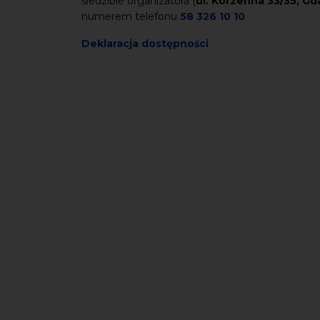
siedzibie organizatora (
ul. Korzenna 33/35, G
numerem telefonu
58 326 10 10
Deklaracja dostępności