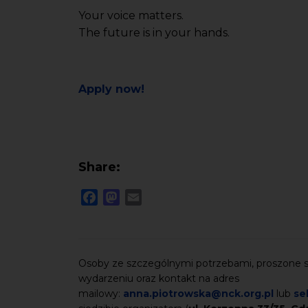
Your voice matters.
The future is in your hands.
Apply now!
Share:
Facebook
Mastodon
Email
Osoby ze szczególnymi potrzebami, proszone są
wydarzeniu oraz kontakt na adres
mailowy:
anna.piotrowska@nck.org.pl
lub
se