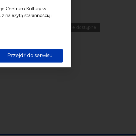
ego Centrum Kultury w
 należytą starannością i
ferencje
Literatura
Online
wydarzenia płatne
wydarzenie dostępne
Przejdź do serwisu