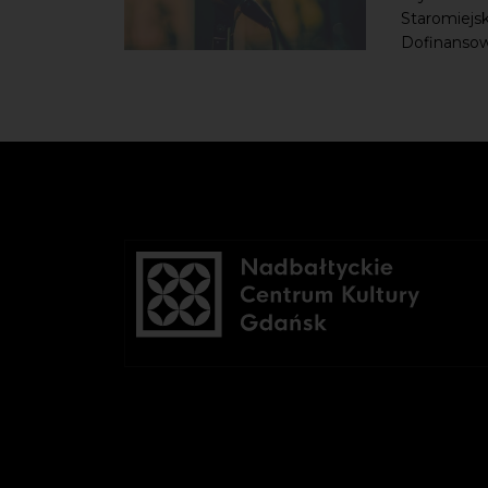
Staromiejsk
Dofinansowa