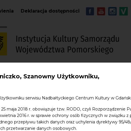
Przejdź do treści
MENU - Soc
wienia
Deklaracja dostępności
iczko, Szanowny Użytkowniku,
S
w. Jana
Edukacja
Sklep
Kontakt
Użytkowniku serwisu Nadbałtyckiego Centrum Kultury w Gdańs
 25 maja 2018 r. obowiązuje tzw. RODO, czyli Rozporządzenie P
 kwietnia 2016 r. w sprawie ochrony osób fizycznych w związku 
dnego przepływu takich danych oraz uchylenia dyrektywy 95/
ych przetwarzanie danych osobowych.