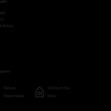
takt
akt
ół
 strony
ajem:
Ratusz
Centrum Św.
Staromiejski
Jana