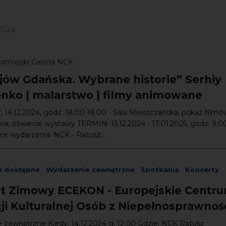
/2024
omiejski Galeria NCK
ejów Gdańska. Wybrane historie” Serhiy
nko | malarstwo | filmy animowane
14.12.2024, godz. 18.00 18.00 - Sala Mieszczańska, pokaz filmó
eria, otwarcie wystawy TERMIN: 15.12.2024 - 17.01.2025, godz. 9.00
ce wydarzenia: NCK - Ratusz...
e dostępne
Wydarzenie zewnętrzne
Spotkania
Koncerty
t Zimowy ECEKON - Europejskie Centr
ji Kulturalnej Osób z Niepełnosprawnoś
 zewnętrzne Kiedy: 14.12.2024 g. 12:00 Gdzie: NCK Ratusz