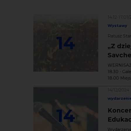
14.12-17.01
Wystawy
14
Ratusz Star
„Z dzi
Savche
WERNISAŻ: 
18.30 - Gal
18.00 Miejs
14/12/2024
wydarzeni
14
Koncer
Edukac
Wydarzenie