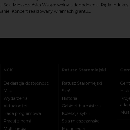
i, Sala Mieszczańska Wstęp: wolny Udogodnienia: Pętla Indukcy
nie: Koncert realizowany w ramach grantu...
NCK
Ratusz Staromiejski
Cent
Deklaracja dostępności
Ratusz Staromiejski
Cent
Misja
Sień
Histo
Wydarzenia
Historia
Proje
adapt
Aktualności
Gabinet burmistrza
Mult
Rada programowa
Kolekcja sybilli
Pracuj z nami
Sala mieszczańska
Multimedia
Multimedia