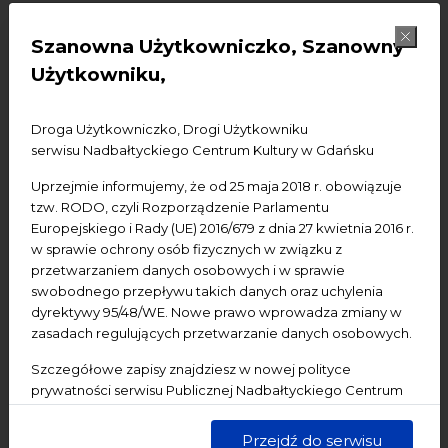
Szanowna Użytkowniczko, Szanowny
WSZYSTKO
FILMY
OBRAZY
Użytkowniku,
DŹWIĘKI
Droga Użytkowniczko, Drogi Użytkowniku
serwisu Nadbałtyckiego Centrum Kultury w Gdańsku
Uprzejmie informujemy, że od 25 maja 2018 r. obowiązuje
tzw. RODO, czyli Rozporządzenie Parlamentu
Europejskiego i Rady (UE) 2016/679 z dnia 27 kwietnia 2016 r.
w sprawie ochrony osób fizycznych w związku z
przetwarzaniem danych osobowych i w sprawie
swobodnego przepływu takich danych oraz uchylenia
dyrektywy 95/48/WE. Nowe prawo wprowadza zmiany w
Artist in wonderland 2007
zasadach regulujących przetwarzanie danych osobowych.
Szczegółowe zapisy znajdziesz w nowej polityce
prywatności serwisu Publicznej Nadbałtyckiego Centrum
Kultury w Gdańsku. Jednocześnie informujemy, że Państwa
dane są przetwarzane w sposób bezpieczny, z należytą
Przejdź do serwisu