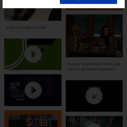
starannością i zgodnie z obowiązującymi przepisami.
Artist in wonderland 2007
Koncert Świętojański Mozart Goes
Jazz fot. Agnieszka Skórowska