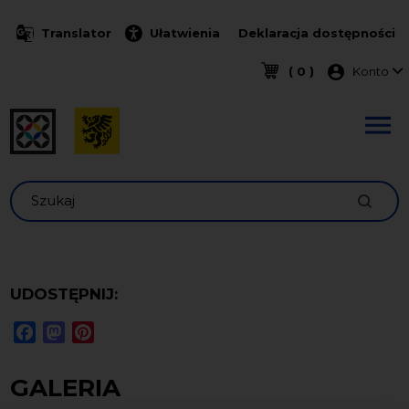
Przejdź do treści
Translator
Ułatwienia
Deklaracja dostępności
Menu k
( 0 )
Konto
Szukaj
UDOSTĘPNIJ:
Facebook
Mastodon
Pinterest
GALERIA