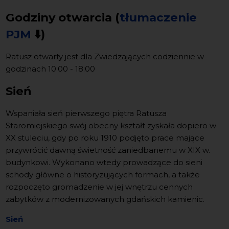
Godziny otwarcia (
tłumaczenie
PJM
⬇️)
Ratusz otwarty jest dla Zwiedzających codziennie w
godzinach 10:00 - 18:00
Sień
Wspaniała sień pierwszego piętra Ratusza
Staromiejskiego swój obecny kształt zyskała dopiero w
XX stuleciu, gdy po roku 1910 podjęto prace mające
przywrócić dawną świetność zaniedbanemu w XIX w.
budynkowi. Wykonano wtedy prowadzące do sieni
schody główne o historyzujących formach, a także
rozpoczęto gromadzenie w jej wnętrzu cennych
zabytków z modernizowanych gdańskich kamienic.
Sień