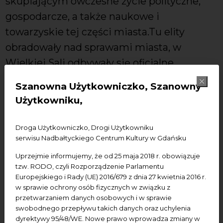
skupiającym ówczesne życie polityczne,
gospodarcze, a także naukowe i
towarzyskie tej części miasta.Tu elity
obradowały nad sprawami miasta, w
Wielkiej Sali odbywały się oficjalne
uroczystości, zaś wieczorami wydawano
Szanowna Użytkowniczko, Szanowny
bale i rauty. Z Ratuszem Staromiejskim
Użytkowniku,
związany był sławny gdański uczony -
astronom Jan Heweliusz. Pełnił on funkcje
Droga Użytkowniczko, Drogi Użytkowniku
ławnika i pierwszego rajcy, a w ratuszowych
serwisu Nadbałtyckiego Centrum Kultury w Gdańsku
piwnicach składował wyprodukowane
Uprzejmie informujemy, że od 25 maja 2018 r. obowiązuje
tzw. RODO, czyli Rozporządzenie Parlamentu
przez siebie piwo.
Europejskiego i Rady (UE) 2016/679 z dnia 27 kwietnia 2016 r.
w sprawie ochrony osób fizycznych w związku z
Dzięki swej charakterystycznej sylwecie ratusz stanowi
przetwarzaniem danych osobowych i w sprawie
istotny akcent urbanistyczny w krajobrazie Starego
swobodnego przepływu takich danych oraz uchylenia
Miasta. Pomimo wielu przebudów jego bryła nie
dyrektywy 95/48/WE. Nowe prawo wprowadza zmiany w