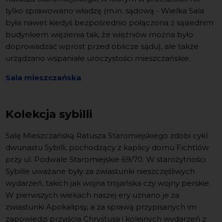
tylko sprawowano władzę (m.in. sądową - Wielka Sala
była nawet kiedyś bezpośrednio połączona z sąsiednim
budynkiem więzienia tak, że więźniów można było
doprowadzać wprost przed oblicze sądu), ale także
urządzano wspaniałe uroczystości mieszczańskie.
Sala mieszczańska
Kolekcja sybilli
Salę Mieszczańską Ratusza Staromiejskiego zdobi cykl
dwunastu Sybilli, pochodzący z kaplicy domu Fichtlów
przy ul. Podwale Staromiejskie 69/70. W starożytności
Sybille uważane były za zwiastunki nieszczęśliwych
wydarzeń, takich jak wojna trojańska czy wojny perskie.
W pierwszych wiekach naszej ery uznano je za
zwiastunki Apokalipsy, a za sprawą przypisanych im
zapowiedzi przyjścia Chrystusa i kolejnych wydarzeń z