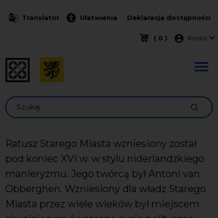
Przejdź do treści
Translator
Ułatwienia
Deklaracja dostępności
Menu k
( 0 )
Konto
Szukaj
Ratusz Starego Miasta wzniesiony został
pod koniec XVI w. w stylu niderlandzkiego
manieryzmu. Jego twórcą był Antoni van
Obberghen. Wzniesiony dla władz Starego
Miasta przez wiele wieków był miejscem