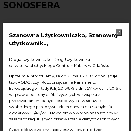
SONOSFERA
SONOSFERA t
o interdyscyplinarny program
Szanowna Użytkowniczko, Szanowny
poświęcony
ekologii audialnej
oraz interakcji człowieka
z jego środowiskiem dźwiękowym.
Projekt opiera się na
Użytkowniku,
artystycznym badaniu i przekształcaniu audialnej
tożsamości gotyckiej przestrzeni Centrum św.
Jana.
W
Droga Użytkowniczko, Drogi Użytkowniku
dobie wszechobecnego hałasu i nadmiaru bodźców,
serwisu Nadbałtyckiego Centrum Kultury w Gdańsku
Sonosfera stawia pytania o jakość naszej dźwiękowej
Uprzejmie informujemy, że od 25 maja 2018 r. obowiązuje
codzienności oraz komfort funkcjonowania w
tzw. RODO, czyli Rozporządzenie Parlamentu
przestrzeni publicznej.
Europejskiego i Rady (UE) 2016/679 z dnia 27 kwietnia 2016 r.
w sprawie ochrony osób fizycznych w związku z
W ramach wystawy zaprezentujemy instalacje
przetwarzaniem danych osobowych i w sprawie
stworzone w dialogu z architekturą i techniką
field
swobodnego przepływu takich danych oraz uchylenia
recordingu
:
dyrektywy 95/48/WE. Nowe prawo wprowadza zmiany w
zasadach regulujących przetwarzanie danych osobowych.
Marcin Dymiter:
audialne badania i instalacje oparte
Szczegółowe zapisy znajdziesz w nowej polityce