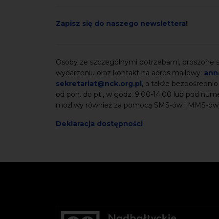
Zapisz się do naszego newslettera
!
Osoby ze szczególnymi potrzebami, proszone są
wydarzeniu oraz kontakt na adres mailowy:
ann
sekretariat@nck.org.pl
, a także bezpośrednio
od pon. do pt., w godz. 9:00-14:00 lub pod nu
możliwy również za pomocą SMS-ów i MMS-ów
Deklaracja dostępności