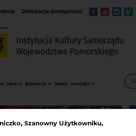
Przejdź do treści
MENU - Soc
wienia
Deklaracja dostępności
S
w. Jana
Edukacja
Sklep
Kontakt
iczko, Szanowny Użytkowniku,