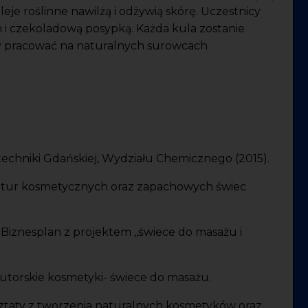
je roślinne nawilżą i odżywią skórę. Uczestnicy
 czekoladową posypką. Każda kula zostanie
 pracować na naturalnych surowcach
echniki Gdańskiej, Wydziału Chemicznego (2015).
eptur kosmetycznych oraz zapachowych świec
Biznesplan z projektem ,,świece do masażu i
utorskie kosmetyki- świece do masażu.
ztaty z tworzenia naturalnych kosmetyków oraz