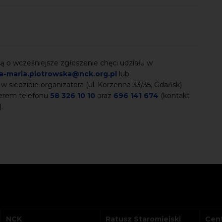
 o wcześniejsze zgłoszenie chęci udziału w
a-maria.piotrowska@nck.org.pl
lub
 w siedzibie organizatora (ul. Korzenna 33/35, Gdańsk)
merem telefonu
58 326 10 10
oraz
696 141 674
(kontakt
).
NCK
Ratusz Staromiejski
Cent