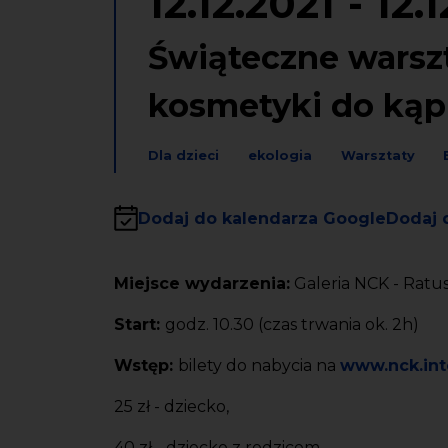
12.12.2021
-
12.1
Świąteczne warszta
kosmetyki do kąpi
Dla dzieci
ekologia
Warsztaty
Dodaj do kalendarza Google
Dodaj 
Miejsce wydarzenia:
Galeria NCK - Ratus
Start:
godz. 10.30 (czas trwania ok. 2h)
Wstęp:
bilety do nabycia na
www.nck.inte
25 zł - dziecko,
40 zł - dziecko z rodzicem