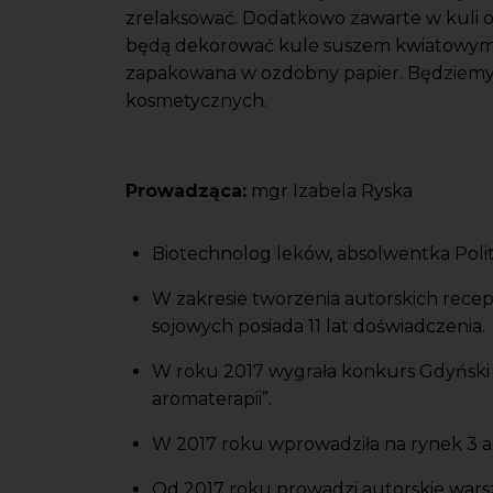
zrelaksować. Dodatkowo zawarte w kuli ole
będą dekorować kule suszem kwiatowym i
zapakowana w ozdobny papier. Będziemy
kosmetycznych.
Prowadząca:
mgr Izabela Ryska
Biotechnolog leków, absolwentka Polit
W zakresie tworzenia autorskich rec
sojowych posiada 11 lat doświadczenia.
W roku 2017 wygrała konkurs Gdyński 
aromaterapii”.
W 2017 roku wprowadziła na rynek 3 a
Od 2017 roku prowadzi autorskie wars