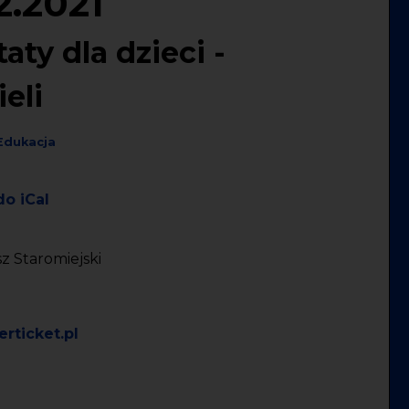
2.2021
ty dla dzieci -
eli
Edukacja
do iCal
z Staromiejski
rticket.pl