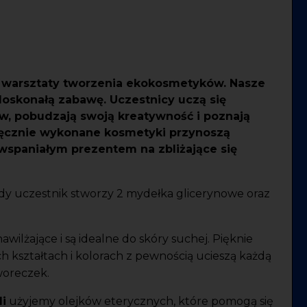
a warsztaty tworzenia ekokosmetyków. Nasze
 doskonałą zabawę. Uczestnicy uczą się
w, pobudzają swoją kreatywność i poznają
ęcznie wykonane kosmetyki przynoszą
wspaniałym prezentem na zbliżające się
 uczestnik stworzy 2 mydełka glicerynowe oraz
awilżające i są idealne do skóry suchej. Pięknie
 kształtach i kolorach z pewnością ucieszą każdą
oreczek.
i
użyjemy olejków eterycznych, które pomogą się