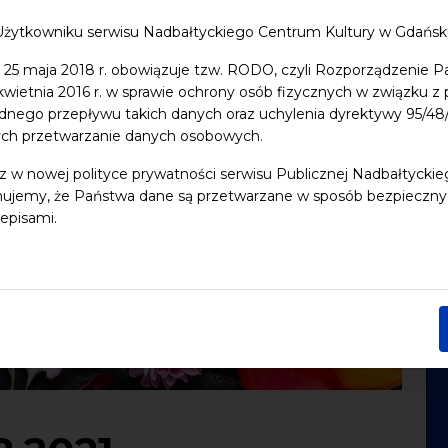
Użytkowniku serwisu Nadbałtyckiego Centrum Kultury w Gdańs
 25 maja 2018 r. obowiązuje tzw. RODO, czyli Rozporządzenie P
 kwietnia 2016 r. w sprawie ochrony osób fizycznych w związku 
dnego przepływu takich danych oraz uchylenia dyrektywy 95/
ych przetwarzanie danych osobowych.
z w nowej polityce prywatności serwisu Publicznej Nadbałtycki
ujemy, że Państwa dane są przetwarzane w sposób bezpieczny, z
episami.