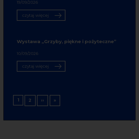
19/09/2026
czytaj więcej
Wystawa „Grzyby, piękne i pożyteczne”
10/09/2026
czytaj więcej
Stronicowanie
1
Następna strona
Ostatnia strona
2
››
»