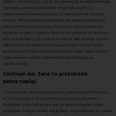
Odbiór architektury, czy to
za sprawą
jej przestrzenne
go
wymiar
u
, wielości wariantów materiałowyc
h
czy
właściwościom akustycznym, to niewątpliwie złożony
proces. Współcześnie podkreśla się wagę holistycznej,
wielozmysłowej percepcji. Klasyczny, arystotelesowy
podział na pięć zmysłów dawno już odszedł do lamusa i
dziś rozróżniamy ich znacznie więcej. Nie działają one w
odrębności od siebie, a stanowią zespół receptorów
poznawczych. Na odbiór przestrzeni mają także wpływ
indywidualne cechy i doświadczenia każdego jej
użytkownika.
Centrum św. Jana to przestrzeń
pełna napięć
Centrum św. Jana
to przestrzeń pełna
napięć.
Pomimo,
że funkcjonuje w nim świecka instytucja kulturalna,
budynek wciąż odbierany jest przede wszystki
m
jako
świątynia i miejsce kultu religijnego. Powodować to może