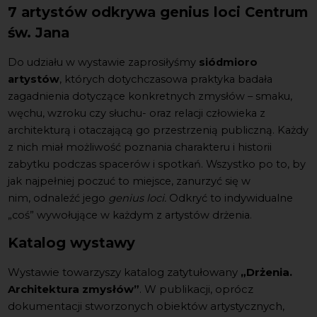
7 artystów odkrywa genius loci Centrum
św. Jana
Do udziału w wystawie zaprosiłyśmy
siódmioro
artystów
, których dotychczasowa praktyka
badała
zagadnie
nia
dotycząc
e
konkretnych zmysłów – smaku,
węchu, wzroku czy słuchu- oraz relacji człowieka z
architekturą i otaczającą go przestrzenią publiczną.
Każdy
z nich miał możliwość poznania charakteru i historii
zabytku podczas spacerów i spotkań. Wszystko po to, by
jak najpełniej poczuć to miejsce, zanurzyć się w
nim,
odnaleźć
jego
genius loci.
Odkryć
to indywidualne
„coś” wywołujące w
każdym z artystów
drżenia.
Katalog wystawy
Wystawie towarzyszy katalog zatytułowany
„Drżenia.
Architektura zmysłów”
. W publikacji, oprócz
dokumentacji stworzonych obiektów artystycznych,