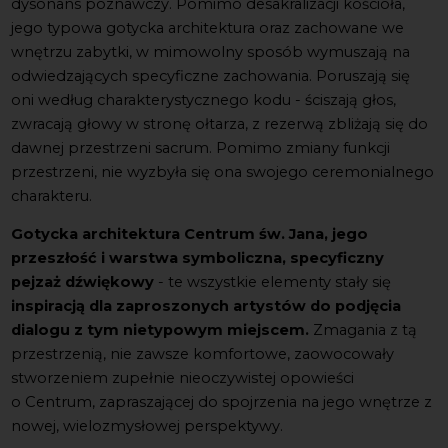
dysonans poznawczy. Pomimo desakralizacji kościoła,
jego typowa gotycka architektura oraz zachowane we
wnętrzu zabytki, w mimowolny sposób wymuszają na
odwiedzających specyficzne zachowania. Poruszają się
oni według charakterystycznego kodu - ściszają głos,
zwracają głowy w stronę ołtarza, z rezerwą zbliżają się do
dawnej przestrzeni sacrum. Pomimo zmiany funkcji
przestrzeni, nie wyzbyła się ona swojego ceremonialnego
charakteru.
Gotycka architektura
Centrum
św. Jana, jego
przeszłość i warstwa symboliczna, specyficzny
pejzaż dźwiękowy
- te wszystkie elementy
stały się
inspiracją dla zaproszonych artystów do podjęcia
dialogu z tym nietypowym miejscem.
Zmagania z tą
przestrzenią, nie zawsze komfortowe, zaowocowały
stworzeniem zupełnie nieoczywistej opowieści
o
Centrum
, zapraszającej do spojrzenia na jego wnętrze z
nowej, wielozmysłowej perspektywy
.