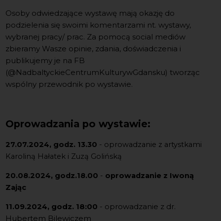
Osoby odwiedzające wystawę mają okazję do
podzielenia się swoimi komentarzami nt. wystawy,
wybranej pracy/ prac. Za pomocą social mediów
zbieramy Wasze opinie, zdania, doświadczenia i
publikujemy je na FB
(@NadbaltyckieCentrumKulturywGdansku) tworząc
wspólny przewodnik po wystawie.
Oprowadzania po wystawie:
27.07.2024, godz. 13.30
- oprowadzanie z artystkami
Karoliną Hałatek i Zuzą Golińską
20.08.2024, godz.18.00
-
oprowadzanie z Iwoną
Zając
11.09.2024, godz. 18:00
- oprowadzanie z dr.
Hubertem Bilewiczem