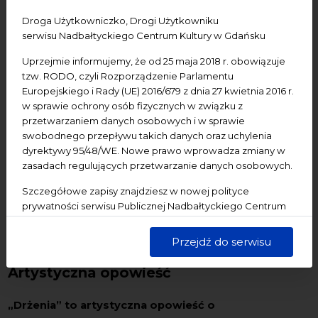
• Miejsce:
NCK – Centrum św. Jana, ul. Świętojańska
Droga Użytkowniczko, Drogi Użytkowniku
50, Gdańsk
serwisu Nadbałtyckiego Centrum Kultury w Gdańsku
• Wstęp: wolny
• Udogodnienia: pętla indukcyjna, materiały w języku
Uprzejmie informujemy, że od 25 maja 2018 r. obowiązuje
tzw. RODO, czyli Rozporządzenie Parlamentu
angielskim oraz PJM,
Europejskiego i Rady (UE) 2016/679 z dnia 27 kwietnia 2016 r.
• Osoby artystyczne: Paweł Biełajczuk & Ilya Sadowskiy,
w sprawie ochrony osób fizycznych w związku z
Marcin Dymiter, Zuza Golińska, Karolina Hałatek, Daniel
przetwarzaniem danych osobowych i w sprawie
Kotowski, Anna Królikiewicz
swobodnego przepływu takich danych oraz uchylenia
• Osoby kuratorskie: Natalia Szulga, Anna Walter, Anna
dyrektywy 95/48/WE. Nowe prawo wprowadza zmiany w
Zalewska-Andruszkiewicz
zasadach regulujących przetwarzanie danych osobowych.
• Udogodnienia: parter, tłumaczenie na PJM (wernisaż,
Szczegółowe zapisy znajdziesz w nowej polityce
opisy prac, tekst kuratorski), teksty ETR (opisy prac, tekst
prywatności serwisu Publicznej Nadbałtyckiego Centrum
kuratorski)
Kultury w Gdańsku. Jednocześnie informujemy, że Państwa
dane są przetwarzane w sposób bezpieczny, z należytą
Przejdź do serwisu
starannością i zgodnie z obowiązującymi przepisami.
Artystyczna opowieść
„Drżenia” to artystyczna opowieść o