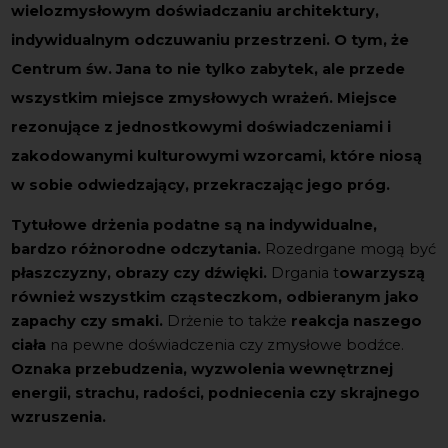
wielozmysłowym doświadczaniu architektury,
indywidualnym odczuwaniu przestrzeni. O tym, że
Centrum św. Jana to nie tylko zabytek, ale przede
wszystkim miejsce zmysłowych wrażeń
. Miejsce
rezonujące z jednostkowymi doświadczeniami i
zakodowanymi kulturowymi wzorcami,
które niosą
w sobie
odwiedzający, przekraczając jego próg.
Tytułowe drżenia
podatne są na indywidualne,
bardzo różnorodne odczytania.
Rozedrgane mogą być
płaszczyzny, obrazy czy dźwięki.
Drgania t
owarzyszą
również wszystkim cząsteczkom, odbieranym jako
zapachy czy smaki.
Drżenie to także
reakcja naszego
ciała
na pewne doświadczenia czy zmysłowe bodźce.
Oznaka przebudzenia, wyzwolenia wewnętrznej
energii, strachu, radości, podniecenia czy skrajnego
wzruszenia.