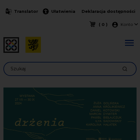
Przejdź do treści
Translator
Ułatwienia
Deklaracja dostępności
Menu k
( 0 )
Konto
Szukaj