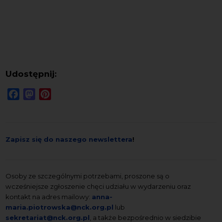
Udostępnij:
Facebook
Mastodon
Pinterest
Zapisz się do naszego newslettera
!
Osoby ze szczególnymi potrzebami, proszone są o
wcześniejsze zgłoszenie chęci udziału w wydarzeniu oraz
kontakt na adres mailowy:
anna-
maria.piotrowska@nck.org.pl
lub
sekretariat@nck.org.pl
, a także bezpośrednio w siedzibie