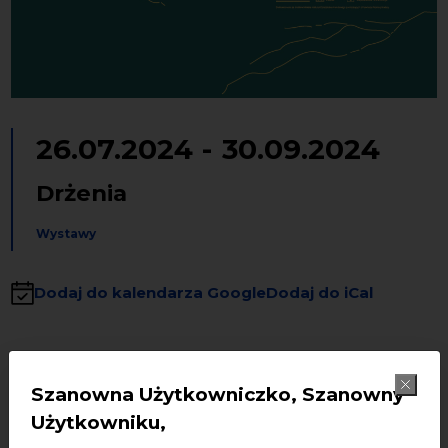
26.07.2024
-
30.09.2024
Drżenia
Wystawy
Dodaj do kalendarza Google
Dodaj do iCal
„
”
Wystawa
DRŻENIA
Szanowna Użytkowniczko, Szanowny
Użytkowniku,
• Termin: 27.07-30.09.2024. g-odz. 10.00-18.00