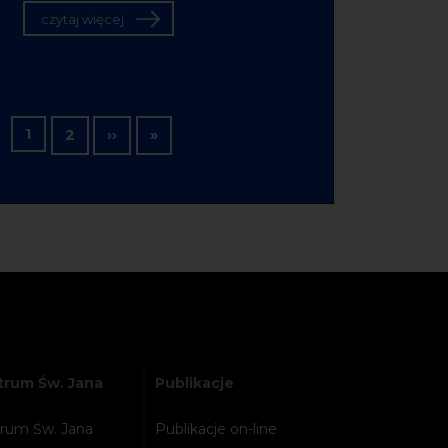
czytaj więcej
Stronicowanie
1
Następna strona
Ostatnia strona
2
››
»
rum Św. Jana
Publikacje
rum Św. Jana
Publikacje on-line