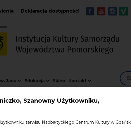
Przejdź do treści
MENU - Soc
wienia
Deklaracja dostępności
S
w. Jana
Edukacja
Sklep
Kontakt
iczko, Szanowny Użytkowniku,
11.2026
Użytkowniku serwisu Nadbałtyckiego Centrum Kultury w Gdańs
ference