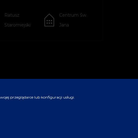
Ratusz
Centrum Św.
Staromiejski
Jana
jej przeglądarce lub konfiguracji usługi.