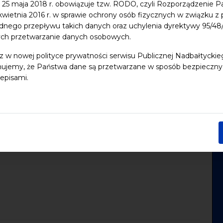
 25 maja 2018 r. obowiązuje tzw. RODO, czyli Rozporządzenie P
 kwietnia 2016 r. w sprawie ochrony osób fizycznych w związku 
dnego przepływu takich danych oraz uchylenia dyrektywy 95/
do iCal
ych przetwarzanie danych osobowych.
z w nowej polityce prywatności serwisu Publicznej Nadbałtycki
ń w dziedzinie innowacji kulturalnych.
ujemy, że Państwa dane są przetwarzane w sposób bezpieczny, z
episami.
z ich przegapić zapisz się do naszego
newslettera
i
ckieCentrumKulturywGdansku