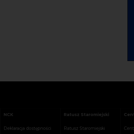
NCK
Ratusz Staromiejski
Cent
Deklaracja dostępności
Ratusz Staromiejski
Cent