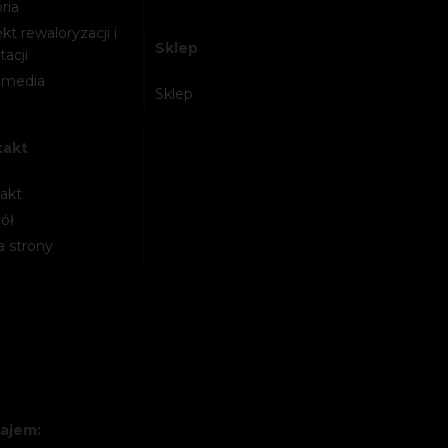
ria
kt rewaloryzacji i
Sklep
acji
imedia
Sklep
takt
akt
ół
 strony
ajem: