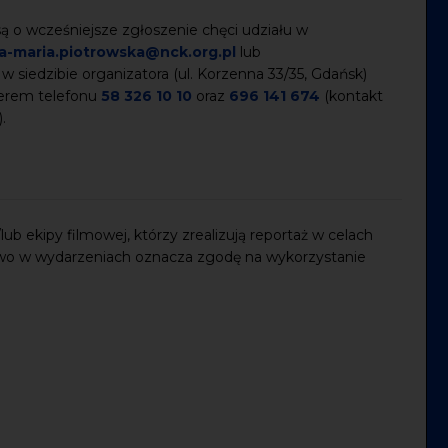
 o wcześniejsze zgłoszenie chęci udziału w
a-maria.piotrowska@nck.org.pl
lub
 w siedzibie organizatora (ul. Korzenna 33/35, Gdańsk)
merem telefonu
58 326 10 10
oraz
696 141 674
(kontakt
).
ub ekipy filmowej, którzy zrealizują reportaż w celach
wo w wydarzeniach oznacza zgodę na wykorzystanie