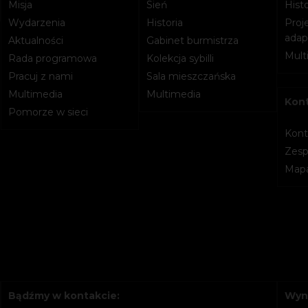
Misja
Sień
Histo
Wydarzenia
Historia
Proje
adapt
Aktualności
Gabinet burmistrza
Mult
Rada programowa
Kolekcja sybilli
Pracuj z nami
Sala mieszczańska
Multimedia
Multimedia
Kon
Pomorze w sieci
Kont
Zesp
Mapa
Bądźmy w kontakcie:
Wyn