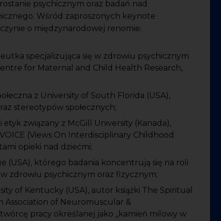
brostanie psychicznym oraz badań nad
hicznego. Wśród zaproszonych keynote
czynie o międzynarodowej renomie:
apeutka specjalizująca się w zdrowiu psychicznym
ntre for Maternal and Child Health Research,
połeczna z University of South Florida (USA),
oraz stereotypów społecznych;
i etyk związany z McGill University (Kanada),
 VOICE (Views On Interdisciplinary Childhood
tami opieki nad dziećmi;
e (USA), którego badania koncentrują się na roli
ia w zdrowiu psychicznym oraz fizycznym;
sity of Kentucky (USA), autor książki The Spiritual
an Association of Neuromuscular &
 twórcę pracy określanej jako „kamień milowy w