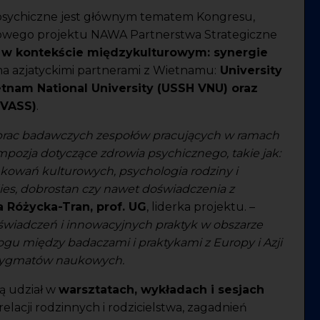
psychiczne jest głównym tematem Kongresu,
wego projektu NAWA Partnerstwa Strategiczne
 w kontekście międzykulturowym: synergie
a azjatyckimi partnerami z Wietnamu:
University
etnam National University (USSH VNU) oraz
(VASS)
.
prac badawczych zespołów pracujących w ramach
pozja dotyczące zdrowia psychicznego, takie jak:
owań kulturowych, psychologia rodziny i
es, dobrostan czy nawet doświadczenia z
a Różycka-Tran, prof. UG
, liderka projektu. –
wiadczeń i innowacyjnych praktyk w obszarze
ogu między badaczami i praktykami z Europy i Azji
adygmatów naukowych.
ą udział w
warsztatach, wykładach i sesjach
elacji rodzinnych i rodzicielstwa, zagadnień