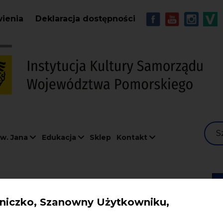
Przejdź do treści
MENU - Soc
wienia
Deklaracja dostępności
S
w. Jana
Edukacja
Sklep
Kontakt
.08.2026
iczko, Szanowny Użytkowniku,
e bez granic –