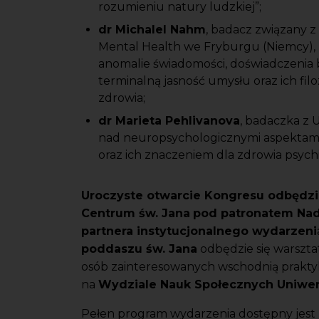
rozumieniu natury ludzkiej”;
dr Michalel Nahm
, badacz związany z 
Mental Health we Fryburgu (Niemcy),
anomalie świadomości, doświadczenia bl
terminalną jasność umysłu oraz ich fil
zdrowia;
dr Marieta Pehlivanova
, badaczka z U
nad neuropsychologicznymi aspektam
oraz ich znaczeniem dla zdrowia psych
Uroczyste otwarcie Kongresu odbędzie 
Centrum św. Jana
pod patronatem Nad
partnera instytucjonalnego wydarzeni
poddaszu św. Jana
odbędzie się warszta
osób zainteresowanych wschodnią prakty
na
Wydziale Nauk Społecznych Uniwe
Pełen program wydarzenia dostępny jest 