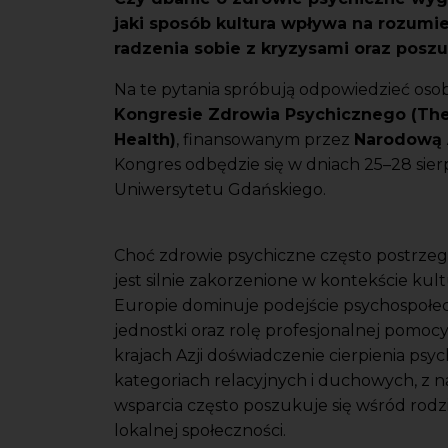
jaki sposób kultura wpływa na rozumie
radzenia sobie z kryzysami oraz posz
Na te pytania spróbują odpowiedzieć oso
Kongresie Zdrowia Psychicznego (The 
Health)
, finansowanym przez
Narodową 
Kongres odbędzie się w dniach 25–28 sie
Uniwersytetu Gdańskiego.
Choć zdrowie psychiczne często postrzega
jest silnie zakorzenione w kontekście 
Europie dominuje podejście psychospołe
jednostki oraz rolę profesjonalnej pomocy
krajach Azji doświadczenie cierpienia ps
kategoriach relacyjnych i duchowych, z n
wsparcia często poszukuje się wśród rodz
lokalnej społeczności.