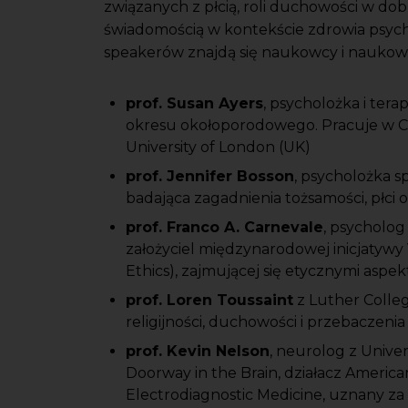
związanych z płcią, roli duchowości w do
świadomością w kontekście zdrowia psyc
speakerów znajdą się naukowcy i naukow
prof. Susan Ayers
, psycholożka i ter
okresu okołoporodowego. Pracuje w Ce
University of London (UK)
prof. Jennifer Bosson
, psycholożka s
badająca zagadnienia tożsamości, płci 
prof. Franco A. Carnevale
, psycholog 
założyciel międzynarodowej inicjatywy
Ethics), zajmującej się etycznymi aspek
prof. Loren Toussaint
z Luther Colleg
religijności, duchowości i przebaczen
prof. Kevin Nelson
, neurolog z Univer
Doorway in the Brain, działacz Americ
Electrodiagnostic Medicine, uznany za