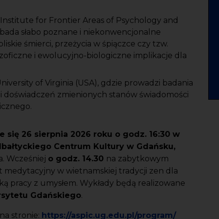
Institute for Frontier Areas of Psychology and
 bada słabo poznane i niekonwencjonalne
iskie śmierci, przeżycia w śpiączce czy tzw.
ozoficzne i ewolucyjno-biologiczne implikacje dla
niversity of Virginia (USA), gdzie prowadzi badania
i doświadczeń zmienionych stanów świadomości
icznego.
się 26 sierpnia 2026 roku o godz. 16:30 w
bałtyckiego Centrum Kultury w Gdańsku,
a. Wcześniej
o godz. 14.30
na zabytkowym
t medytacyjny w wietnamskiej tradycji zen dla
ką pracy z umysłem. Wykłady będą realizowane
rsytetu Gdańskiego
.
na stronie:
https://aspic.ug.edu.pl/program/