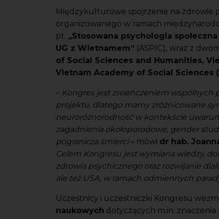
Międzykulturowe spojrzenie na zdrowie 
organizowanego w ramach międzynarodo
pt.
„Stosowana psychologia społeczna
UG z Wietnamem”
(ASPIC), wraz z dwom
of Social Sciences and Humanities, Vi
Vietnam Academy of Social Sciences 
–
Kongres jest zwieńczeniem wspólnych 
projektu, dlatego mamy zróżnicowane sym
neuroróżnorodność w kontekście uwarunk
zagadnienia okołoporodowe, gender studi
pogranicza śmierci
– mówi
dr hab. Joann
Celem Kongresu jest wymiana wiedzy, doś
zdrowia psychicznego oraz rozwijanie dial
ale też USA, w ramach odmiennych par
Uczestnicy i uczestniczki Kongresu wezm
naukowych
dotyczących m.in. znaczenia r