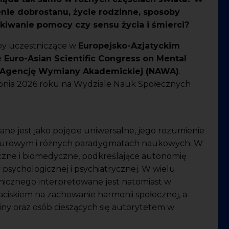
nie dobrostanu, życie rodzinne, sposoby
ukiwanie pomocy czy sensu życia i śmierci?
by uczestniczące w
Europejsko-Azjatyckim
Euro-Asian Scientific Congress on Mental
Agencję Wymiany Akademickiej (NAWA)
.
rpnia 2026 roku na Wydziale Nauk Społecznych
ne jest jako pojęcie uniwersalne, jego rozumienie
kulturowym i różnych paradygmatach naukowych. W
czne i biomedyczne, podkreślające autonomię
 psychologicznej i psychiatrycznej. W wielu
ychicznego interpretowane jest natomiast w
aciskiem na zachowanie harmonii społecznej, a
iny oraz osób cieszących się autorytetem w