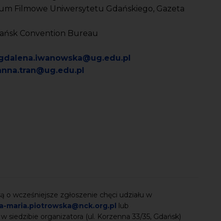
um Filmowe Uniwersytetu Gdańskiego, Gazeta
Gdańsk Convention Bureau
dalena.iwanowska@ug.edu.pl
anna.tran@ug.edu.pl
 o wcześniejsze zgłoszenie chęci udziału w
a-maria.piotrowska@nck.org.pl
lub
 w siedzibie organizatora (ul. Korzenna 33/35, Gdańsk)