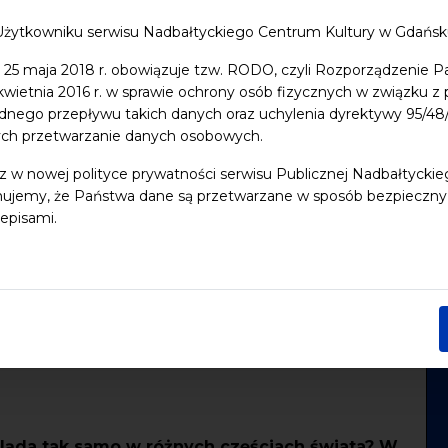
ycki Kongres Zdrowia
Użytkowniku serwisu Nadbałtyckiego Centrum Kultury w Gdańs
ojekt NAWA)
 25 maja 2018 r. obowiązuje tzw. RODO, czyli Rozporządzenie P
 kwietnia 2016 r. w sprawie ochrony osób fizycznych w związku 
dnego przepływu takich danych oraz uchylenia dyrektywy 95/
Wykład
ych przetwarzanie danych osobowych.
z w nowej polityce prywatności serwisu Publicznej Nadbałtycki
do iCal
ujemy, że Państwa dane są przetwarzane w sposób bezpieczny, z
episami.
 Jana, Wydział Nauk Społecznych Uniwersytetu
ląda tak samo w różnych częściach świata? W