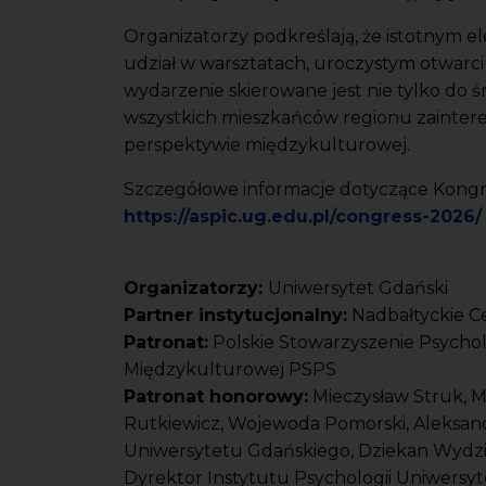
Organizatorzy podkreślają, że istotnym e
udział w warsztatach, uroczystym otwarci
wydarzenie skierowane jest nie tylko do 
wszystkich mieszkańców regionu zainte
perspektywie międzykulturowej.
Szczegółowe informacje dotyczące Kongre
https://aspic.ug.edu.pl/congress-2026/
Organizatorzy:
Uniwersytet Gdański
Partner instytucjonalny:
Nadbałtyckie 
Patronat:
Polskie Stowarzyszenie Psycholo
Międzykulturowej PSPS
Patronat honorowy:
Mieczysław Struk, 
Rutkiewicz, Wojewoda Pomorski, Aleksand
Uniwersytetu Gdańskiego, Dziekan Wydz
Dyrektor Instytutu Psychologii Uniwersy