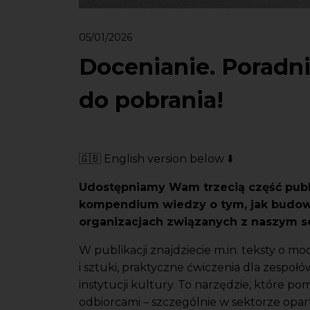
05/01/2026
Docenianie. Poradnik
do pobrania!
🇬🇧 English version below ⬇️
Udostępniamy Wam trzecią część publik
kompendium wiedzy o tym, jak budować
organizacjach związanych z naszym s
W publikacji znajdziecie m.in. teksty o mo
i sztuki, praktyczne ćwiczenia dla zespoł
instytucji kultury. To narzędzie, które pom
odbiorcami – szczególnie w sektorze opar