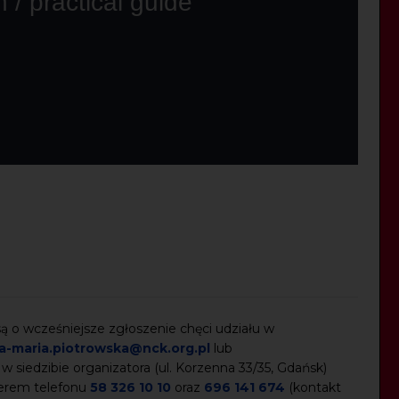
 o wcześniejsze zgłoszenie chęci udziału w
a-maria.piotrowska@nck.org.pl
lub
 w siedzibie organizatora (ul. Korzenna 33/35, Gdańsk)
merem telefonu
58 326 10 10
oraz
696 141 674
(kontakt