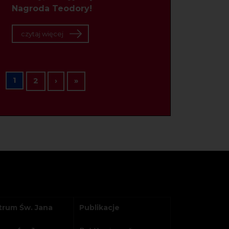
Nagroda Teodory!
czytaj więcej
Stronicowanie
1
Następna strona
Ostatnia strona
2
›
»
rum Św. Jana
Publikacje