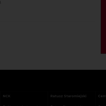
).
NCK
Ratusz Staromiejski
Cent