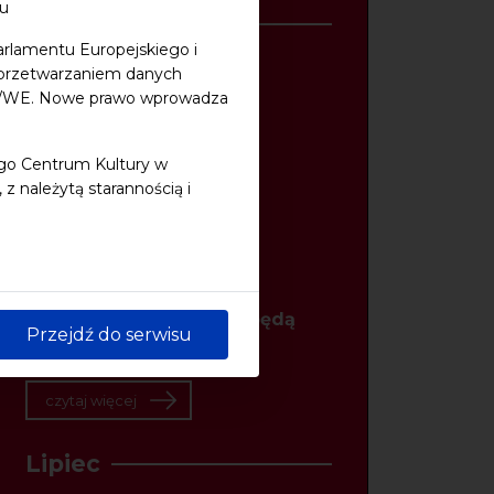
ku
Sierpień
arlamentu Europejskiego i
z przetwarzaniem danych
07/08/2026
48/WE. Nowe prawo wprowadza
Do dzieła! Wybraliśmy
partnerstwa lokalne
ego Centrum Kultury w
 należytą starannością i
czytaj więcej
04/08/2026
14 sierpnia nasze biura będą
Przejdź do serwisu
nieczynne
czytaj więcej
Lipiec