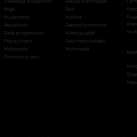
Deklaracja dostępności
Ratusz Staromiejski
Cent
Misja
Sień
Histo
Wydarzenia
Historia
Proje
adapt
Aktualności
Gabinet burmistrza
Mult
Rada programowa
Kolekcja sybilli
Pracuj z nami
Sala mieszczańska
Multimedia
Multimedia
Kon
Pomorze w sieci
Kont
Zesp
Mapa