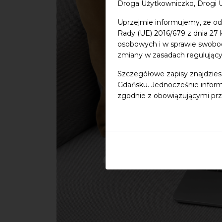
Droga Użytkowniczko, Drogi 
Uprzejmie informujemy, że od
Rady (UE) 2016/679 z dnia 27
osobowych i w sprawie swobo
zmiany w zasadach regulując
Szczegółowe zapisy znajdzies
Gdańsku. Jednocześnie inform
zgodnie z obowiązującymi prz