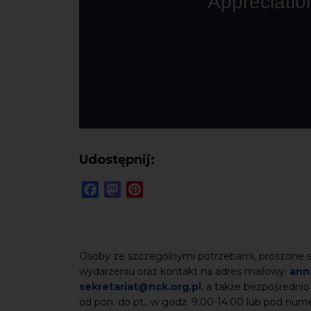
Udostępnij:
Facebook
Mastodon
Pinterest
Osoby ze szczególnymi potrzebami, proszone są
wydarzeniu oraz kontakt na adres mailowy:
ann
sekretariat@nck.org.pl
, a także bezpośrednio
od pon. do pt., w godz. 9:00-14:00 lub pod nu