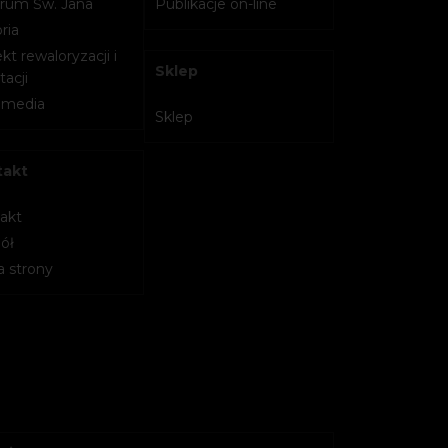
rum Św. Jana
Publikacje on-line
ria
kt rewaloryzacji i
Sklep
acji
imedia
Sklep
takt
akt
ół
 strony