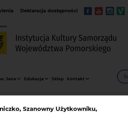
Przejdź do treści
MENU - Soc
wienia
Deklaracja dostępności
S
w. Jana
Edukacja
Sklep
Kontakt
iczko, Szanowny Użytkowniku,